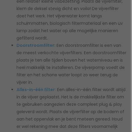
een relatief kleine visbezetting. Plaats de vijverfilter,
klem de deksel stevig dicht en voila! De vijverfilter
doet het werk. Het vijverwater komt langs
schuimmatten, biologisch filtermateriaal en een uv
lamp zodat het water op alle mogelijke manieren
gefilterd wordt.
Doorstroomfilter:
Een doorstroomfilter is een van
de meest verkochte vijverfilters. Een doorstroomfilter
plaats je ten alle tijden boven het waterniveau en is
heel makkelijk te installeren. De vijverpomp voedt de
filter en het schone water loopt zo weer terug de
vijver in.
Alles-in-één filter:
Een alles-in-één filter wordt altijd
in de vijver geplaatst. Het is de makkelijkste filter om
te gebruiken aangezien deze compleet plug & play
geleverd wordt. Plaats de vijverfilter op de bodem of
aan het oppervlak en je bent meteen gereed. Houd
er wel rekening mee dat deze filters voornamelijk