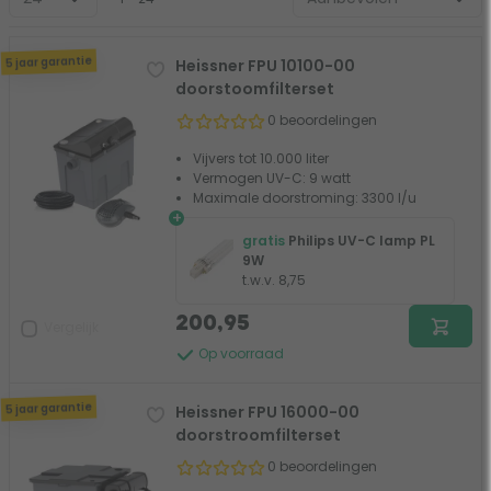
5 jaar garantie
Heissner FPU 10100-00
doorstoomfilterset
0 beoordelingen
Vijvers tot 10.000 liter
Vermogen UV-C: 9 watt
Maximale doorstroming: 3300 l/u
+
gratis
Philips UV-C lamp PL
9W
t.w.v. 8,75
200,95
Vergelijk
Op voorraad
5 jaar garantie
Heissner FPU 16000-00
doorstroomfilterset
0 beoordelingen