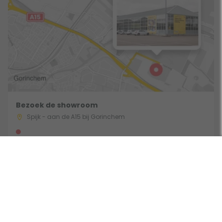
Bezoek de showroom
Spijk - aan de A15 bij Gorinchem
Gebruik een filter
Route & Openingstijden