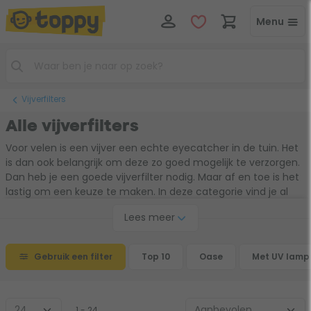
Menu
Vijverfilters
Alle vijverfilters
Voor velen is een vijver een echte eyecatcher in de tuin. Het
is dan ook belangrijk om deze zo goed mogelijk te verzorgen.
Dan heb je een goede vijverfilter nodig. Maar af en toe is het
lastig om een keuze te maken. In deze categorie vind je al
onze vijverfilters op een rij. Zo vergelijk jij makkelijk alle
Lees meer
vijverfilters met elkaar en maak je de juiste keuze voor jouw
vijver!
Gebruik een filter
Top 10
Oase
Met UV lamp
1 - 24