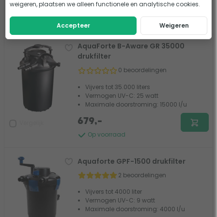
weigeren, plaatsen we alleen functionele en analytische cookies.
Filter de resultaten
Accepteer
Weigeren
AquaForte B-Aware GR 35000
drukfilter
0 beoordelingen
Vijvers tot 35.000 liters
Vermogen UV-C: 25 watt
Maximale doorstroming: 15000 l/u
679,-
Vergelijk
Op voorraad
Aquaforte GPF-1500 drukfilter
2 beoordelingen
Vijvers tot 4000 liter
Vermogen UV-C: 9 watt
Maximale doorstroming: 4000 l/u