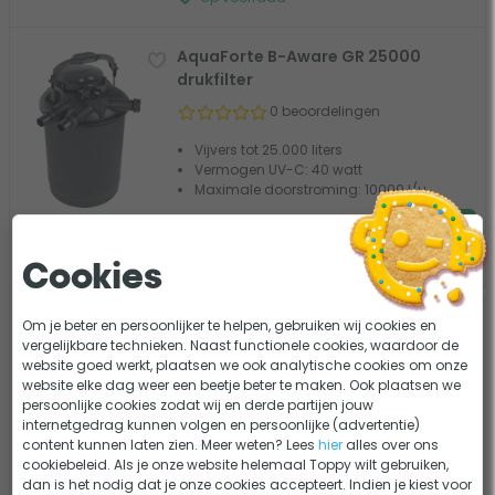
AquaForte B-Aware GR 25000
drukfilter
0 beoordelingen
Vijvers tot 25.000 liters
Vermogen UV-C: 40 watt
Maximale doorstroming: 10000 l/u
579,-
Vergelijk
Op voorraad
Cookies
Om je beter en persoonlijker te helpen, gebruiken wij cookies en
Voor 18:00
besteld, morgen in huis
*
vergelijkbare technieken. Naast functionele cookies, waardoor de
Gratis verzending vanaf €75
website goed werkt, plaatsen we ook analytische cookies om onze
Eerlijk advies van onze experts
website elke dag weer een beetje beter te maken. Ook plaatsen we
persoonlijke cookies zodat wij en derde partijen jouw
90 dagen bedenktijd
internetgedrag kunnen volgen en persoonlijke (advertentie)
content kunnen laten zien. Meer weten? Lees
hier
alles over ons
cookiebeleid. Als je onze website helemaal Toppy wilt gebruiken,
dan is het nodig dat je onze cookies accepteert. Indien je kiest voor