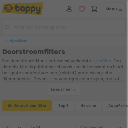
Menu
Vijverfilters
Doorstroomfilters
Een doorstroomfilter is het meest verkochte
vijverfilter
. Een
dergelijk filter is prijstechnisch vaak zeer interessant en biedt
het grote voordeel van een (relatief) grote biologische
filtercapaciteit. Tevens is er voor bijna iedere vijver, met of
zonder vissen, wel een geschikt model te vinden. Ten
Lees meer
opzichte van een drukfilter heeft een doorstroomfilter echter
ook een aantal nadelen. Het filter dient te allen tijde boven
waterniveau geïnstalleerd te worden en neemt doorgaans
Gebruik een filter
Top 5
Heissner
AquaForte
meer ruimte in beslag.
1 - 24