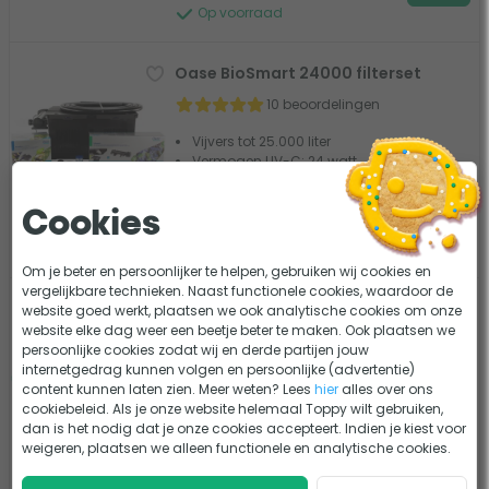
Op voorraad
Oase BioSmart 24000 filterset
10 beoordelingen
Vijvers tot 25.000 liter
Vermogen UV-C: 24 watt
Maximale doorstroming: 6000 l/u
682,95
Cookies
Vergelijk
Op voorraad
Om je beter en persoonlijker te helpen, gebruiken wij cookies en
vergelijkbare technieken. Naast functionele cookies, waardoor de
Velda Cross-Flow Biofill Set
website goed werkt, plaatsen we ook analytische cookies om onze
website elke dag weer een beetje beter te maken. Ook plaatsen we
6 beoordelingen
persoonlijke cookies zodat wij en derde partijen jouw
internetgedrag kunnen volgen en persoonlijke (advertentie)
Vijvers tot 10.000 liter
content kunnen laten zien. Meer weten? Lees
hier
alles over ons
Vermogen UV-C: 18 watt
cookiebeleid. Als je onze website helemaal Toppy wilt gebruiken,
Maximale doorstroming: 5000 l/u
dan is het nodig dat je onze cookies accepteert. Indien je kiest voor
weigeren, plaatsen we alleen functionele en analytische cookies.
398,95
Vergelijk
Op voorraad