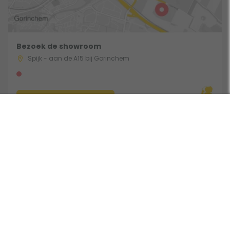
Bezoek de showroom
Spijk - aan de A15 bij Gorinchem
Route & Openingstijden
Gebruik een filter
Volg ons:
Beoordeeld door klanten met een 9,0 uit 30771 beoordelingen •