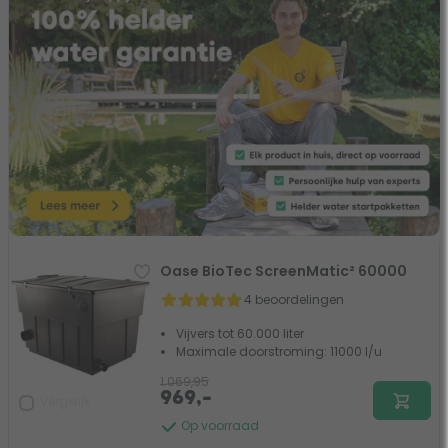
Oase BioTec ScreenMatic² 60000
4 beoordelingen
Vijvers tot 60.000 liter
Maximale doorstroming: 11000 l/u
1.069,95
969,-
Vergelijk
Op voorraad