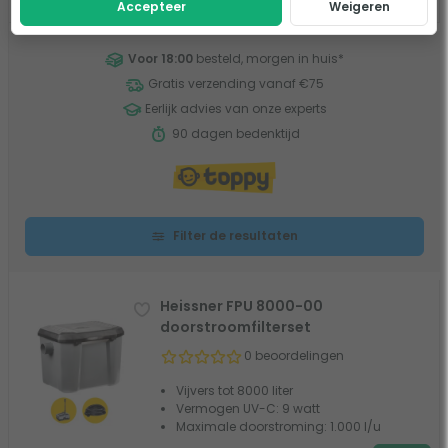
Accepteer
Weigeren
Voor 18:00
besteld, morgen in huis
*
Gratis verzending vanaf €75
Eerlijk advies van onze experts
90 dagen bedenktijd
Filter de resultaten
Heissner FPU 8000-00
doorstroomfilterset
0 beoordelingen
Vijvers tot 8000 liter
Vermogen UV-C: 9 watt
Maximale doorstroming: 1.000 l/u