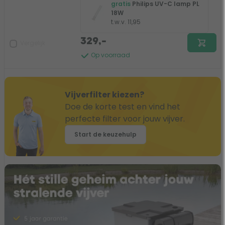
gratis
Philips UV-C lamp PL
18W
t.w.v. 11,95
329,-
Vergelijk
Op voorraad
Vijverfilter kiezen?
Doe de korte test en vind het
perfecte filter voor jouw vijver.
Start de keuzehulp