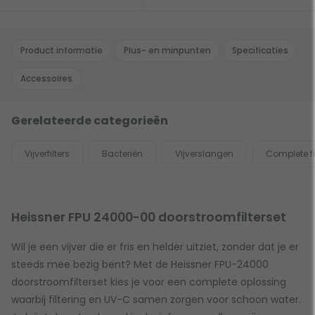
Product informatie
Plus- en minpunten
Specificaties
Accessoires
Gerelateerde categorieën
Vijverfilters
Bacteriën
Vijverslangen
Complete fi
Heissner FPU 24000-00 doorstroomfilterset
Wil je een vijver die er fris en helder uitziet, zonder dat je er
steeds mee bezig bent? Met de Heissner FPU-24000
doorstroomfilterset kies je voor een complete oplossing
waarbij filtering en UV-C samen zorgen voor schoon water.