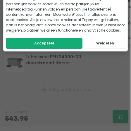
Microbe-lift Clean &
Sla
persoonlijke cookies zodat wij en derde partijen jouw
Clear 1L
- r
internetgedrag kunnen volgen en persoonlijke (advertentie)
content kunnen laten zien. Meer weten? Lees
hier
alles over ons
24,95
2,29
cookiebeleid. Als je onze website helemaal Toppy wilt gebruiken,
Op voorraad
23,70
2,18
dan is het nodig dat je onze cookies accepteert. Indien je kiest voor
weigeren, plaatsen we alleen functionele en analytische cookies.
Bekijk product
Bekijk prod
Accepteer
Weigeren
1x Heissner FPU 24000-00
doorstroomfilterset
Voeg producten toe
€
0,-
korting
543,95