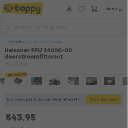
Menu
Vijverfilters
Complete filtersets
Heissner FPU 24000-00
doorstroomfilterset
5 jaar garantie
Is dit jouw perfecte complete filterset?
Start de check
543,95