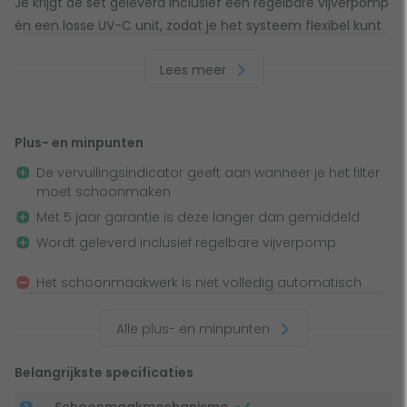
Je krijgt de set geleverd inclusief een regelbare vijverpomp
én een losse UV-C unit, zodat je het systeem flexibel kunt
opstellen en afstemmen op jouw vijver.
Lees meer
Altijd weten wanneer onderhoud nodig is
Gissen wanneer het tijd is om te reinigen is niet nodig, want
Plus- en minpunten
de vervuilingsindicator laat precies zien wanneer het filter
De vervuilingsindicator geeft aan wanneer je het filter
schoongemaakt moet worden. Dat voorkomt onnodig
moet schoonmaken
onderhoud en helpt je om het filtersysteem op het juiste
Met 5 jaar garantie is deze langer dan gemiddeld
moment aan te pakken. Zo blijft de doorstroming op peil
Wordt geleverd inclusief regelbare vijverpomp
en haal je het beste resultaat uit je filterinstallatie.
Het schoonmaakwerk is niet volledig automatisch
Schoonmaken zonder gedoe en zonder vieze
handen
Alle plus- en minpunten
Onderhoud hoeft niet vervelend te zijn. Dankzij de handige
Belangrijkste specificaties
sponzenpers knijp je de filtersponzen eenvoudig uit zonder
dat je met je handen in het vuil hoeft. Dat scheelt tijd,
Schoonmaakmechanisme