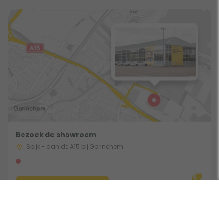
Bezoek de showroom
Spijk - aan de A15 bij Gorinchem
Route & Openingstijden