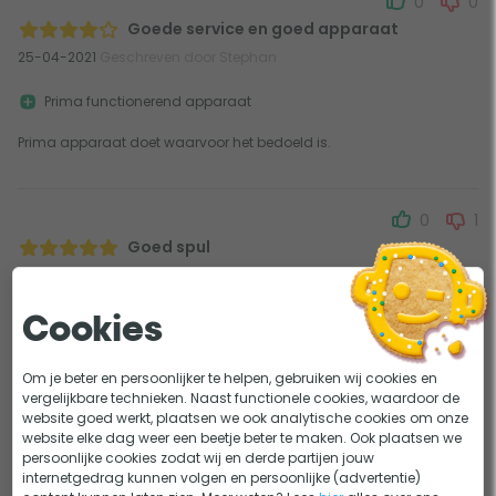
0
0
Goede service en goed apparaat
25-04-2021
Geschreven door Stephan
Prima functionerend apparaat
Prima apparaat doet waarvoor het bedoeld is.
0
1
Goed spul
20-03-2021
Geschreven door Jamie
Doet het naar behoren!
Cookies
Om je beter en persoonlijker te helpen, gebruiken wij cookies en
0
0
vergelijkbare technieken. Naast functionele cookies, waardoor de
website goed werkt, plaatsen we ook analytische cookies om onze
Goed product en werkt naar behoren
website elke dag weer een beetje beter te maken. Ook plaatsen we
11-03-2021
Geschreven door Math Savelberg
persoonlijke cookies zodat wij en derde partijen jouw
internetgedrag kunnen volgen en persoonlijke (advertentie)
Snelle montage