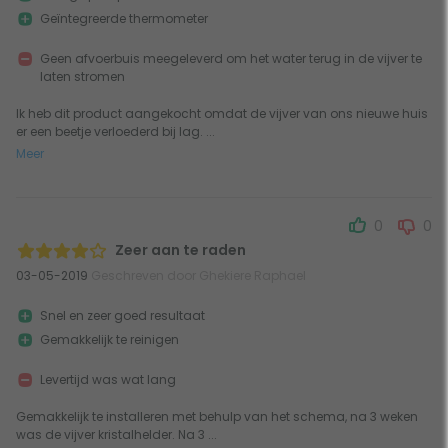
Geïntegreerde thermometer
Geen afvoerbuis meegeleverd om het water terug in de vijver te
laten stromen
Ik heb dit product aangekocht omdat de vijver van ons nieuwe huis
er een beetje verloederd bij lag. ...
Meer
0
0
Zeer aan te raden
03-05-2019
Geschreven door Ghekiere Raphael
Snel en zeer goed resultaat
Gemakkelijk te reinigen
Levertijd was wat lang
Gemakkelijk te installeren met behulp van het schema, na 3 weken
was de vijver kristalhelder. Na 3 ...