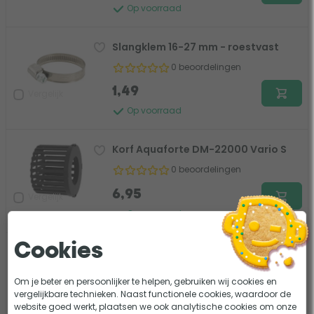
Op voorraad
Slangklem 16-27 mm - roestvast
0 beoordelingen
1,49
Vergelijk
Op voorraad
Korf Aquaforte DM-22000 Vario S
0 beoordelingen
6,95
Vergelijk
Op voorraad
Cookies
Controller Aquaforte DM-22000
Vario S
Om je beter en persoonlijker te helpen, gebruiken wij cookies en
0 beoordelingen
vergelijkbare technieken. Naast functionele cookies, waardoor de
website goed werkt, plaatsen we ook analytische cookies om onze
159,-
Vergelijk