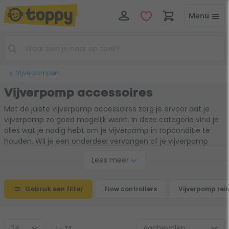
Menu
Vijverpompen
Vijverpomp accessoires
Met de juiste vijverpomp accessoires zorg je ervoor dat je
vijverpomp zo goed mogelijk werkt. In deze categorie vind je
alles wat je nodig hebt om je vijverpomp in topconditie te
houden. Wil je een onderdeel vervangen of je vijverpomp
beter laten presteren met bijvoorbeeld een
Lees meer
toerentalregelaar? Dan ben je hier op de juiste plek. Met deze
handige toevoegingen werkt je vijverpomp nog beter en
geniet je langer van een heldere en gezonde vijver.
Gebruik een filter
Flow controllers
Vijverpomp rein
1 - 24