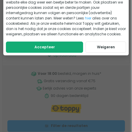
website elke dag weer een beetje beter te maken. Ook plaatsen we
Op voorraad
persoonlijke cookies zodat wij en derde partijen jouw
internetgedrag kunnen volgen en persoonlijke (advertentie)
content kunnen laten zien. Meer weten? Lees
hier
alles over ons
Pomphuis Aquaforte DM-10000
cookiebeleid. Als je onze website helemaal Toppy wilt gebruiken,
Vario S
dan is het nodig dat je onze cookies accepteert. Indien je kiest voor
weigeren, plaatsen we alleen functionele en analytische cookies.
0 beoordelingen
Accepteer
Weigeren
44,95
Vergelijk
Op voorraad
Voor 18:00
besteld, morgen in huis
*
Gratis verzending vanaf €75
Eerlijk advies van onze experts
90 dagen bedenktijd
Filter de resultaten