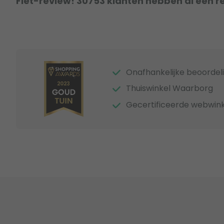
Fiet-review! 30753 klanten hebben al een r
Onafhankelijke beoordel
Thuiswinkel Waarborg
Gecertificeerde webwink