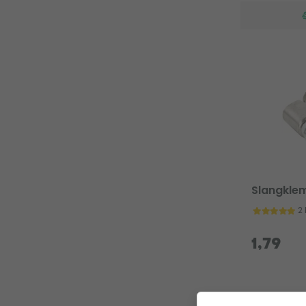
Slangkle
2
1,79