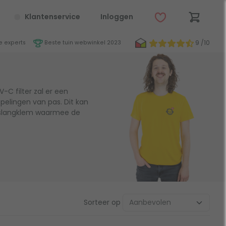
Klantenservice
Inloggen
9 /10
 experts
Beste tuin webwinkel 2023
-C filter zal er een
elingen van pas. Dit kan
n slangklem waarmee de
Sorteer op