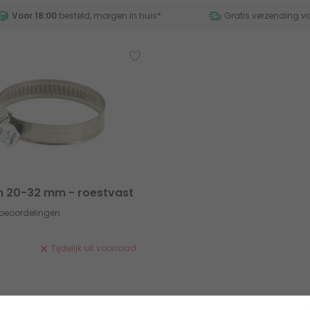
Voor 18:00
besteld, morgen in huis
*
Gratis verzending v
m 20-32 mm - roestvast
 beoordelingen
Tijdelijk uit voorraad