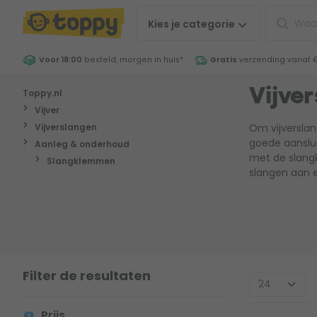
Kies je
categorie
Voor 18:00
besteld, morgen in huis
*
Gratis
verzending vanaf 
Toppy.nl
Vijve
Vijver
Vijverslangen
Om vijverslan
goede aanslui
Aanleg & onderhoud
met de slangk
Slangklemmen
slangen aan 
Filter de resultaten
Prijs