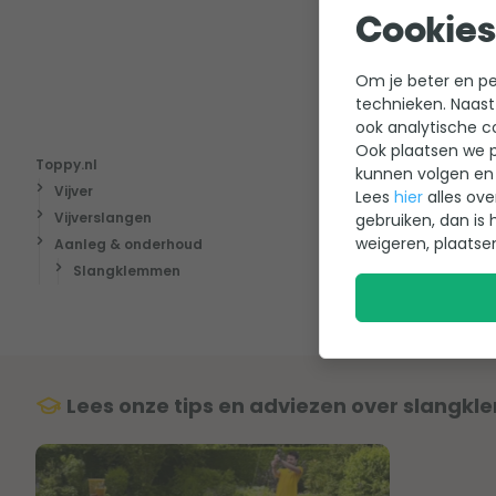
Cookies
Om je beter en per
technieken. Naast
ook analytische c
Ook plaatsen we p
Toppy.nl
kunnen volgen en 
Vijver
Lees
hier
alles ove
Vijverslan
Vijverslangen
gebruiken, dan is 
weigeren, plaatse
Aanleg & onderhoud
Slangklemmen
Lees onze tips en adviezen over slangk