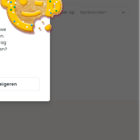
Sorteer op
 we
n.
rag
ten?
eigeren