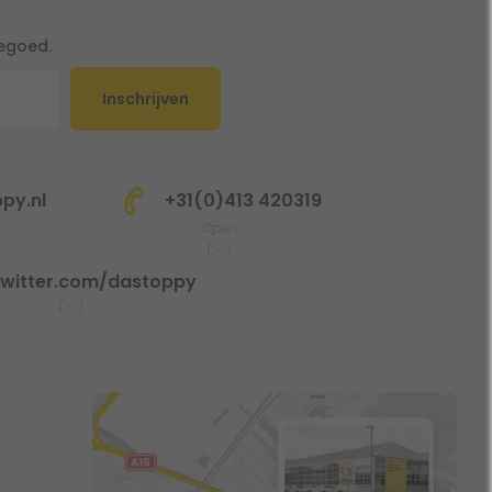
tegoed.
Inschrijven
py.nl
+31(0)413 420319
Open
(
-
)
witter.com/dastoppy
(
-
)