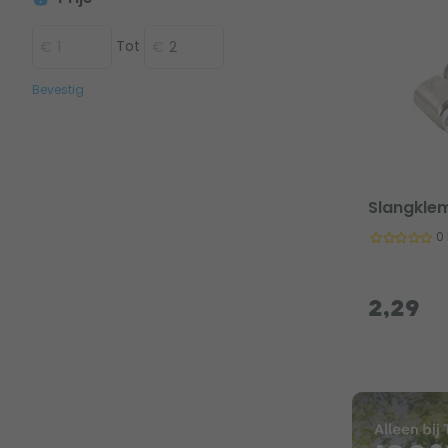
Tot
Bevestig
Slangkle
0
2,29