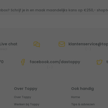
inbox? Schrijf je in en maak maandelijks kans op €250,- shop
Live chat
klantenservice@top
Direct
(
-
)
70
facebook.com/dastoppy
t
(
-
)
Over Toppy
Ook handig
Over Toppy
Home
Werken bij Toppy
Tips & adviezen