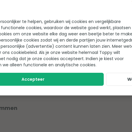
soonlijker te helpen, gebruiken wij cookies en vergelijkbare
 functionele cookies, waardoor de website goed werkt, plaatsen
ookies om onze website elke dag weer een beetje beter te make
ersoonlijke cookies zodat wij en derde partijen jouw internetged
persoonlijke (advertentie) content kunnen laten zien. Meer we
r ons cookiebeleid. Als je onze website helemaal Toppy wilt
g koppelingen
het nodig dat je onze cookies accepteert. Indien je kiest voor
n we alleen functionele en analytische cookies.
Accepteer
W
lemmen