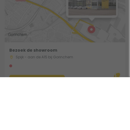
Bezoek de showroom
Spijk - aan de A15 bij Gorinchem
Route & Openingstijden