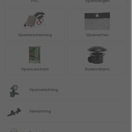
PVC
Vijverslangen
Vijverbescherming
Vijvernetten
Vijversubstraat
Bodemdrains
Vijververlichting
Verwarming