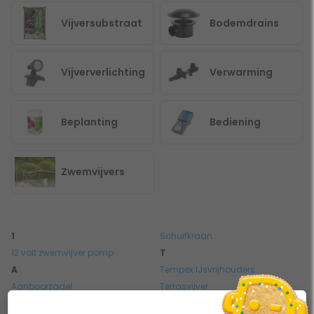
Vijversubstraat
Bodemdrains
Vijververlichting
Verwarming
Beplanting
Bediening
Zwemvijvers
1
Schuifkraan
12 volt zwemvijver pomp
T
A
Tempex IJsvrijhouders
Aanboorzadel
Terrasvijver
B
V
U,