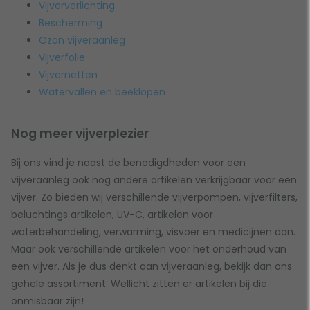
PVC T-stuk
Zwemvijver stofzuiger
Vijververlichting
PVC verloopring
Zwemvijver uv-c filter
Bescherming
PVC vijverfolie
Zwemvijver warmtepomp
Ozon vijveraanleg
R
Zwemvijver waterbehandeling
Q,
Vijverfolie
Reigerverjager
Zwemvijver zeefbochtfilter
Vijvernetten
S
Zwemvijver zoutelektrolyse
Watervallen en beeklopen
Nog meer vijverplezier
Bij ons vind je naast de benodigdheden voor een
vijveraanleg ook nog andere artikelen verkrijgbaar voor een
vijver. Zo bieden wij verschillende vijverpompen, vijverfilters,
beluchtings artikelen, UV-C, artikelen voor
waterbehandeling, verwarming, visvoer en medicijnen aan.
Maar ook verschillende artikelen voor het onderhoud van
een vijver. Als je dus denkt aan vijveraanleg, bekijk dan ons
gehele assortiment. Wellicht zitten er artikelen bij die
onmisbaar zijn!