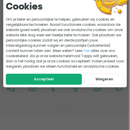
Bediening
Velda terrasvijver
Cookies
Beekloop vijver
Vijver beschermdoek
Beluchte bodemdrains
Vijver schrikdraad
Alle subcategoriën
Om je beter en persoonlijker te helpen, gebruiken wij cookies en
Beplanting
Vijverbescherming
vergelijkbare technieken. Naast functionele cookies, waardoor de
website goed werkt, plaatsen we ook analytische cookies om onze
Beste reigerverjager: Top 5
Vijverdecoratie
website elke dag weer een beetje beter te maken. Ook plaatsen we
Biopool pomp
Vijverfolie
persoonlijke cookies zodat wij en derde partijen jouw
Biopool robot
Vijverhandschoenen
internetgedrag kunnen volgen en persoonlijke (advertentie)
Eerder bekeken door jou
content kunnen laten zien. Meer weten? Lees
hier
alles over ons
Bodemdrain
Vijvernet
cookiebeleid. Als je onze website helemaal Toppy wilt gebruiken,
Buisklemmen
Vijverslang 19mm
dan is het nodig dat je onze cookies accepteert. Indien je kiest voor
E
Vijverslang 25mm
C,
D,
weigeren, plaatsen we alleen functionele en analytische cookies.
Klantenservice
Eiwitafschuimer
Vijverslang 32mm
Accepteer
Weigeren
Elektrische IJsvrijhouders
Vijverslang 38mm
Elektrische vijververwarming
Vijverslang 40mm
EPDM vijverfolie
Vijverslang 50mm
F
Vijverslang koppelingen
(
-
)
Flexibele vijverslang
Vijverslangen
Floating Fish Dome
Vijversubstraat
I
Vijverthermometer
G,
H,
IJsvrijhouder vijver
Vijververlichting