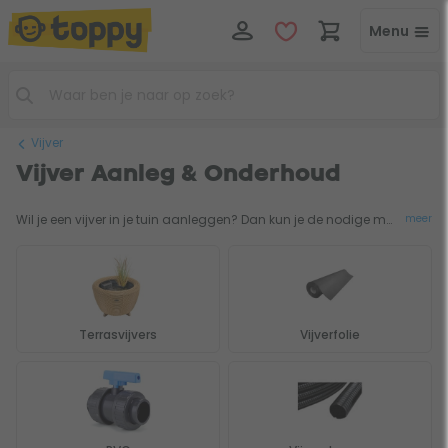
Menu
Vijver
Vijver Aanleg & Onderhoud
Wil je een vijver in je tuin aanleggen? Dan kun je de nodige materialen gebruiken om jouw vijver precies naar wens samen te stellen. Alles wat je nodig hebt voor de aanleg van je vijver kun je hier vinden, zoals vijverfolie en PVC onderdelen. Heb je al een vijver en wil je het onderhoud makkelijker maken, dan is het raadzaam om eens te kijken naar een vijvernet of vijverstofzuiger. Deze nemen je het werk uit handen. Om de uitstraling van je vijver nog beter te maken kun je er vijververlichting en decoratie bij plaatsen. Zo is je vijver een echte aanwinst voor jouw tuin.
meer
Terrasvijvers
Vijverfolie