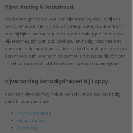
M
Vijververlichting - Decoratie
J,
K,
L,
Vijver Aanleg & Onderhoud
Mini vijver met waterval
Vijververlichting - Inbouw
Alle benodigdheden voor een vijveraanleg vind je bij ons.
Montage benodigdheden
Vijververlichting - Spots
Een vijver in de tuin is natuurlijk een plaatje, maar er komt
O
Vijververwarming
N,
Ozon generator
Voorverpakte EPDM vijverfolie
veel bij kijken wanneer je deze gaat aanleggen. Voor een
Ozon reactor
Voorverpakte PVC vijverfolie
vijveraanleg zijn dan ook veel spullen nodig. Maar als het
Ozon voor vijver en koivijver
W
eenmaal helemaal klaar is, dan kun je heerlijk genieten van
P
Waterornament
een mooie tuin. Vooral in de zomer is het natuurlijk fijn om
Planteneilanden
Waterval accessoires
in het zonnetje uitzicht te hebben op een mooie vijver!
PVC
Waterval vijver
PVC doorvoeren
Z
X,
Y,
Vijveraanleg benodigdheden bij Toppy
PVC knie 45º
Zwemvijver
PVC knie 90º
Zwemvijver beadfilter
Voor een vijveraanleg heb je verschillende spullen nodig,
PVC koppeling
Zwemvijver bodemdrain
denk bijvoorbeeld aan:
PVC kraan
Zwemvijver filter
PVC leidingwerk
Zwemvijver folie
PVC vijveraanleg
PVC Puntstuk
Zwemvijver pomp
Vijverslangen
PVC Sok
Zwemvijver skimmer
Beplanting