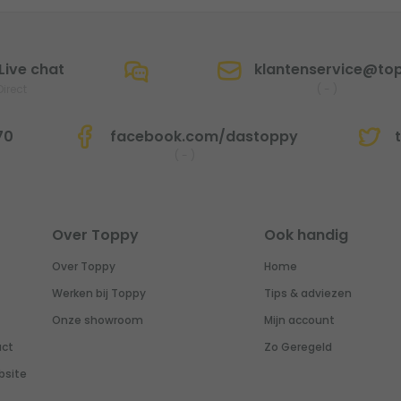
Live chat
klantenservice@top
Direct
(
-
)
70
facebook.com/dastoppy
t
(
-
)
Over Toppy
Ook handig
Over Toppy
Home
Werken bij Toppy
Tips & adviezen
Onze showroom
Mijn account
uct
Zo Geregeld
bsite