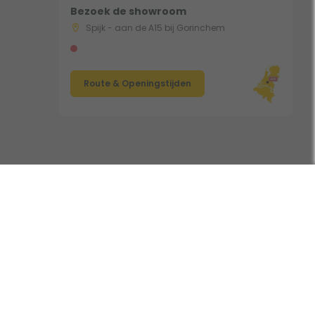
Bezoek de showroom
Spijk - aan de A15 bij Gorinchem
Route & Openingstijden
Volg ons:
nclusief BTW • Copyright 2006 - 2026