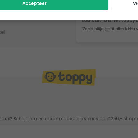
Accepteer
W
Joop
, Clinge
ingen
Zoals altijd is het toppy 
“Zoals altijd gaat alles lekker 
el
inbox? Schrijf je in en maak maandelijks kans op €250,- shop