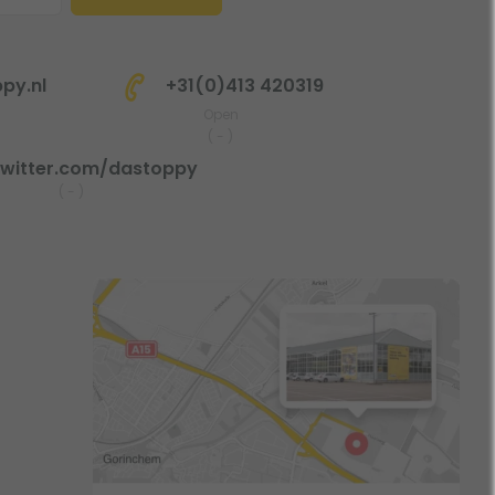
py.nl
+31(0)413 420319
Open
(
-
)
witter.com/dastoppy
(
-
)