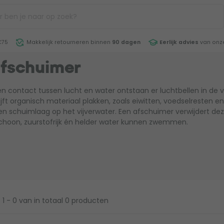
€75
Makkelijk retourneren binnen
90 dagen
Eerlijk advies
van onze
afschuimer
en contact tussen lucht en water ontstaan er luchtbellen in de v
ijft organisch materiaal plakken, zoals eiwitten, voedselresten en
en schuimlaag op het vijverwater. Een afschuimer verwijdert d
schoon, zuurstofrijk én helder water kunnen zwemmen.
1 - 0
van in totaal 0 producten