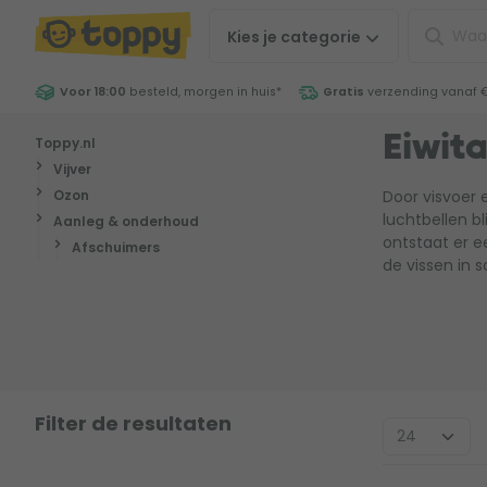
Kies je
categorie
Voor 18:00
besteld, morgen in huis
*
Gratis
verzending vanaf 
Toppy.nl
Eiwit
Vijver
Ozon
Door visvoer 
luchtbellen bl
Aanleg & onderhoud
ontstaat er e
Afschuimers
de vissen in 
Filter de resultaten