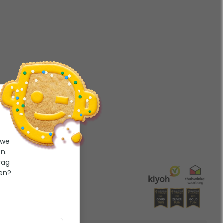
 we
n.
rag
ten?