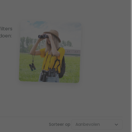
lters
doen:
Sorteer op