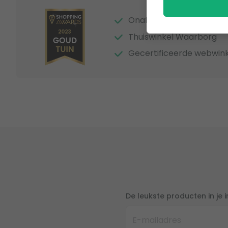
Onafhankelijke beoordel
Thuiswinkel Waarborg
Gecertificeerde webwink
De leukste producten in je 