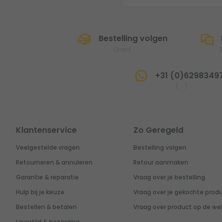
Bestelling volgen
Direct
+31 (0)6298349
(
-
)
Klantenservice
Zo Geregeld
Veelgestelde vragen
Bestelling volgen
Retourneren & annuleren
Retour aanmaken
Garantie & reparatie
Vraag over je bestelling
Hulp bij je keuze
Vraag over je gekochte prod
Bestellen & betalen
Vraag over product op de we
Levertijd & bezorging