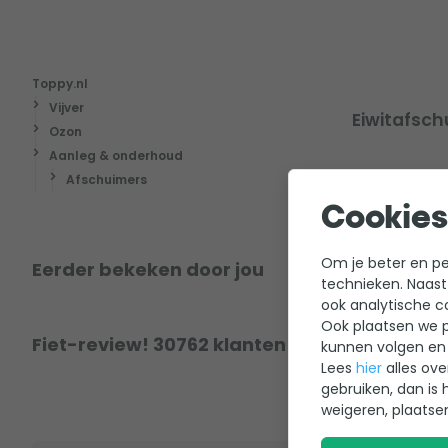
Toppy.nl
Vijver
Eiwitafsch
Ozon
Aanleg & onderhoud
Afschuimers
Cookies
Om je beter en per
Eerder bekeken door jou
technieken. Naast
ook analytische c
Ook plaatsen we p
Fiet-review! 30762 klanten hebben al een r
kunnen volgen en 
Lees
hier
alles ove
gebruiken, dan is 
weigeren, plaatse