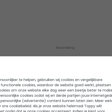
Beoordeling
s
soonlijker te helpen, gebruiken wij cookies en vergelijkbare
 functionele cookies, waardoor de website goed werkt, plaatsen
ookies om onze website elke dag weer een beetje beter te make
Prima materiaal
ersoonlijke cookies zodat wij en derde partijen jouw internetged
Simpel maar degelijk, alléén ra
persoonlijke (advertentie) content kunnen laten zien. Meer we
penaarding
r ons cookiebeleid. Als je onze website helemaal Toppy wilt
het nodig dat je onze cookies accepteert. Indien je kiest voor