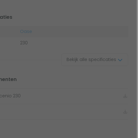
aties
Oase
230
Bekijk alle specificaties
menten
cenio 230