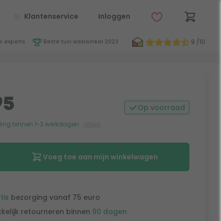
Klantenservice
Inloggen
9 /10
 experts
Beste tuin webwinkel 2023
95
Op voorraad
ing binnen 1-2 werkdagen
uitleg
Voeg toe aan mijn winkelwagen
tis
bezorging vanaf 75 euro
kelijk retourneren binnen
90 dagen