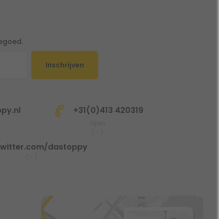
tegoed.
Inschrijven
py.nl
+31(0)413 420319
Open
(
-
)
witter.com/dastoppy
(
-
)