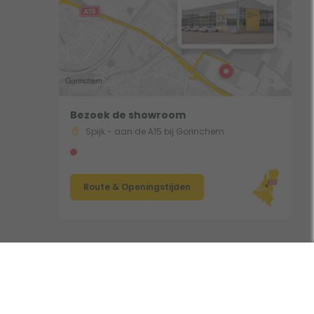
Bezoek de showroom
Spijk - aan de A15 bij Gorinchem
Route & Openingstijden
Volg ons: