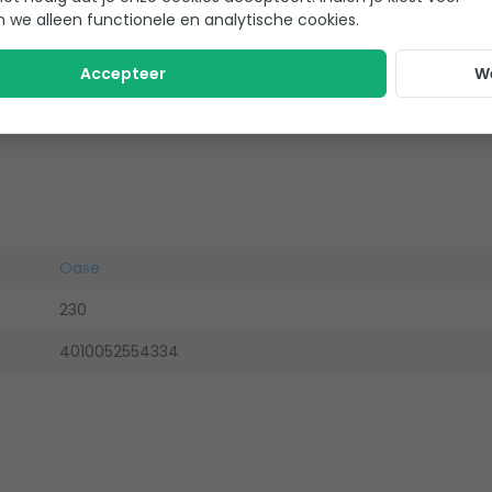
n we alleen functionele en analytische cookies.
Accepteer
W
Oase
230
4010052554334