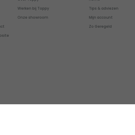
Werken bij Toppy
Tips & adviezen
Onze showroom
Mijn account
uct
Zo Geregeld
bsite