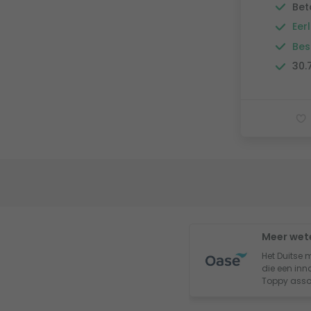
Bet
Eerl
Bes
30.
Meer wet
Het Duitse 
die een inno
Toppy asso