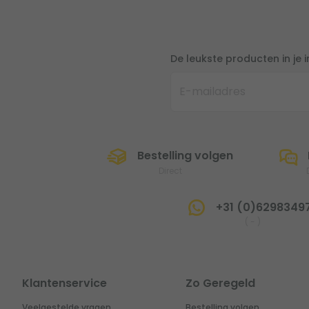
De leukste producten in je 
Bestelling volgen
Direct
+31 (0)6298349
(
-
)
Klantenservice
Zo Geregeld
Veelgestelde vragen
Bestelling volgen