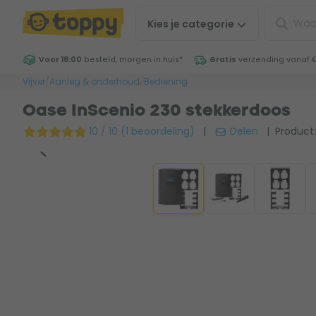
Kies je
categorie
Voor 18:00
besteld, morgen in huis
*
Gratis
verzending vanaf 
Vijver
/
Aanleg & onderhoud
/
Bediening
Oase InScenio 230 stekkerdoos
10 / 10 (1 beoordeling)
|
Delen
| Product