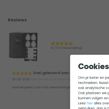
Reviews
10 / 10 (1 beoordeling)
Cookies
Snel geleverd aan een voordelige prij
Om je beter en per
23-05-2020
Geschreven door Patrick Verbeeck
technieken. Naast
Voldoet perfect aan mijn verwachtingen
ook analytische c
Ook plaatsen we p
kunnen volgen en 
Lees
hier
alles ove
gebruiken, dan is 