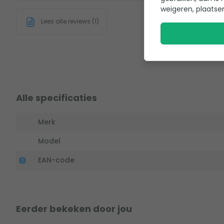
weigeren, plaatse
Lees alle reviews (1)
Alle specificaties
Merk
Model
EAN-code
Eerder bekeken door jou