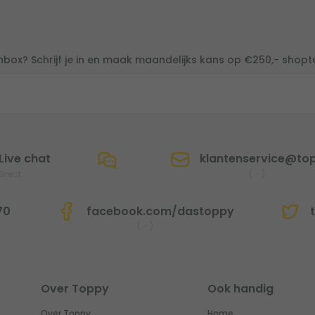
inbox? Schrijf je in en maak maandelijks kans op €250,- shop
Live chat
klantenservice@top
Direct
(
-
)
70
facebook.com/dastoppy
t
(
-
)
Over Toppy
Ook handig
Over Toppy
Home