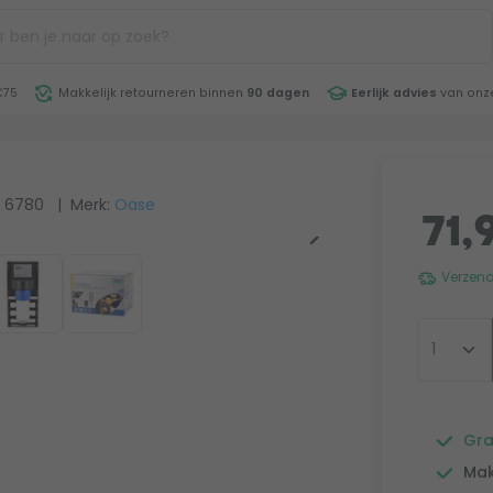
€75
Makkelijk retourneren binnen
90 dagen
Eerlijk advies
van onze
: 6780
| Merk:
Oase
71,
Verzend
Gra
Mak