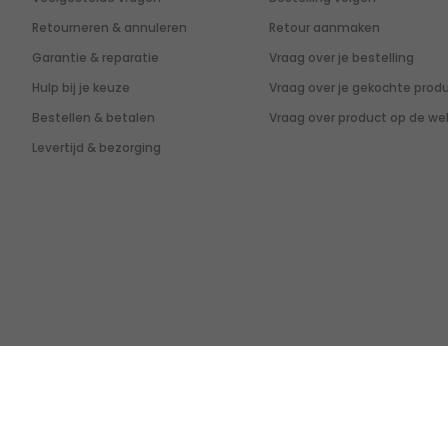
Retourneren & annuleren
Retour aanmaken
Garantie & reparatie
Vraag over je bestelling
Hulp bij je keuze
Vraag over je gekochte prod
Bestellen & betalen
Vraag over product op de we
Levertijd & bezorging