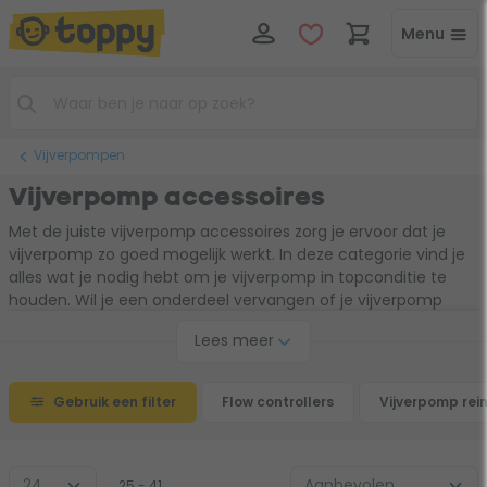
Menu
Vijverpompen
Vijverpomp accessoires
Met de juiste vijverpomp accessoires zorg je ervoor dat je
vijverpomp zo goed mogelijk werkt. In deze categorie vind je
alles wat je nodig hebt om je vijverpomp in topconditie te
houden. Wil je een onderdeel vervangen of je vijverpomp
beter laten presteren met bijvoorbeeld een
Lees meer
toerentalregelaar? Dan ben je hier op de juiste plek. Met deze
handige toevoegingen werkt je vijverpomp nog beter en
geniet je langer van een heldere en gezonde vijver.
Gebruik een filter
Flow controllers
Vijverpomp rein
25 - 41