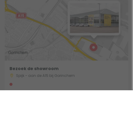
Bezoek de showroom
Spijk - aan de A15 bij Gorinchem
Route & Openingstijden
Gebruik een filter