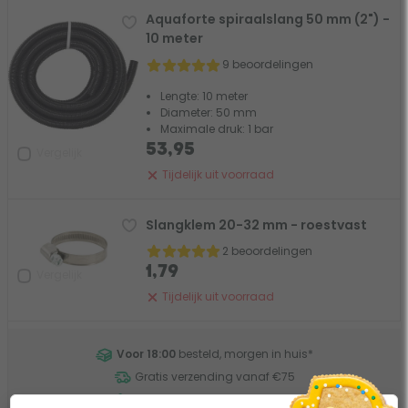
Aquaforte spiraalslang 50 mm (2") -
10 meter
9 beoordelingen
Lengte: 10 meter
Diameter: 50 mm
Maximale druk: 1 bar
53,95
Vergelijk
Tijdelijk uit voorraad
Slangklem 20-32 mm - roestvast
2 beoordelingen
1,79
Vergelijk
Tijdelijk uit voorraad
Voor 18:00
besteld, morgen in huis
*
Gratis verzending vanaf €75
Eerlijk advies van onze experts