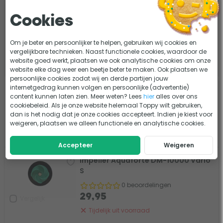
90 dagen bedenktijd
Cookies
Om je beter en persoonlijker te helpen, gebruiken wij cookies en
vergelijkbare technieken. Naast functionele cookies, waardoor de
Filter de resultaten
website goed werkt, plaatsen we ook analytische cookies om onze
website elke dag weer een beetje beter te maken. Ook plaatsen we
persoonlijke cookies zodat wij en derde partijen jouw
internetgedrag kunnen volgen en persoonlijke (advertentie)
Korf Aquaforte DM-30000 Vario S
content kunnen laten zien. Meer weten? Lees
hier
alles over ons
cookiebeleid. Als je onze website helemaal Toppy wilt gebruiken,
0 beoordelingen
dan is het nodig dat je onze cookies accepteert. Indien je kiest voor
49,95
Vergelijk
weigeren, plaatsen we alleen functionele en analytische cookies.
Tijdelijk uit voorraad
Accepteer
Weigeren
Impeller Aquaforte DM-10000 Vario
S
0 beoordelingen
29,95
Vergelijk
Tijdelijk uit voorraad