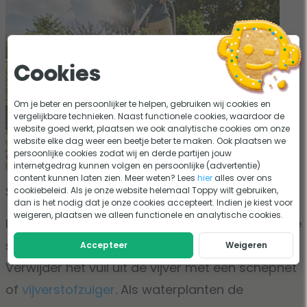
Cookies
Om je beter en persoonlijker te helpen, gebruiken wij cookies en
vergelijkbare technieken. Naast functionele cookies, waardoor de
website goed werkt, plaatsen we ook analytische cookies om onze
website elke dag weer een beetje beter te maken. Ook plaatsen we
persoonlijke cookies zodat wij en derde partijen jouw
internetgedrag kunnen volgen en persoonlijke (advertentie)
content kunnen laten zien. Meer weten? Lees
hier
alles over ons
Stap 2: Maak de vijver schoon
cookiebeleid. Als je onze website helemaal Toppy wilt gebruiken,
dan is het nodig dat je onze cookies accepteert. Indien je kiest voor
weigeren, plaatsen we alleen functionele en analytische cookies.
Is de vijver flink vervuild? Dan kun je eerst aan de
slag gaan met een grondige schoonmaak.
Accepteer
Weigeren
Verwijder het vuil uit de vijver met een schepnet
of
vijverstofzuiger
. Als waterplanten de