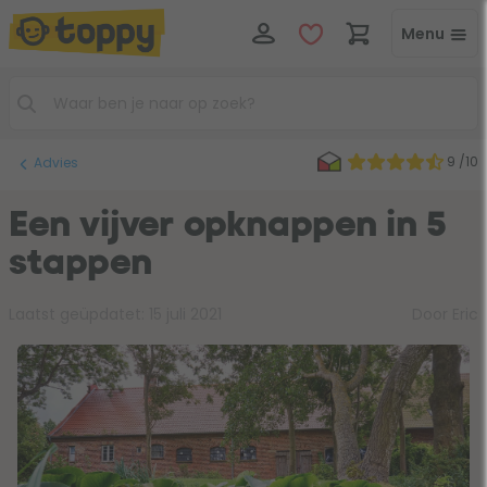
Menu
9 /10
Advies
Een vijver opknappen in 5
stappen
Laatst geüpdatet:
15 juli 2021
Door Eric