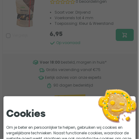
0 beoordelingen
Soort voer: Drijvend
Voerkorrels tot 4 mm
Toepassing: Kleur & Weerstand
6,95
Vergelijk
Op voorraad
Voor 18:00
besteld, morgen in huis
*
Gratis verzending vanaf €75
Eerlijk advies van onze experts
90 dagen bedenktijd
Cookies
Filter de resultaten
Om je beter en persoonlijker te helpen, gebruiken wij cookies en
vergelijkbare technieken. Naast functionele cookies, waardoor de
Aquaforte Basic Mix drijvend
website goed werkt, plaatsen we ook analytische cookies om onze