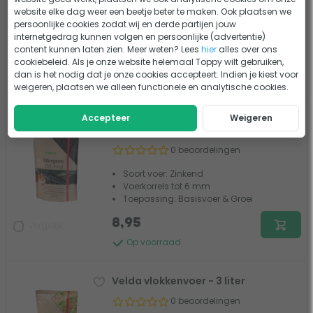
website elke dag weer een beetje beter te maken. Ook plaatsen we
basisvoer medium - 15 kg
persoonlijke cookies zodat wij en derde partijen jouw
0 beoordelingen
internetgedrag kunnen volgen en persoonlijke (advertentie)
content kunnen laten zien. Meer weten? Lees
hier
alles over ons
63,95
Vergelijk
cookiebeleid. Als je onze website helemaal Toppy wilt gebruiken,
dan is het nodig dat je onze cookies accepteert. Indien je kiest voor
Op voorraad
weigeren, plaatsen we alleen functionele en analytische cookies.
Velda professioneel steurvoer - 1
Accepteer
Weigeren
liter
0 beoordelingen
Soort voer: Zinkend
Voerkorrels tot 6 mm
Toepassing: Basisvoer & Groei
8,95
Vergelijk
Op voorraad
Velda vlokkenvoer - 3 liter
0 beoordelingen