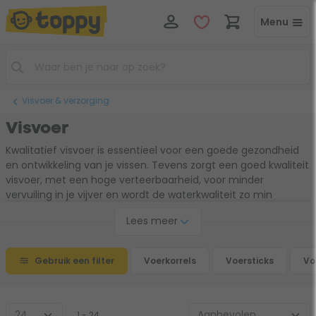
Menu
Visvoer & verzorging
Visvoer
Kwalitatief visvoer is essentieel voor een goede gezondheid
en ontwikkeling van je vissen. Tevens zorgt een goed kwaliteit
visvoer, met een hoge verteerbaarheid, voor minder
vervuiling in je vijver en wordt de waterkwaliteit zo min
mogelijk aangetast. Wij adviseren een hoeveelheid te voeren
Lees meer
die de vissen binnen 5 minuten kunnen eten. Het overtollige
voer wat na 5 minuten nog aanwezig is in de vijver kun je het
beste verwijderen met bijvoorbeeld een schepnet. Uiteraard
Gebruik een filter
Voerkorrels
Voersticks
Vo
hebben we ook specifiek koi- en steurvoer.
1 - 24