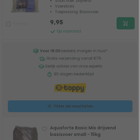
Soort voer: Drijvend
Voersticks
Toepassing: Basisvoer
9,95
Vergelijk
Op voorraad
Voor 18:00
besteld, morgen in huis
*
Gratis verzending vanaf €75
Eerlijk advies van onze experts
90 dagen bedenktijd
Filter de resultaten
Aquaforte Basic Mix drijvend
basisvoer small - 15kg