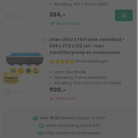
Afmeting: 457 x 122 cm (Øxh)
354,-
Vergelijk
Op voorraad
Intex Ultra XTR Frame zwembad -
549 x 274 x 132 cm - met
zandfilterpomp en accessoires
34 beoordelingen
Vorm: Rechthoek
Uitvoering: Frame zwembad
Afmeting: 549 x 274 x 132 cm (lxbxh)
900,-
Vergelijk
Uitverkocht
Voor 18:00
besteld, morgen in huis
*
Gratis verzending vanaf €75
Eerlijk advies van onze experts