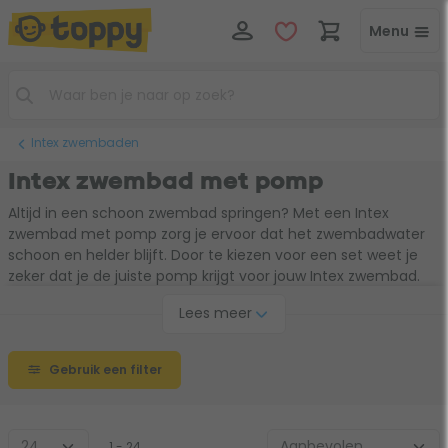
Menu
Intex zwembaden
Intex zwembad met pomp
Altijd in een schoon zwembad springen? Met een Intex
zwembad met pomp zorg je ervoor dat het zwembadwater
schoon en helder blijft. Door te kiezen voor een set weet je
zeker dat je de juiste pomp krijgt voor jouw Intex zwembad.
Ga voor een Intex zwembad met pomp en geef algen en
Lees meer
bacteriën geen kans om te ontstaan in jouw bad! Vergeet
hierbij niet de juiste desinfectiemiddelen te bestellen.
Gebruik een filter
1 - 24