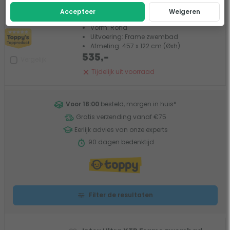
15 beoordelingen
Accepteer
Weigeren
Vorm: Rond
Uitvoering: Frame zwembad
Afmeting: 457 x 122 cm (Øxh)
535,-
Vergelijk
Tijdelijk uit voorraad
Voor 18:00
besteld, morgen in huis
*
Gratis verzending vanaf €75
Eerlijk advies van onze experts
90 dagen bedenktijd
Filter de resultaten