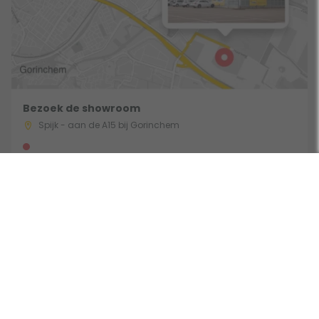
Bezoek de showroom
Spijk - aan de A15 bij Gorinchem
Gebruik een filter
Route & Openingstijden
Volg ons: