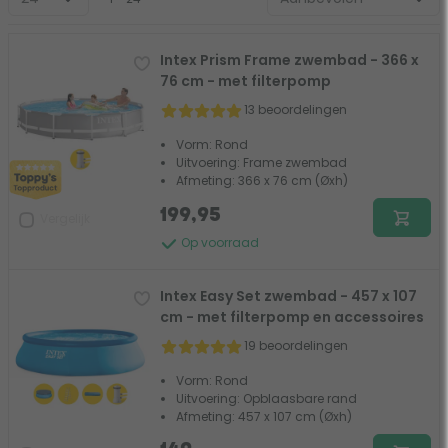
Intex Prism Frame zwembad - 366 x
76 cm - met filterpomp
13 beoordelingen
Vorm: Rond
Uitvoering: Frame zwembad
Afmeting: 366 x 76 cm (Øxh)
199,95
Vergelijk
Op voorraad
Intex Easy Set zwembad - 457 x 107
cm - met filterpomp en accessoires
19 beoordelingen
Vorm: Rond
Uitvoering: Opblaasbare rand
Afmeting: 457 x 107 cm (Øxh)