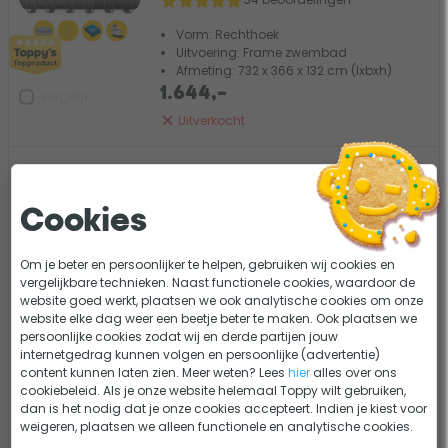
Vorm: Rechthoek
Uitvoering: Frame zwembad
Afmeting: 732 x 366 x 132 cm (lxbxh)
1.644,-
Vergelijk
Uitverkocht
Intex Prism Frame zwembad - 305 x
76 cm - met filterpomp
Cookies
14 beoordelingen
Vorm: Rond
Om je beter en persoonlijker te helpen, gebruiken wij cookies en
Uitvoering: Frame zwembad
vergelijkbare technieken. Naast functionele cookies, waardoor de
Afmeting: 305 x 76 cm (Øxh)
website goed werkt, plaatsen we ook analytische cookies om onze
159,95
website elke dag weer een beetje beter te maken. Ook plaatsen we
Vergelijk
persoonlijke cookies zodat wij en derde partijen jouw
Uitverkocht
internetgedrag kunnen volgen en persoonlijke (advertentie)
content kunnen laten zien. Meer weten? Lees
hier
alles over ons
cookiebeleid. Als je onze website helemaal Toppy wilt gebruiken,
Intex Greywood Prism Frame
dan is het nodig dat je onze cookies accepteert. Indien je kiest voor
zwembad - 457 x 122 cm – met
weigeren, plaatsen we alleen functionele en analytische cookies.
filterpomp en accessoires