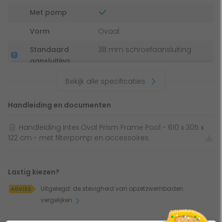
Met pomp
Vorm
Ovaal
Standaard
38 mm schroefaansluiting
aansluiting
Bekijk alle specificaties
Handleiding en documenten
Handleiding Intex Oval Prism Frame Pool - 610 x 305 x
122 cm - met filterpomp en accessoires
Lastig kiezen?
Uitgelegd: de stevigheid van opzetzwembaden
ADVIES
vergelijken