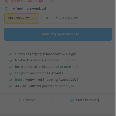
Binnenkort leverbaar
uitleg
Afmeting zwembad
503 x 274 x 122 cm
610 x 305 x 122 cm
Houd mij op de hoogte
Gratis
bezorging in Nederland & België
Makkelijk retourneren binnen
90 dagen
Betalen zoals je wilt,
vooraf of achteraf
Eerlijk
advies van onze experts
Beste
webwinkel Shopping Awards 2023
30.700+ klanten geven ons een
9 /10
Bewaar
Stel een vraag