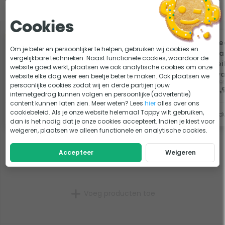
Slim combineren
Cookies
-5%
-5%
W'eau zwembad
W'e
Om je beter en persoonlijker te helpen, gebruiken wij cookies en
ondertegels - Grijs -
ovaa
vergelijkbare technieken. Naast functionele cookies, waardoor de
50 x 50 x 1 cm - 8 stuks
(zei
website goed werkt, plaatsen we ook analytische cookies om onze
Zwa
website elke dag weer een beetje beter te maken. Ook plaatsen we
19,95
60,9
persoonlijke cookies zodat wij en derde partijen jouw
Op voorraad
18,95
57,
internetgedrag kunnen volgen en persoonlijke (advertentie)
content kunnen laten zien. Meer weten? Lees
hier
alles over ons
cookiebeleid. Als je onze website helemaal Toppy wilt gebruiken,
Bekijk product
Bekijk prod
dan is het nodig dat je onze cookies accepteert. Indien je kiest voor
weigeren, plaatsen we alleen functionele en analytische cookies.
1x Intex Prism Frame zwembad - 610 x 305 x 122 cm
Accepteer
Weigeren
- met filterpomp en accessoires
Voeg producten toe