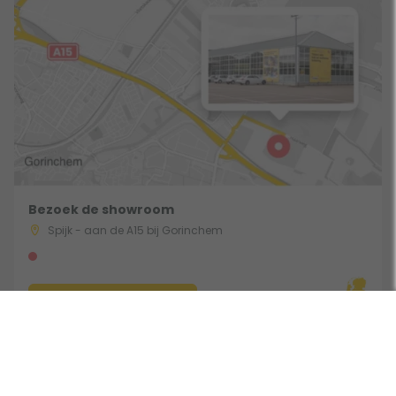
Bezoek de showroom
Spijk - aan de A15 bij Gorinchem
Route & Openingstijden