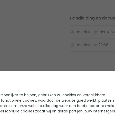
Handleiding en docu
Handleiding - Intex 
Handleiding 28166
-5%
soonlijker te helpen, gebruiken wij cookies en vergelijkbare
ntex grondzeil - 472 x 472 cm
Chloordrijver (voor
 functionele cookies, waardoor de website goed werkt, plaatsen
chloortabletten)
ookies om onze website elke dag weer een beetje beter te make
ersoonlijke cookies zodat wij en derde partijen jouw internetged