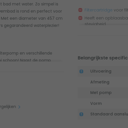
t bad met water. Zo simpel is
Filtercartridge
voor fi
 zwembad is rond en perfect voor
Heeft een opblaasba
n. Met een diameter van 457 cm
stevigheid
rs gegarandeerd waterplezier!
ilterpomp en verschillende
Belangrijkste specific
ooi schoon! Naast de pomp
 juiste filtercartridge bij voor
Uitvoering
aradijs.
Afmeting
Met pomp
Vorm
rgelijken
Standaard aanslu