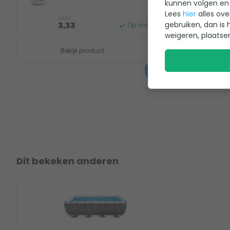
kunnen volgen en 
Lees
hier
alles ove
3,50
12
gebruiken, dan is 
Op voorraad
3,33
1
weigeren, plaatse
Bekijk product
B
Dit bekeken anderen