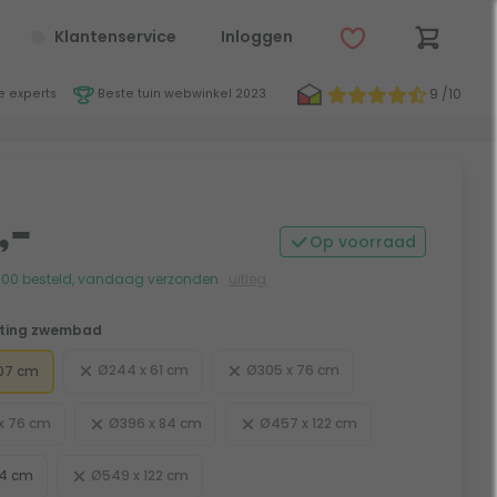
Klantenservice
Inloggen
9 /10
 experts
Beste tuin webwinkel 2023
,-
Op voorraad
:00 besteld, vandaag verzonden
uitleg
ting zwembad
Ø244 x 61 cm
Ø305 x 76 cm
07 cm
x 76 cm
Ø396 x 84 cm
Ø457 x 122 cm
84 cm
Ø549 x 122 cm