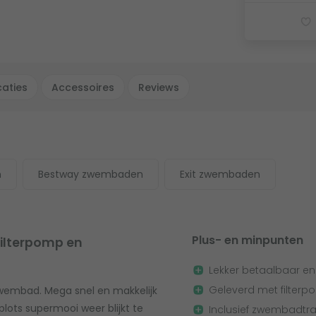
caties
Accessoires
Reviews
n
Bestway zwembaden
Exit zwembaden
Plus- en minpunten
filterpomp en
Lekker betaalbaar e
Geleverd met filter
zwembad. Mega snel en makkelijk
 plots supermooi weer blijkt te
Inclusief zwembadtrap