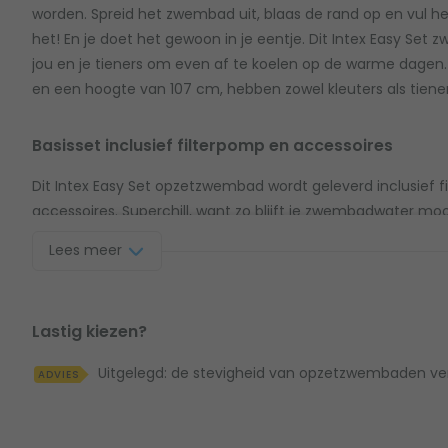
worden. Spreid het zwembad uit, blaas de rand op en vul he
het! En je doet het gewoon in je eentje. Dit Intex Easy Set
jou en je tieners om even af te koelen op de warme dage
en een hoogte van 107 cm, hebben zowel kleuters als tiene
Basisset inclusief filterpomp en accessoires
Dit Intex Easy Set opzetzwembad wordt geleverd inclusief f
accessoires. Superchill, want zo blijft je zwembadwater m
ontvang je een zwembadtrap, afdekzeil en grondzeil. Pak er de
Lees meer
jou filter en de kids genieten de hele zomer van hun zwemp
Lastig kiezen?
Uitgelegd: de stevigheid van opzetzwembaden ve
ADVIES