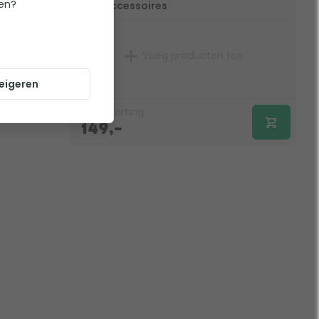
ten?
accessoires
Op voorraad
Voeg producten toe
eigeren
€
0,-
korting
149,-