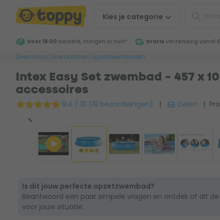
Kies je
categorie
Voor 18:00
besteld, morgen in huis
*
Gratis
verzending vanaf 
Zwembad
/
Zwembaden
/
Opzetzwembaden
Intex Easy Set zwembad - 457 x 10
accessoires
9.4 / 10 (19 beoordelingen)
|
Delen
| Pro
Is dit jouw perfecte opzetzwembad?
Beantwoord een paar simpele vragen en ontdek of dit de
voor jouw situatie.