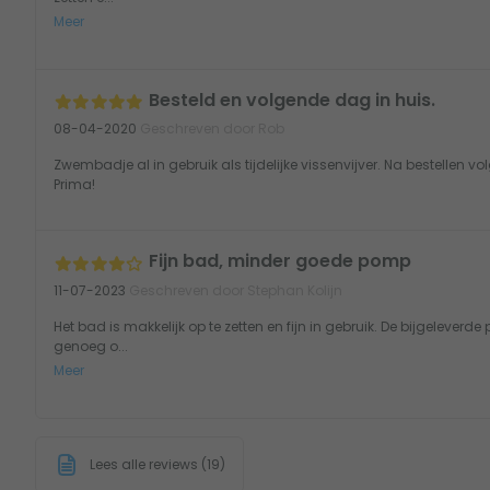
Meer
Besteld en volgende dag in huis.
08-04-2020
Geschreven door Rob
Zwembadje al in gebruik als tijdelijke vissenvijver. Na bestellen vo
Prima!
Fijn bad, minder goede pomp
11-07-2023
Geschreven door Stephan Kolijn
Het bad is makkelijk op te zetten en fijn in gebruik. De bijgeleverde
genoeg o...
Meer
Lees alle reviews (19)