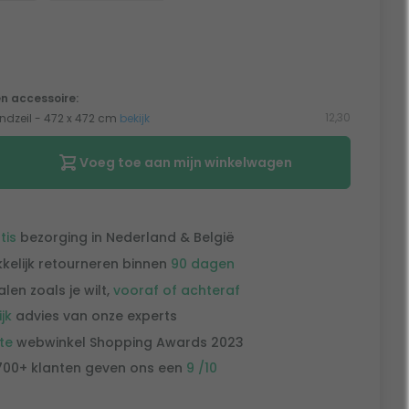
n accessoire:
12,30
ondzeil - 472 x 472 cm
bekijk
Voeg toe aan mijn winkelwagen
tis
bezorging in Nederland & België
kelijk retourneren binnen
90 dagen
alen zoals je wilt,
vooraf of achteraf
ijk
advies van onze experts
te
webwinkel Shopping Awards 2023
700+ klanten geven ons een
9 /10