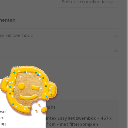
Bekijk alle specificaties
menten
Easy Set zwembad
Overzicht
 grote
 we
n.
1x Intex Easy Set zwembad - 457 x
rag
107 cm - met filterpomp en