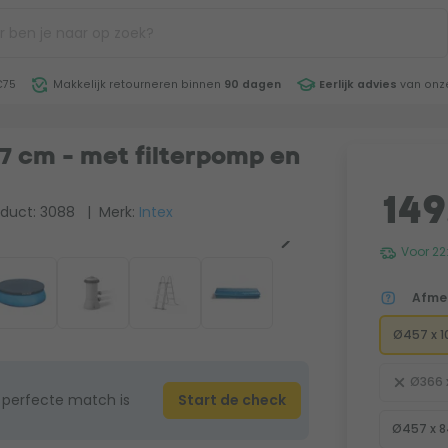
€75
Makkelijk retourneren binnen
90 dagen
Eerlijk advies
van onze
7 cm - met filterpomp en
149
duct: 3088
| Merk:
Intex
Voor 22
Afme
Ø457 x 1
Ø366 
 perfecte match is
Start de check
Ø457 x 