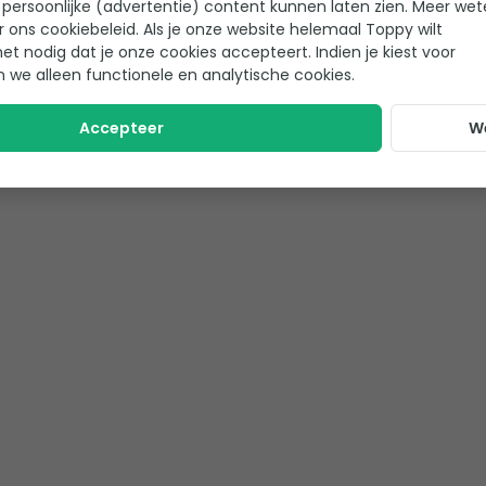
persoonlijke (advertentie) content kunnen laten zien. Meer we
r ons cookiebeleid. Als je onze website helemaal Toppy wilt
,95
8,95
het nodig dat je onze cookies accepteert. Indien je kiest voor
Op voorraad
2,30
8,50
n we alleen functionele en analytische cookies.
ekijk product
Bekijk product
Accepteer
W