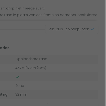
lterpomp niet meegeleverd
re rand in plaats van een frame en daardoor basisklasse
Alle plus- en minpunten
aties
Opblaasbare rand
457 x 107 cm (Øxh)
Rond
iting
32 mm