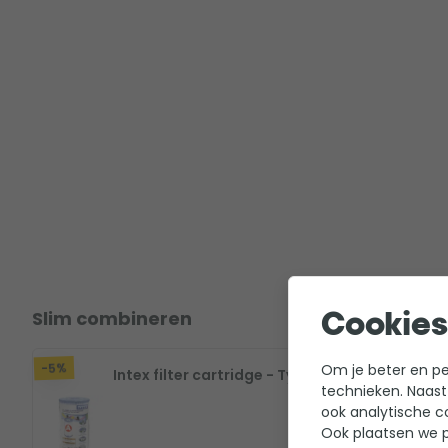
Slim combineren
Cookies
-5%
-5%
Om je beter en per
Intex filter cartridge - Type A
I
technieken. Naast
ook analytische c
Ook plaatsen we p