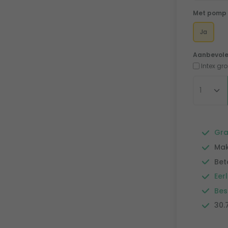
Met pomp
Ja
Aanbevole
Intex gr
Gra
Mak
Bet
Eerl
Bes
30.