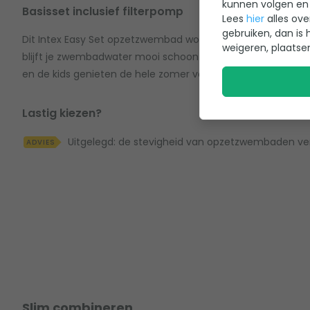
kunnen volgen en 
Basisset inclusief filterpomp
Lees
hier
alles ove
gebruiken, dan is 
Dit Intex Easy Set opzetzwembad wordt geleverd inclusief fi
weigeren, plaatse
blijft je zwembadwater mooi schoon! Pak er de juiste filterca
en de kids genieten de hele zomer van hun zwemparadijs.
Lastig kiezen?
Uitgelegd: de stevigheid van opzetzwembaden ve
ADVIES
Slim combineren