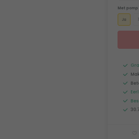
Met pomp
Ja
Gra
Mak
Bet
Eerl
Bes
30.