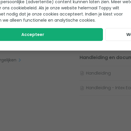
Met pomp
persoonlijke (advertentie) content kunnen laten zien. Meer we
r ons cookiebeleid. Als je onze website helemaal Toppy wilt
Vorm
het nodig dat je onze cookies accepteert. Indien je kiest voor
lterpomp. Superchill, want zo
n we alleen functionele en analytische cookies.
Standaard aanslu
rtridge bij voor jou filterpomp
Accepteer
W
Handleiding en docu
rgelijken
Handleiding
Handleiding - Intex 