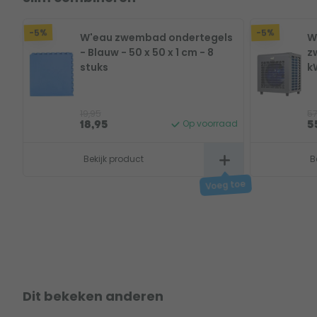
-5%
-5%
W'eau zwembad ondertegels
W'
- Blauw - 50 x 50 x 1 cm - 8
z
stuks
k
19,95
57
Op voorraad
18,95
5
Bekijk product
B
Dit bekeken anderen