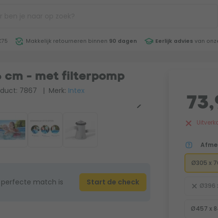
€75
Makkelijk retourneren binnen
90 dagen
Eerlijk advies
van onze
6 cm - met filterpomp
duct: 7867
| Merk:
Intex
73,
Uitverk
Afme
Ø305 x 
 perfecte match is
Start de check
Ø396 
Ø457 x 