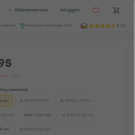
Klantenservice
Inloggen
9 /10
 experts
Beste tuin webwinkel 2023
95
ocht
uitleg
ting zwembad
Ø244 x 61 cm
Ø366 x 76 cm
76 cm
x 84 cm
Ø457 x 107 cm
Ø457 x 122 cm
84 cm
Ø549 x 122 cm