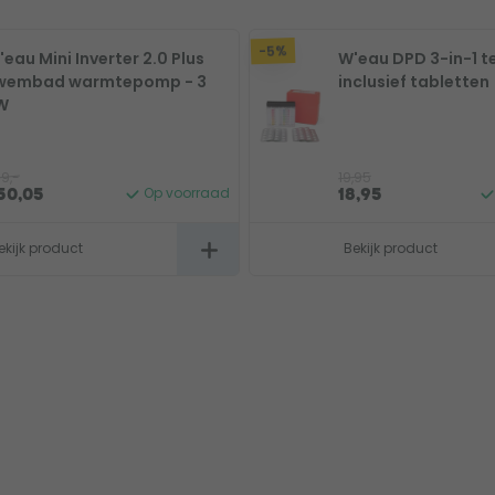
-5%
eau Mini Inverter 2.0 Plus
W'eau DPD 3-in-1 t
wembad warmtepomp - 3
inclusief tabletten
W
9,-
19,95
Op voorraad
50,05
18,95
ekijk product
Bekijk product