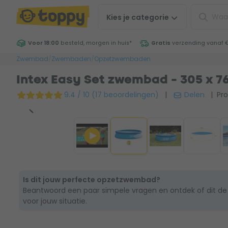
Kies je
categorie
Voor 18:00
besteld, morgen in huis
*
Gratis
verzending vanaf 
Zwembad
/
Zwembaden
/
Opzetzwembaden
Intex Easy Set zwembad - 305 x 7
9.4 / 10 (17 beoordelingen)
|
Delen
| Pro
Is dit jouw perfecte opzetzwembad?
Beantwoord een paar simpele vragen en ontdek of dit de
voor jouw situatie.