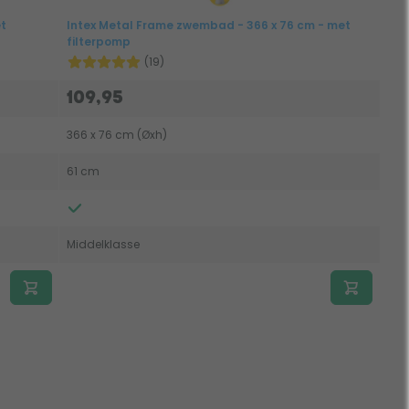
et
Intex Metal Frame zwembad - 366 x 76 cm - met
filterpomp
(19)
109,95
366 x 76 cm (Øxh)
61 cm
Middelklasse