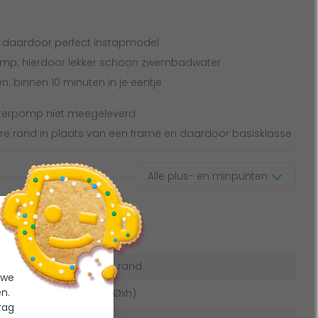
n daardoor perfect instapmodel
pomp; hierdoor lekker schoon zwembadwater
n: binnen 10 minuten in je eentje
lterpomp niet meegeleverd
re rand in plaats van een frame en daardoor basisklasse
Alle plus- en minpunten
aties
Opblaasbare rand
 we
n.
305 x 76 cm (Øxh)
rag