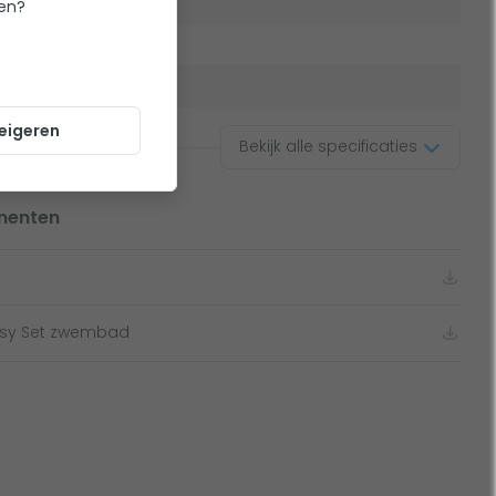
ten?
Rond
iting
32 mm
eigeren
Bekijk alle specificaties
menten
Easy Set zwembad