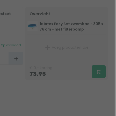
Overzicht
estset
1x Intex Easy Set zwembad - 305 x
76 cm - met filterpomp
Op voorraad
Voeg producten toe
€
0,-
korting
73,95