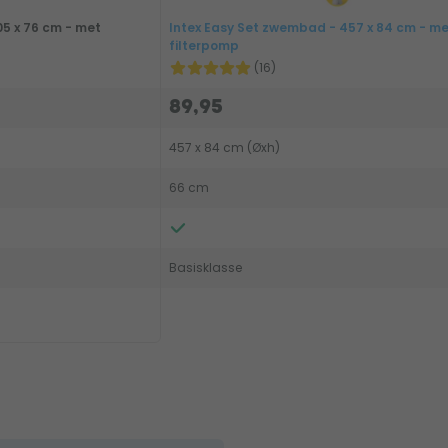
5 x 76 cm - met
Intex Easy Set zwembad - 457 x 84 cm - m
filterpomp
(16)
89,95
457 x 84 cm (Øxh)
66 cm
Basisklasse