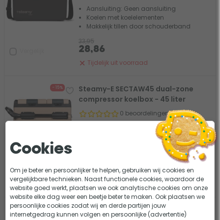
Aansluiting: Geen aansluiting
Koelen met koelelementen
Makkelijk tillen door schouderband
33,95
28,86
Vergelijk
Tijdelijk uit voorraad
Steamy-E SECTAW45 dual-zone
- 15%
compressor koelbox - 45 liter
0 beoordelingen
Aansluiting: 12V, 24V & 230V
Krachtige koeling tot -20°C
Cookies
Dual Zone: koelen en vriezen
359,95
Om je beter en persoonlijker te helpen, gebruiken wij cookies en
305,96
Vergelijk
vergelijkbare technieken. Naast functionele cookies, waardoor de
Tijdelijk uit voorraad
website goed werkt, plaatsen we ook analytische cookies om onze
website elke dag weer een beetje beter te maken. Ook plaatsen we
persoonlijke cookies zodat wij en derde partijen jouw
Steamy-E SECT36 dual-zone
- 15%
internetgedrag kunnen volgen en persoonlijke (advertentie)