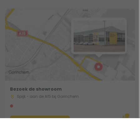
Bezoek de showroom
Spijk - aan de A15 bij Gorinchem
Route & Openingstijden
Gebruik een filter