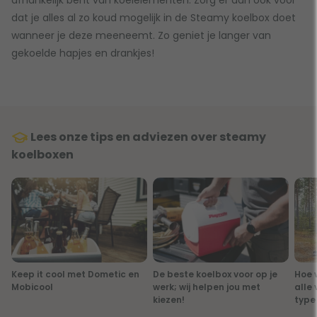
afhankelijk bent van koelelementen. Zorg er dan ook voor
dat je alles al zo koud mogelijk in de Steamy koelbox doet
wanneer je deze meeneemt. Zo geniet je langer van
gekoelde hapjes en drankjes!
Lees onze tips en adviezen over steamy
koelboxen
Keep it cool met Dometic en
De beste koelbox voor op je
Hoe 
Mobicool
werk; wij helpen jou met
alle
kiezen!
type