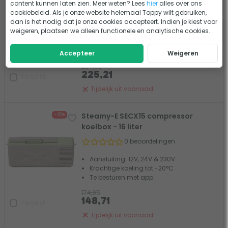
compressor koelbox - 36 liter
content kunnen laten zien. Meer weten? Lees
hier
alles over ons
cookiebeleid. Als je onze website helemaal Toppy wilt gebruiken,
0 beoordelingen
dan is het nodig dat je onze cookies accepteert. Indien je kiest voor
weigeren, plaatsen we alleen functionele en analytische cookies.
Aansluiting: 12V, 24V & 230V
Krachtige koeling tot -20°C
Dual Zone: koelen en vriezen
Accepteer
Weigeren
264,95
225,21
Vergelijk
Tijdelijk uit voorraad
Steamy-E SECX15 compressor
- 15%
koelbox - 16 liter
0 beoordelingen
Aansluiting: 12V, 24V & 230V
Krachtige koeling tot -20°C
Te besturen met app
174,95
148,71
Vergelijk
Tijdelijk uit voorraad