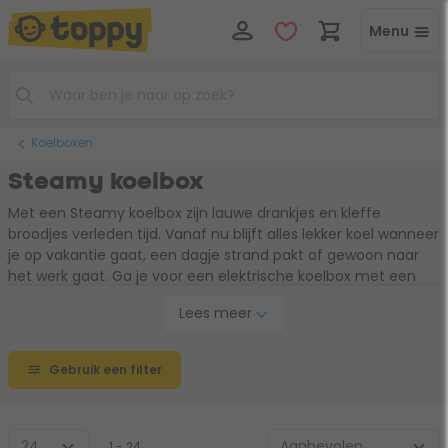
Menu
Koelboxen
Steamy koelbox
Met een Steamy koelbox zijn lauwe drankjes en kleffe
broodjes verleden tijd. Vanaf nu blijft alles lekker koel wanneer
je op vakantie gaat, een dagje strand pakt of gewoon naar
het werk gaat. Ga je voor een elektrische koelbox met een
compressor of een passieve koelbox met koelelementen?
Lees meer
Wat je voorkeur ook is, er is altijd een Steamy koelbox die bij je
past. Vanaf nu blijven al je hapjes en drankjes gekoeld de
warme dagen!
Gebruik een filter
1 - 24