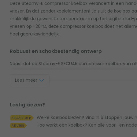
Deze Steamy-E compressor koelbox verandert in een hand
vriezer. En dat zonder koelelementen! Je sluit de koelbox a
makkelijk de gewenste temperatuur in op het digitale lcd-
vriezen op -20°C, deze compressor koelbox doet het allemaa
heel gebruiksvriendelijk.
Robuust en schokbestendig ontwerp
Naast dat de Steamy-E SECU45 compressor koelbox van all
goede prestaties levert. Is het ook goed om te weten dat d
materiaal is gemaakt. Zo gaat hij lekker lang mee. Het sch
Lees meer
ervoor dat zowel de koelbox als de inhoud niet beschadigd r
weer zo’n vervelende hobbelweg te pakken hebt!
Lastig kiezen?
Welke koelbox kiezen? Vind in 6 stappen jouw
KEUZEHULP
Hoe werkt een koelbox? Ken alle voor- en nade
ADVIES