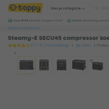
Kies je
categorie
Voor 18:00
besteld, morgen in huis
*
Gratis
verzending vanaf 
Kamperen
/
Koelboxen
Steamy-E SECU45 compressor koelb
8.7 / 10 (1 beoordeling)
|
Delen
| Produc