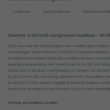
Koelboxen
Auto koelboxen
Elektrische koe
Steamy-E SECU45 compressor koelbox - 45 li
Of je nou naar de camping gaat, een roadtrip gaat maken 
vrachtwagen. Deze Steamy-E SECU45 compressor koelbox is v
De elektrische koelbox werkt door middel van een compressor
supergoede prestaties. Met zowel 12 als 24 en 230 volt aansl
ideaal voor in de auto, vrachtwagen of camper. De afmeti
bij 40,5 cm en 46,4 cm hoog. Hierdoor heeft de koelbox een
er wel acht 1,5 liter flessen tegelijk in. Moet de koelbox ve
Want door de wielen en het handvat rol je ‘m heel makkelij
Vriezer en koelbox in één