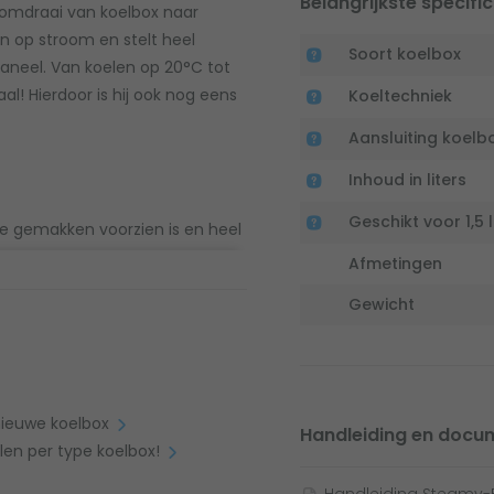
Belangrijkste specific
omdraai van koelbox naar
an op stroom en stelt heel
Soort koelbox
paneel. Van koelen op 20°C tot
l! Hierdoor is hij ook nog eens
Koeltechniek
Aansluiting koelb
Inhoud in liters
Geschikt voor 1,5 l
e gemakken voorzien is en heel
e koelbox van superdegelijk
Afmetingen
okbestendige ontwerp zorgt
Gewicht
aakt. Wel zo fijn wanneer je
 nieuwe koelbox
Handleiding en docu
len per type koelbox!
Handleiding Steamy-