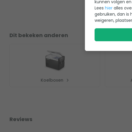
kunnen volgen en 
Lees
hier
alles ove
gebruiken, dan is 
weigeren, plaatse
Dit bekeken anderen
Koelboxen
Reviews