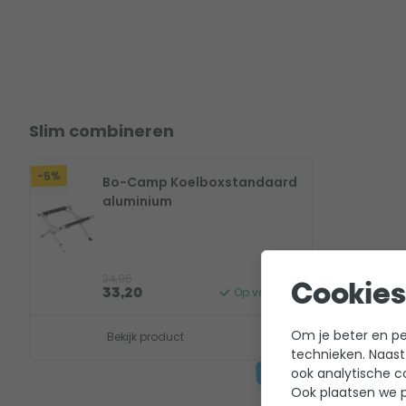
Slim combineren
-5%
Bo-Camp Koelboxstandaard
aluminium
34,95
Cookies
Op voorraad
33,20
Om je beter en per
Bekijk product
technieken. Naast
ook analytische c
Ook plaatsen we p