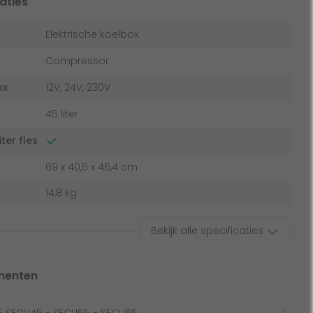
aties
Elektrische koelbox
Compressor
ox
12V, 24V, 230V
45 liter
iter fles
69 x 40,5 x 46,4 cm
14,8 kg
Bekijk alle specificaties
menten
E SECU45 - SECU55 - SECU65