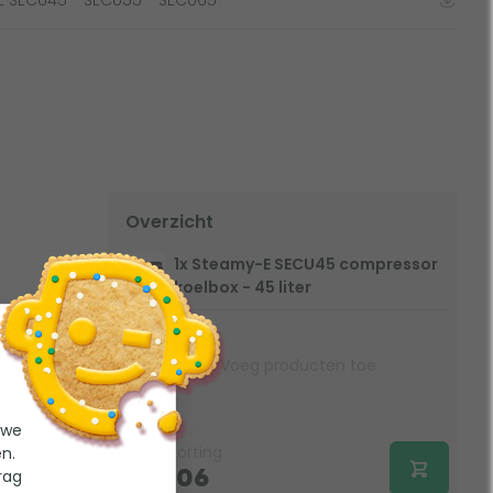
Overzicht
1x Steamy-E SECU45 compressor
koelbox - 45 liter
Voeg producten toe
 we
€
0,-
korting
n.
rag
192,06