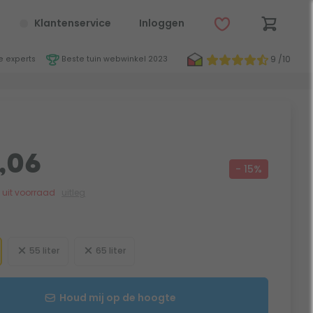
Klantenservice
Inloggen
9 /10
 experts
Beste tuin webwinkel 2023
,06
- 15%
jk uit voorraad
uitleg
55 liter
65 liter
Houd mij op de hoogte