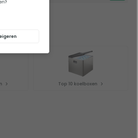
ten?
eigeren
n
Top 10 koelboxen