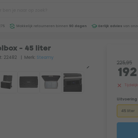
€75
Makkelijk retourneren binnen
90 dagen
Eerlijk advies
van onze
ox - 45 liter
t: 22482
| Merk:
Steamy
225,95
192
Tijdeli
Uitvoering
45 liter