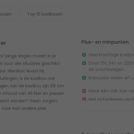
lboxen
Top 10 koelboxen
Plus- en minpunten
ter
Heel krachtige koelpr
of lange dagen maakt in je
Door 12V, 24V en 230V 
oor alle situaties geschikt!
de vrachtwagen
. Hierdoor levert hij
Robuuste wielen en u
uitingen, is de koelbox ook
ngen van de koelbox zijn 69 cm
Maar één vak; kan nie
 inhoud van 45 liter en passen
Niet te bedienen via
rplaatst worden? Geen zorgen!
k naar een andere plek.