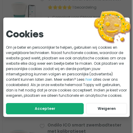
1 beoordeling
Compleet voor Chloor zwembaden
Smartphone integratie
Meetprecisie: Uitstekend
Cookies
399,-
Vergelijk
Tijdelijk uit voorraad
Om je beter en persoonlijker te helpen, gebruiken wij cookies en
vergelijkbare technieken. Naast functionele cookies, waardoor de
website goed werkt, plaatsen we ook analytische cookies om onze
Lovibond Scuba 2 digitale
website elke dag weer een beetje beter te maken. Ook plaatsen we
zwembadtester
persoonlijke cookies zodat wij en derde partijen jouw
39 beoordelingen
internetgedrag kunnen volgen en persoonlijke (advertentie)
content kunnen laten zien. Meer weten? Lees
hier
alles over ons
Compleet voor Chloor zwembaden
cookiebeleid. Als je onze website helemaal Toppy wilt gebruiken,
Cijferweergave op toestel
dan is het nodig dat je onze cookies accepteert. Indien je kiest voor
Meetprecisie: Goed
weigeren, plaatsen we alleen functionele en analytische cookies.
129,-
Vergelijk
Accepteer
Weigeren
Tijdelijk uit voorraad
Ondilo ICO smart zwembadtester
met kalibratieset