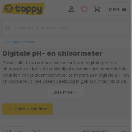
Menu
Digitale testers
Digitale pH- en chloormeter
Geniet altijd van schoon water met een digitale pH- en
chloormeter. Het is de makkelijkste manier om verschillende
waarden van je zwembadwater te meten. Een digitale pH- en
chloormeter is niet alleen veelzijdig in gebruik, maar door de
makkelijke werkwijze zijn ze ook nog eens super
Lees meer
gebruiksvriendelijk. Alles is makkelijk af te lezen op het display.
Of kies een meter die je kunt koppelen aan je smartphone,
dan worden alle waarden hierop weergegeven. Zeker weten
Gebruik een filter
dat je zwembadwater schoon is? Dan is een digitale pH- en
chloormeter de way to go!
1 - 12