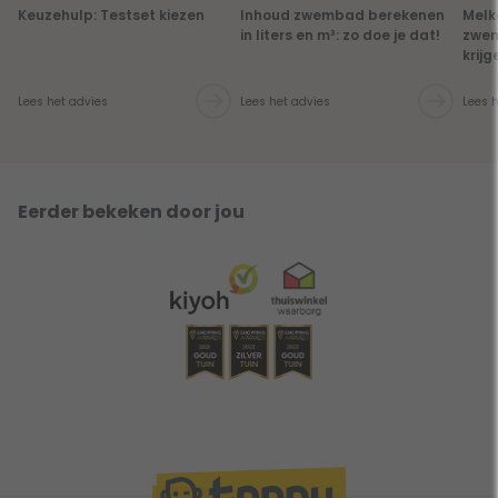
Keuzehulp: Testset kiezen
Inhoud zwembad berekenen
Melk
in liters en m³: zo doe je dat!
zwem
krijg
Lees het advies
Lees het advies
Lees 
Eerder bekeken door jou