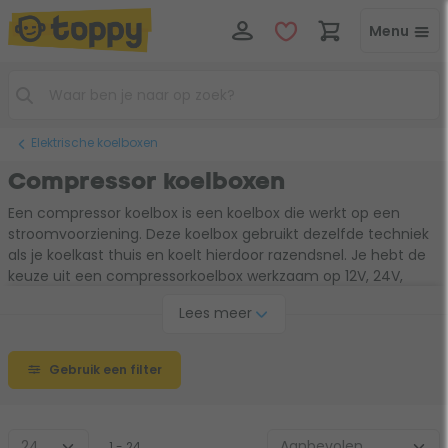
Menu
Elektrische koelboxen
Compressor koelboxen
Een compressor koelbox is een koelbox die werkt op een
stroomvoorziening. Deze koelbox gebruikt dezelfde techniek
als je koelkast thuis en koelt hierdoor razendsnel. Je hebt de
keuze uit een compressorkoelbox werkzaam op 12V, 24V,
230V of 240V. Hierdoor kun je ´m zowel in de auto als op de
Lees meer
camping gebruiken. Een compressorkoelbox is minimaal
afhankelijk van de omgevingstemperatuur en houdt hierdoor
je eten en drinken zelfs bij hoge temperaturen gekoeld.
Gebruik een filter
1 - 24