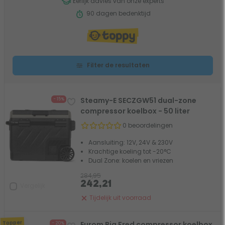
Eerlijk advies van onze experts
90 dagen bedenktijd
Filter de resultaten
Steamy-E SECZGW51 dual-zone
- 15%
compressor koelbox - 50 liter
0 beoordelingen
Aansluiting: 12V, 24V & 230V
Krachtige koeling tot -20°C
Dual Zone: koelen en vriezen
284,95
242,21
Vergelijk
Tijdelijk uit voorraad
Topper
Eurom Big Fred compressor koelbox
- 20%