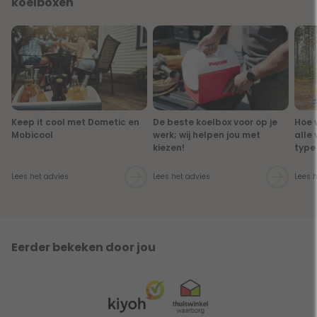
koelboxen
Keep it cool met Dometic en
De beste koelbox voor op je
Hoe 
Mobicool
werk; wij helpen jou met
alle
kiezen!
type
Lees het advies
Lees het advies
Lees 
Eerder bekeken door jou