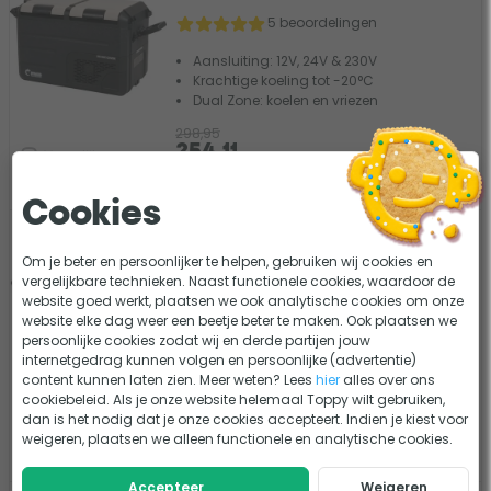
5 beoordelingen
Aansluiting: 12V, 24V & 230V
Krachtige koeling tot -20°C
Dual Zone: koelen en vriezen
298,95
254,11
Vergelijk
Tijdelijk uit voorraad
Cookies
Steamy-E SECTAW45 dual-zone
- 15%
compressor koelbox - 45 liter
Om je beter en persoonlijker te helpen, gebruiken wij cookies en
vergelijkbare technieken. Naast functionele cookies, waardoor de
0 beoordelingen
website goed werkt, plaatsen we ook analytische cookies om onze
website elke dag weer een beetje beter te maken. Ook plaatsen we
Aansluiting: 12V, 24V & 230V
persoonlijke cookies zodat wij en derde partijen jouw
Krachtige koeling tot -20°C
internetgedrag kunnen volgen en persoonlijke (advertentie)
Dual Zone: koelen en vriezen
content kunnen laten zien. Meer weten? Lees
hier
alles over ons
cookiebeleid. Als je onze website helemaal Toppy wilt gebruiken,
359,95
dan is het nodig dat je onze cookies accepteert. Indien je kiest voor
305,96
Vergelijk
weigeren, plaatsen we alleen functionele en analytische cookies.
Tijdelijk uit voorraad
Accepteer
Weigeren