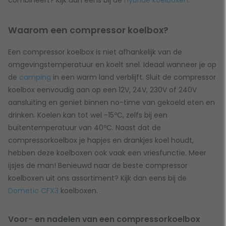
combineert? Kijk dan eens bij de
hybride koelboxen
.
Waarom een compressor koelbox?
Een compressor koelbox is niet afhankelijk van de
omgevingstemperatuur en koelt snel. Ideaal wanneer je op
de
camping
in een warm land verblijft. Sluit de compressor
koelbox eenvoudig aan op een 12V, 24V, 230V of 240V
aansluiting en geniet binnen no-time van gekoeld eten en
drinken. Koelen kan tot wel -15ºC, zelfs bij een
buitentemperatuur van 40ºC. Naast dat de
compressorkoelbox je hapjes en drankjes koel houdt,
hebben deze koelboxen ook vaak een vriesfunctie. Meer
ijsjes de man! Benieuwd naar de beste compressor
koelboxen uit ons assortiment? Kijk dan eens bij de
Dometic CFX3
koelboxen.
Voor- en nadelen van een compressorkoelbox