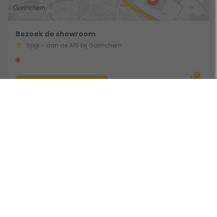
Bezoek de showroom
Spijk - aan de A15 bij Gorinchem
Route & Openingstijden
Gebruik een filter
Volg ons:
Beoordeeld door klanten met een 9,0 uit 30771 beoordelingen •
Onderdeel van Toppy B.V. • Alle prijzen zijn inclusief BTW •
Copyright 2006 - 2026