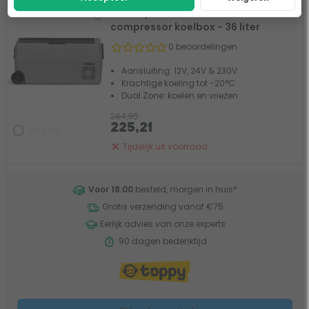
Steamy-E SECT36 dual-zone
- 15%
compressor koelbox - 36 liter
0 beoordelingen
Aansluiting: 12V, 24V & 230V
Krachtige koeling tot -20°C
Dual Zone: koelen en vriezen
264,95
225,21
Vergelijk
Tijdelijk uit voorraad
Voor 18:00
besteld, morgen in huis
*
Gratis verzending vanaf €75
Eerlijk advies van onze experts
90 dagen bedenktijd