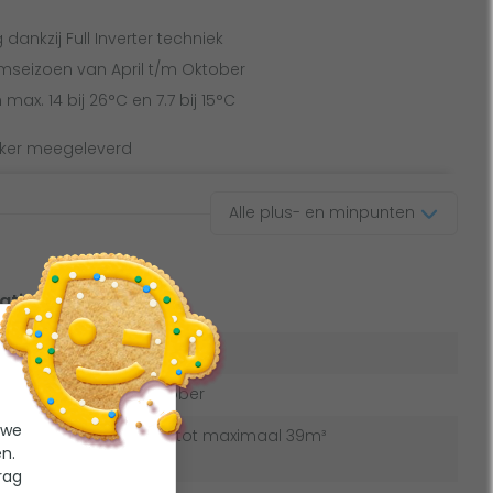
dankzij Full Inverter techniek
mseizoen van April t/m Oktober
x. 14 bij 26°C en 7.7 bij 15°C
ker meegeleverd
Alle plus- en minpunten
aties
p
Full Inverter
oen
april t/m oktober
 we
Zwembaden tot maximaal 39m³
n.
rag