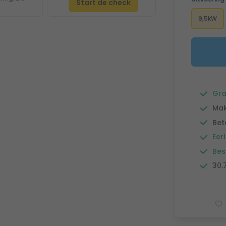
Start de check
9,5kW
Gra
Mak
Bet
Eerl
Bes
30.