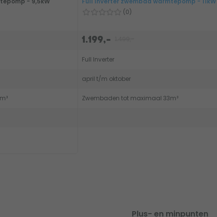
mtepomp - 9,5kW
Full Inverter zwembad warmtepomp - 11kW
(0)
1.499,-
1.199,-
Full Inverter
april t/m oktober
7m³
Zwembaden tot maximaal 33m³
Plus- en minpunten