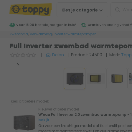
Kies je
categorie
Voor 18:00
besteld, morgen in huis
*
Gratis
verzending vanaf 
Zwembad
/
Verwarming
/
Inverter warmtepompen
Full Inverter zwembad warmtepo
|
Delen
| Product: 24500
| Merk:
Topp
Kies dit betere model:
Nieuwer of beter model
W'eau Full Inverter 2.0 zwembad warmtepomp - 1
bekijk
Ga voor een krachtiger model dat fluisterstil prestee
moeite met geïntegreerde wifi! Een duurzame investe