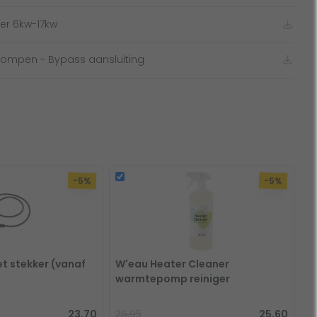
ter 6kw-17kw
ompen - Bypass aansluiting
-5%
-5%
t stekker (vanaf
W'eau Heater Cleaner
warmtepomp reiniger
23,70
26,95
25,60