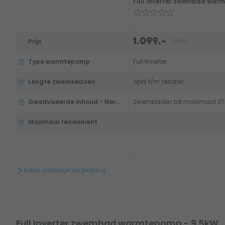
Full Inverter zwembad war
1.299,-
1.099,-
Prijs
Type warmtepomp
Full Inverter
Lengte zwemseizoen
april t/m oktober
Geadviseerde inhoud - Normaal seizoen (mei-aug)
Zwembaden tot maximaal 2
Maximaal rendement
Bekijk volledige vergelijking
Full Inverter zwembad warmtepomp - 9,5kW