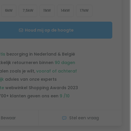
6kW
7,5kW
11kW
14kW
17kW
Houd mij op de hoogte
tis
bezorging in Nederland & België
kelijk retourneren binnen
90 dagen
alen zoals je wilt,
vooraf of achteraf
ijk
advies van onze experts
te
webwinkel Shopping Awards 2023
700+ klanten geven ons een
9 /10
Bewaar
Stel een vraag