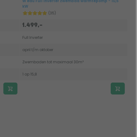
W'eau Full Inverter zwembad warmtepomp - 10,5
kW
(35)
1.499,-
Full Inverter
april t/m oktober
Zwembaden tot maximaal 30m³
1 op 15,8