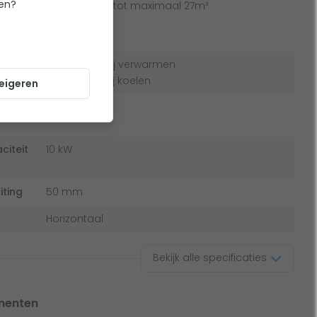
ten?
oud -
Zwembaden tot maximaal 27m³
(mei-
ratuur
9°C ~ 40°C bij verwarmen
9°C ~ 35°C bij koelen
eigeren
iteit
7 kW
iteit
10 kW
iting
50 mm
Horizontaal
Bekijk alle specificaties
menten