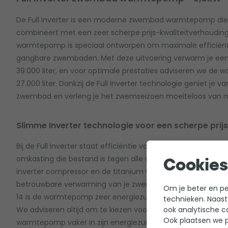
De Full Inverter is een moderne zwembad warmtepomp die 
combineert met een zeer scherpe prijs-kwaliteitverhoudin
warmtepomp is speciaal ontworpen om maximale efficiënt
gangbare zwembaden. Met deze uitvoering verwarm je e
39.000 liter, en voor optimale prestaties adviseren we d
27.000 liter. Dankzij de Full Inverter technologie geniet je 
zwembad en verleng je het zwemseizoen moeiteloos van m
Slimme Inverter technologie voor een scherpe prijs
Bij de Full Inverter staat efficiëntie voorop. De warmtepomp
omkasting die bestand is tegen alle weersinvloeden en j
Cookies
inverter compressor en de titanium warmtewisselaar zorge
betrouwbare verwarming van je zwemwater. Met een maxi
Om je beter en per
14 is de warmtepomp zeer energiezuinig in vergelijking met
technieken. Naast
ook analytische c
We adviseren altijd om te kiezen voor een model met lichte
Ook plaatsen we p
warmtepomp vaker in zijn energiezuinige stand kan draaien