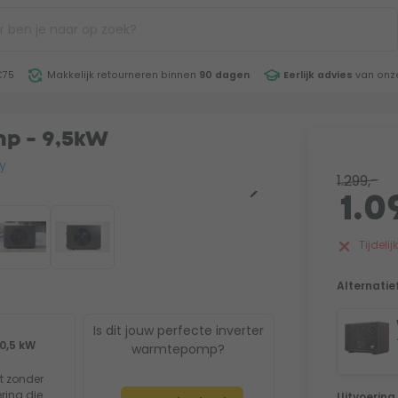
€75
Makkelijk retourneren binnen
90 dagen
Eerlijk advies
van onze
mp - 9,5kW
y
1.299,-
1.0
Tijdeli
Alternatie
Is dit jouw perfecte inverter
0,5 kW
warmtepomp?
rt zonder
ring die
Uitvoering