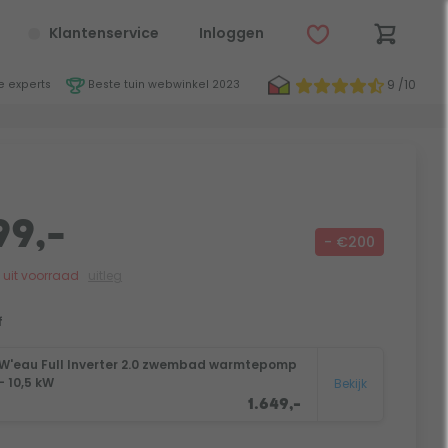
Klantenservice
Inloggen
9 /10
 experts
Beste tuin webwinkel 2023
99,-
- €200
jk uit voorraad
uitleg
f
W'eau Full Inverter 2.0 zwembad warmtepomp
- 10,5 kW
Bekijk
1.649,-