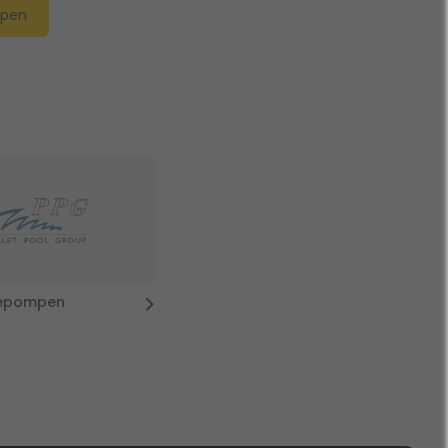
mpen
epompen