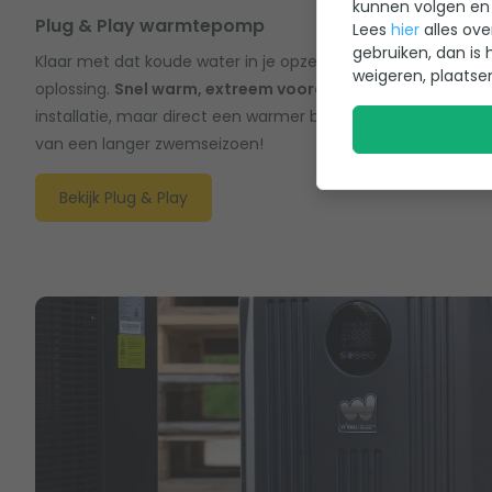
kunnen volgen en 
Plug & Play warmtepomp
Lees
hier
alles ove
gebruiken, dan is 
Klaar met dat koude water in je opzetbad? Onze Plug & Pl
weigeren, plaatse
oplossing.
Snel warm, extreem voordelig en écht Plug & Pl
installatie, maar direct een warmer bad. Je bespaart direc
van een langer zwemseizoen!
Bekijk Plug & Play