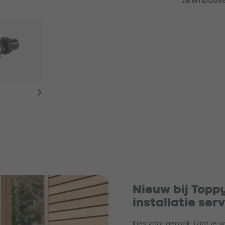
zwembadve
Nieuw bij Top
installatie ser
Kies voor gemak: Laat je 