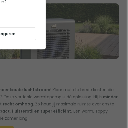
ten?
eigeren
nder koude luchtstroom!
Klaar met die brede kasten die
n? Onze verticale warmtepomp is dé oplossing. Hij is
minder
ht
recht omhoog
. Zo houd jij maximale ruimte over om te
ct, fluisterstil en super efficiënt.
Een warm, Toppy
le zomer lang!