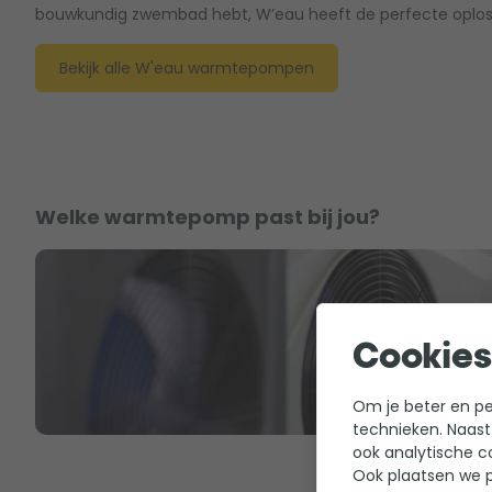
bouwkundig zwembad hebt, W’eau heeft de perfecte oplos
Bekijk alle W'eau warmtepompen
Welke warmtepomp past bij jou?
Cookies
Om je beter en per
technieken. Naast
ook analytische c
Ook plaatsen we p