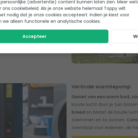
persoonlijke (advertentie) content kunnen laten zien. Meer we
r ons cookiebeleid. Als je onze website helemaal Toppy wilt
het nodig dat je onze cookies accepteert. Indien je kiest voor
ay mini warmtepomp is dé
n we alleen functionele en analytische cookies.
ay.
Geen ingewikkelde
t op kosten en bent verzekerd
Accepteer
W
Verticale warmtepomp
Geniet van een warm bad, zó
koude lucht door je tuin blaze
breed
en blaast de koude luc
zwemmen en te zonnen.
Compa
zwembad voor iedereen, de he