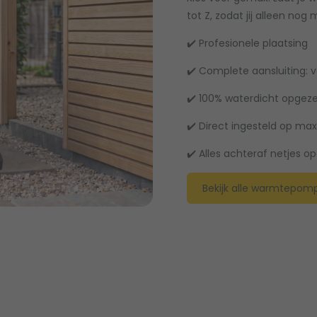
tot Z, zodat jij alleen nog
✔️ Profesionele plaatsing
✔️ Complete aansluiting: 
✔️ 100% waterdicht opgez
✔️ Direct ingesteld op m
✔️ Alles achteraf netjes 
Bekijk alle warmtepom