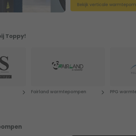
Bekijk verticale warmtepo
ij Toppy!
Fairland warmtepompen
PPG warmt
epompen