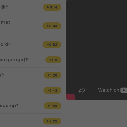
ijk?
0:14
e met
0:33
aard?
0:52
een garage)?
1:11
s?
1:26
1:43
mtepomp?
1:59
2:22