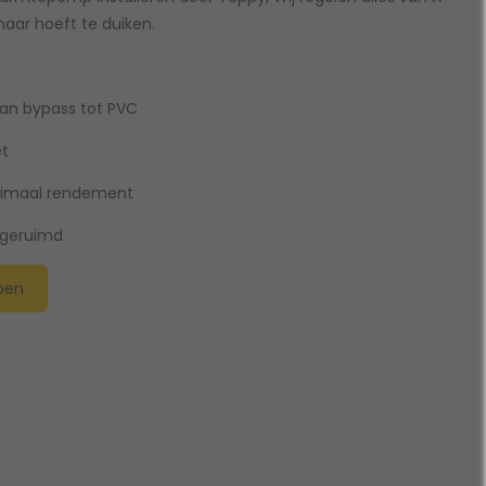
 maar hoeft te duiken.
van bypass tot PVC
et
aximaal rendement
opgeruimd
pen