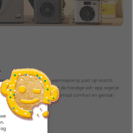
p
rekening? Een Full-Inverter warmtepomp past zijn kracht
stil en extreem zuinig is. Met de handige wifi-app regel je
reld. De beste keuze voor maximaal comfort en gemak!
epompen
 we
n.
rag