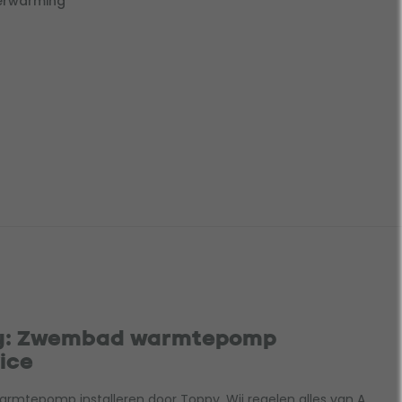
rwarming
py: Zwembad warmtepomp
vice
warmtepomp installeren door Toppy, Wij regelen alles van A