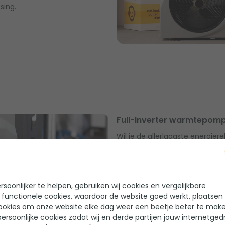
sing.
Full-Inverter warmtepom
Wil je de allerlaagste energie
continu aan, waardoor hij super
de temperatuur overal ter we
soonlijker te helpen, gebruiken wij cookies en vergelijkbare
Bekijk full inverter warmt
 functionele cookies, waardoor de website goed werkt, plaatsen
ookies om onze website elke dag weer een beetje beter te make
ersoonlijke cookies zodat wij en derde partijen jouw internetged