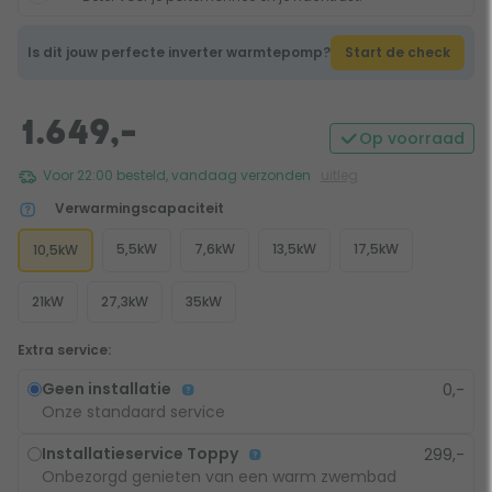
Is dit jouw perfecte inverter warmtepomp?
Start de check
1.649,-
Op voorraad
Voor 22:00 besteld, vandaag verzonden
uitleg
Verwarmingscapaciteit
5,5kW
7,6kW
13,5kW
17,5kW
10,5kW
21kW
27,3kW
35kW
Extra service:
Geen installatie
0,-
Onze standaard service
Installatieservice Toppy
299,-
Onbezorgd genieten van een warm zwembad