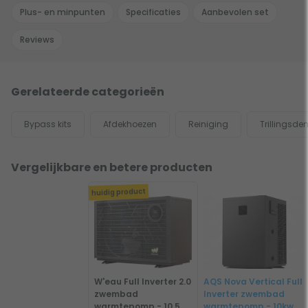
Plus- en minpunten
Specificaties
Aanbevolen set
Reviews
Gerelateerde categorieën
Bypass kits
Afdekhoezen
Reiniging
Trillingsd
Vergelijkbare en betere producten
huidig product
W'eau Full Inverter 2.0
AQS Nova Vertical Full
zwembad
Inverter zwembad
warmtepomp - 10,5
warmtepomp - 10kw