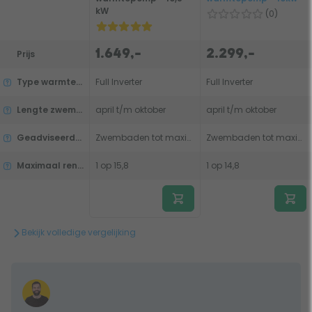
kW
(0)
1.649,-
2.299,-
Prijs
Type warmtepomp
Full Inverter
Full Inverter
Lengte zwemseizoen
april t/m oktober
april t/m oktober
Geadviseerde inhoud - Normaal seizoen (mei-aug)
Zwembaden tot maximaal 30m³
Zwembaden tot maximaal 30m³
Maximaal rendement
1 op 15,8
1 op 14,8
Bekijk volledige vergelijking