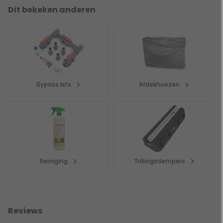
hoeft ook niet: bekijk de mogelijkheden van onze
Dit bekeken anderen
warmtepomp installatieservice
en wij plaatsen en sluiten
hem voor je aan.
Benodigdheden en accessoires
Deze warmtepomp wordt geleverd zonder voedingskabel.
Bypass kits
Afdekhoezen
Om hem op het stopcontact aan te sluiten heb je daarom
een
losse kabel met stekker
nodig — een essentieel
onderdeel om de warmtepomp te kunnen gebruiken. Wil je
trillingen en geluid nog verder beperken? Plaats de
warmtepomp dan op een set
trillingsdempers
, zo staat hij
stabiel én werkt hij nog stiller.
Reiniging
Trillingsdempers
Reviews