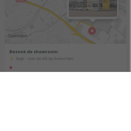
Bezoek de showroom
Spijk - aan de A15 bij Gorinchem
Route & Openingstijden