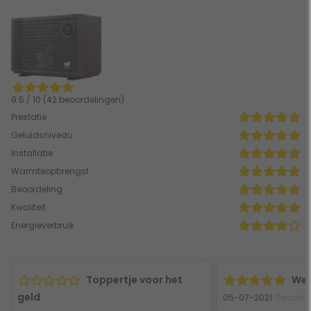
9.5 / 10 (42 beoordelingen)
Prestatie
Geluidsniveau
Installatie
Warmteopbrengst
Beoordeling
Kwaliteit
Energieverbruik
Toppertje voor het
Wer
geld
05-07-2021
Geschre