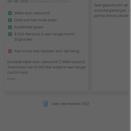
24-06-2021
Geschreven door Steve
Zeer geluidsarm en 
warmteopbrengst. Z
Stiller dan verwacht
pomp draait zelden.
Doet wat het moet doen
Kwalitatief goed
8.000 liter bad in een lange nacht
30graden
Prijs maar dat verdient zich dik terug
Duidelijk beter dan verwacht (7,6kW variant).
Zwembad van 8.000 liter water in een lange
nacht naar ...
Meer
Lees alle reviews (42)