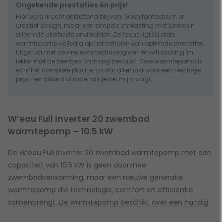
Ongekende prestaties én prijs!
Hier word ik echt ontzettend blij van! Geen fantastisch en
creatief design, maar een simpele omkasting met binnenin
alleen de allerbeste onderdelen. De focus ligt bij deze
warmtepomp volledig op het behalen van optimale prestaties.
Uitgerust met de nieuwste technologieën én wifi zodat jij 'm
lekker met de beentjes omhoog bestuurt. Deze warmtepomp is
echt het complete plaatje. En dat allemaal voor een zéér lage
prijs! Een dikke aanrader als je het mij vraagt.
W’eau Full Inverter 20 zwembad
warmtepomp – 10.5 kW
De W’eau Full Inverter 20 zwembad warmtepomp met een
capaciteit van 10.5 kW is geen doorsnee
zwembadverwarming, maar een nieuwe generatie
warmtepomp die technologie, comfort en efficiëntie
samenbrengt. De warmtepomp beschikt over een handig
touchscreen scherm en weekplanningen op maat! Zo heb