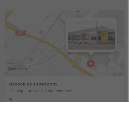
Bezoek de showroom
Spijk - aan de A15 bij Gorinchem
Gebruik een filter
Route & Openingstijden