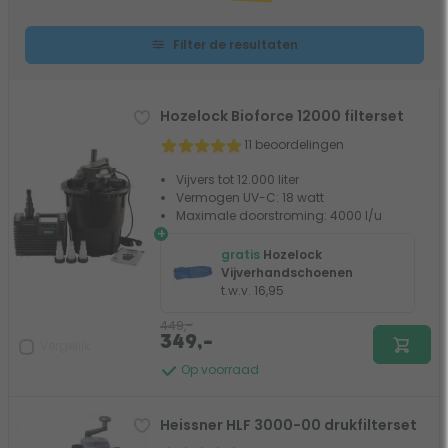
Filter de resultaten
Hozelock Bioforce 12000 filterset
11 beoordelingen
Vijvers tot 12.000 liter
Vermogen UV-C: 18 watt
Maximale doorstroming: 4000 l/u
+
gratis
Hozelock
Vijverhandschoenen
t.w.v. 16,95
449,-
349,-
Vergelijk
Op voorraad
Heissner HLF 3000-00 drukfilterset