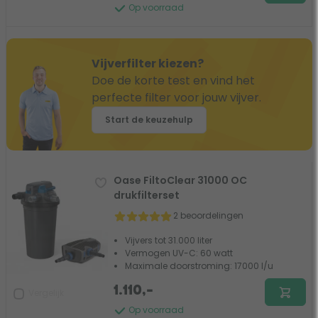
Op voorraad
Vijverfilter kiezen?
Doe de korte test en vind het
perfecte filter voor jouw vijver.
Start de keuzehulp
Oase FiltoClear 31000 OC
drukfilterset
2 beoordelingen
Vijvers tot 31.000 liter
Vermogen UV-C: 60 watt
Maximale doorstroming: 17000 l/u
1.110,-
Vergelijk
Op voorraad