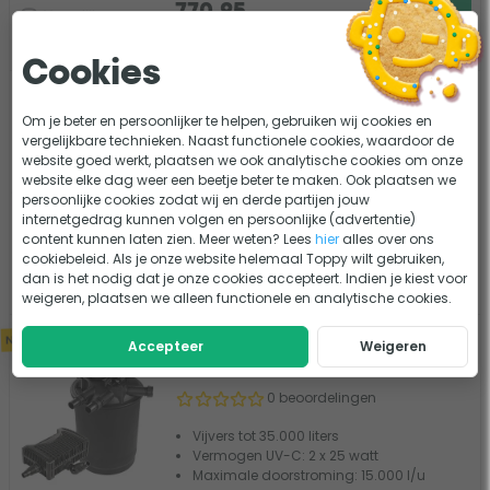
770,95
Vergelijk
Op voorraad
Cookies
Pontec PondoPress 5000 (Neptun)
Om je beter en persoonlijker te helpen, gebruiken wij cookies en
drukfilterset
vergelijkbare technieken. Naast functionele cookies, waardoor de
20 beoordelingen
website goed werkt, plaatsen we ook analytische cookies om onze
website elke dag weer een beetje beter te maken. Ook plaatsen we
Vijvers tot 5000 liter
persoonlijke cookies zodat wij en derde partijen jouw
Vermogen UV-C: 7 watt
internetgedrag kunnen volgen en persoonlijke (advertentie)
Maximale doorstroming: 1500 l/u
content kunnen laten zien. Meer weten? Lees
hier
alles over ons
139,95
cookiebeleid. Als je onze website helemaal Toppy wilt gebruiken,
Vergelijk
dan is het nodig dat je onze cookies accepteert. Indien je kiest voor
Tijdelijk uit voorraad
weigeren, plaatsen we alleen functionele en analytische cookies.
Nieuw
AquaForte B-Aware GR 35000
Accepteer
Weigeren
drukfilterset
0 beoordelingen
Vijvers tot 35.000 liters
Vermogen UV-C: 2 x 25 watt
Maximale doorstroming: 15.000 l/u