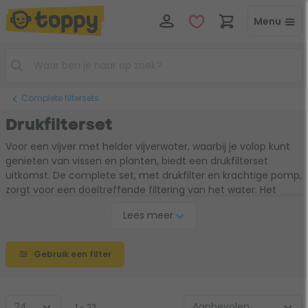
Menu
Complete filtersets
Drukfilterset
Voor een vijver met helder vijverwater, waarbij je volop kunt
genieten van vissen en planten, biedt een drukfilterset
uitkomst. De complete set, met drukfilter en krachtige pomp,
zorgt voor een doeltreffende filtering van het water. Het
drukfilter filtert het water biologisch en mechanisch en
Lees meer
beschikt over een UV-C filter. Het grove en fijne vuil en
zweefalgen worden hierdoor aangepakt. Aangezien het oog
ook wat wil, kun je deze drukfilterset ingraven en mooi uit het
Gebruik een filter
zicht plaatsen bij je vijver.
1 - 22