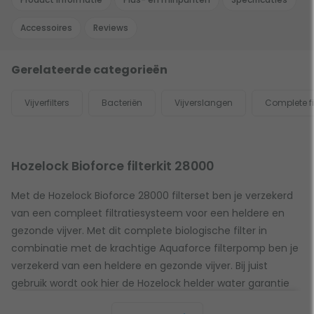
Accessoires
Reviews
Gerelateerde categorieën
Vijverfilters
Bacteriën
Vijverslangen
Complete fi
Hozelock Bioforce filterkit 28000
Met de Hozelock Bioforce 28000 filterset ben je verzekerd
van een compleet filtratiesysteem voor een heldere en
gezonde vijver. Met dit complete biologische filter in
combinatie met de krachtige Aquaforce filterpomp ben je
verzekerd van een heldere en gezonde vijver. Bij juist
gebruik wordt ook hier de Hozelock helder water garantie
afgegeven. Deze set is geschikt voor vijvers tot maximaal