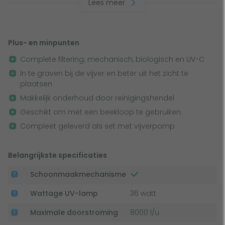
Lees meer
28000 liter. Wanneer je vissen hebt in jouw vijver wordt de
maximale inhoud verlaagd tot 21000 tot 14000 liter. Bij de
aankoop van deze set ontvang je de
Hozelock Bioforce
Revolution 28000
en de
Hozelock Aquaforce 8000
.
Plus- en minpunten
Complete filtering; mechanisch, biologisch en UV-C
Hozelock Bioforce Revolution 28000 drukfilter
In te graven bij de vijver en beter uit het zicht te
plaatsen
De Hozelock Bioforce 28000 drukfilter maakt gebruik van
Makkelijk onderhoud door reinigingshendel
een complete drievoudige filtratie. Het vijverwater wordt
Geschikt om met een beekloop te gebruiken
door middel van de vijverpomp langs drie verschillende
Compleet geleverd als set met vijverpomp
filtermaterialen geleidt. Op deze manier wordt het
vijverwater zowel mechanisch als biologisch gefilterd.
Belangrijkste specificaties
Schoonmaakmechanisme
Wattage UV-lamp
36 watt
Maximale doorstroming
8000 l/u