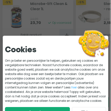
-5%
-5%
Microbe-lift Clean &
Sla
Clear 1L
- r
24,95
2,29
Op voorraad
23,70
2,18
Bekijk product
Bekijk prod
Nadat de zweefalgen en ziektekiemen zijn gedood door de
UVC straling vindt de biologische filtering plaats. De
Cookies
Hozelock Bioforce 28000 is uitgerust met het alom
1x Hozelock Bioforce 28000 filterset
bekende Kaldnes K3 filtermedia. Kaldnes is een ideaal
Om je beter en persoonlijker te helpen, gebruiken wij cookies en
filtermedium voor de aanhechting van micro-organismen.
vergelijkbare technieken. Naast functionele cookies, waardoor de
Deze zijn van essentieel belang voor een stabiele vijver en
website goed werkt, plaatsen we ook analytische cookies om onze
website elke dag weer een beetje beter te maken. Ook plaatsen we
een biologisch evenwicht. Bij een nieuwe vijverfilter raden
persoonlijke cookies zodat wij en derde partijen jouw
Voeg producten toe
wij aan om dit filtermedia in te enten met filter bacteriën.
internetgedrag kunnen volgen en persoonlijke (advertentie)
Zo kan je de opstart van jouw vijver(filter) beperken!
content kunnen laten zien. Meer weten? Lees
hier
alles over ons
cookiebeleid. Als je onze website helemaal Toppy wilt gebruiken,
dan is het nodig dat je onze cookies accepteert. Indien je kiest voor
€
0,-
korting
weigeren, plaatsen we alleen functionele en analytische cookies.
599,-