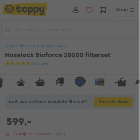
Menu
Vijverfilters
Complete filtersets
Hozelock Bioforce 28000 filterset
3 reviews
Is dit jouw perfecte complete filterset?
Start de check
599,-
Tijdelijk uit voorraad
uitleg