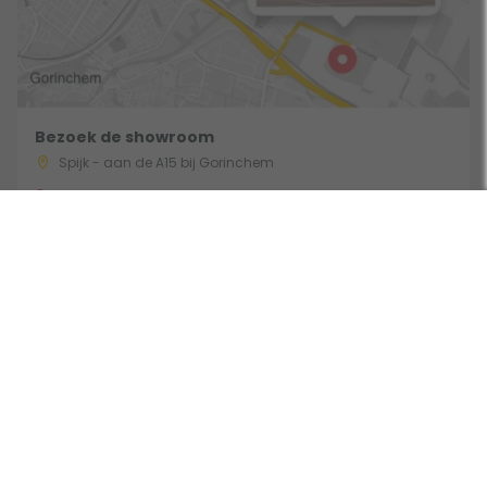
Bezoek de showroom
Spijk - aan de A15 bij Gorinchem
Route & Openingstijden
Volg ons: