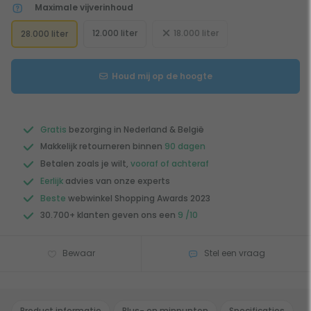
Maximale vijverinhoud
12.000 liter
18.000 liter
28.000 liter
Houd mij op de hoogte
Gratis
bezorging in Nederland & België
Makkelijk retourneren binnen
90 dagen
Betalen zoals je wilt,
vooraf of achteraf
Eerlijk
advies van onze experts
Beste
webwinkel Shopping Awards 2023
30.700+ klanten geven ons een
9 /10
Bewaar
Stel een vraag
Product informatie
Plus- en minpunten
Specificaties