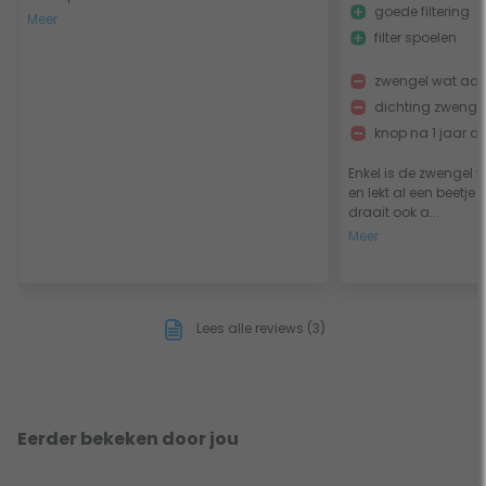
goede filtering
grootte is gebaseerd op vijvers zonder visbezetting. In
Meer
filter spoelen
vijvers met visbezetting is de Hozelock Bioforce 28000
filterset geschikt voor vijvers met een maximale
zwengel wat aan 
inhoud van 21000 of 14000 liter. In de onderstaande
dichting zwengel 
grafiek kun je aflezen welke variant geschikt is voor
knop na 1 jaar al
jouw vijver.
Enkel is de zwengel 
en lekt al een beetje
draait ook a...
Meer
Bioforce
6000L
4500L
3000L
6000
Lees alle reviews (3)
Bioforce
9000L
6750L
4500L
9000
Bioforce
12.000L
9000L
6000L
Eerder bekeken door jou
12000