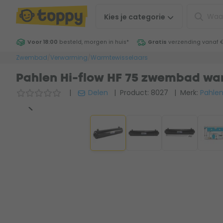
Kies je
categorie
Voor 18:00
besteld, morgen in huis
*
Gratis
verzending vanaf 
Zwembad
/
Verwarming
/
Warmtewisselaars
Pahlen Hi-flow HF 75 zwembad wa
|
Delen
| Product: 8027
| Merk:
Pahle