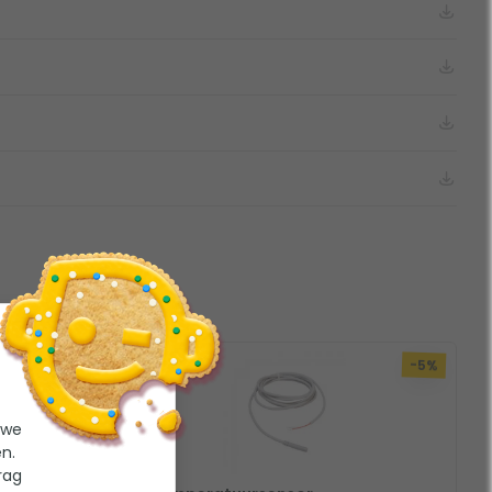
-5%
-5%
 we
n.
rag