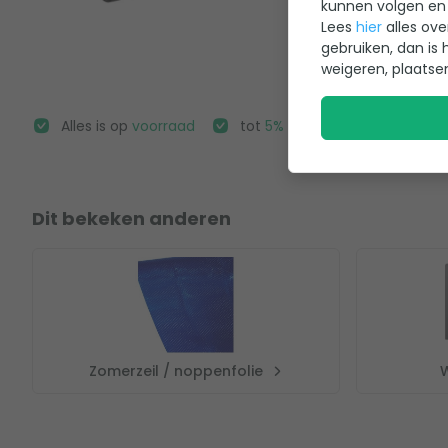
Bypass kit
12 m3 per uur
18 m3 per uur
kunnen volgen en 
Lees
hier
alles ove
79,95
Aansluiting verwarming
1"
1"
gebruiken, dan is 
Bekijk
weigeren, plaatse
Aansluiting zwembad
1,5"
1,5"
Alles is op
voorraad
tot
5% korting
op accessoires
Dit bekeken anderen
Zomerzeil / noppenfolie