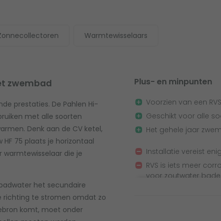
Zonnecollectoren
Warmtewisselaars
Plus- en minpunten
het zwembad
Voorzien van een RVS
e prestaties. De Pahlen Hi-
Geschikt voor alle so
bruiken met alle soorten
armen. Denk aan de CV ketel,
Het gehele jaar zwem
 HF 75 plaats je horizontaal
Installatie vereist en
r warmtewisselaar die je
RVS is iets meer cor
voor zoutwater bade
badwater het secundaire
e richting te stromen omdat zo
mtebron komt, moet onder