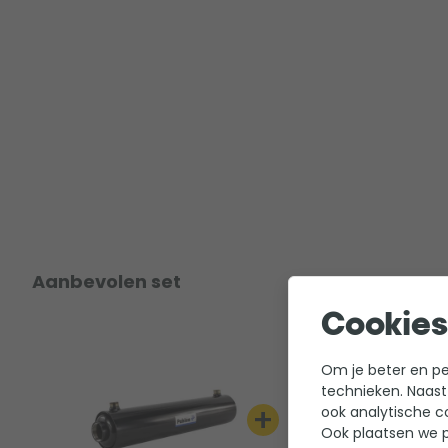
Kenmerken Pahlen Hi-Flow HF 75
Geschikt voor boiler, cv ketel, zonnepanelen en wa
Uitgebreide documentatie
Alle Pahlen Hi-Flow warmtewisselaars
Hi-Flow HF 13
Hi-Flow HF 28
Bekijk
Bekijk
Aanbevolen set
Cookies
Vermogen bij 90 graden
13 kW
28 kW
Max. m3 zwembad
45 m3
95 m3
Om je beter en per
technieken. Naast
Debiet verwarming
+
1,5 m3 per uur
1,5 m3 per uur
ook analytische c
Ook plaatsen we p
Debiet zwembad