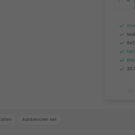
Gra
Mak
Bet
Eerl
Bes
30.
caties
Aanbevolen set