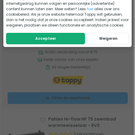
Plaatsing: Horizontaal
internetgedrag kunnen volgen en persoonlijke (advertentie)
Materiaal binnenwerk: RVS
content kunnen laten zien. Meer weten? Lees
hier
alles over ons
cookiebeleid. Als je onze website helemaal Toppy wilt gebruiken,
469,-
dan is het nodig dat je onze cookies accepteert. Indien je kiest voor
weigeren, plaatsen we alleen functionele en analytische cookies.
Verwachte levertijd: 1-2 weken
Accepteer
Weigeren
Voor 18:00
besteld, morgen in huis
*
Gratis verzending vanaf €75
Eerlijk advies van onze experts
90 dagen bedenktijd
Filter de resultaten
Pahlen Hi-flow HF 75 zwembad
warmtewisselaar - RVS
0 beoordelingen