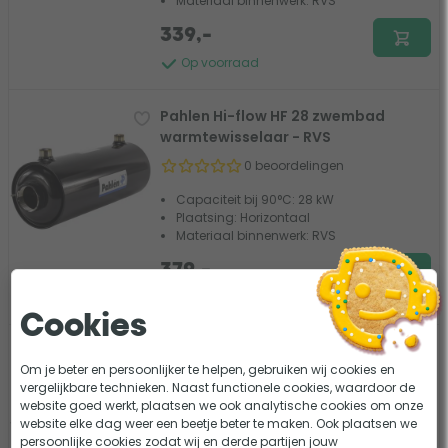
Materiaal binnenwerk: RVS
339,-
Op voorraad
Pahlen Hi-flow HF 28 zwembad
warmtewisselaar - RVS
0 beoordelingen
Capaciteit bij 90°C: 28 kW
Plaatsing: Horizontaal
Materiaal binnenwerk: RVS
379,-
Verwachte levertijd: 1-2 weken
Cookies
Pahlen Hi-flow HF 40 zwembad
Om je beter en persoonlijker te helpen, gebruiken wij cookies en
warmtewisselaar - RVS
vergelijkbare technieken. Naast functionele cookies, waardoor de
1 beoordeling
website goed werkt, plaatsen we ook analytische cookies om onze
website elke dag weer een beetje beter te maken. Ook plaatsen we
Capaciteit bij 90°C: 40 kW
persoonlijke cookies zodat wij en derde partijen jouw