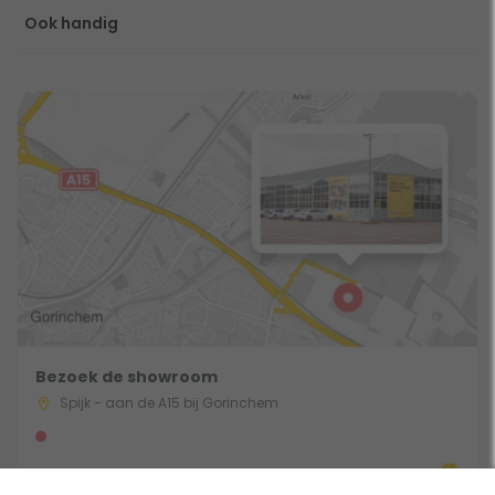
Ook handig
Bezoek de showroom
Spijk - aan de A15 bij Gorinchem
Route & Openingstijden