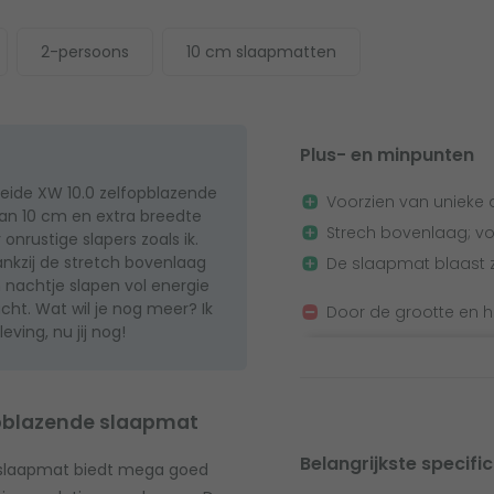
2-persoons
10 cm slaapmatten
Plus- en minpunten
eide XW 10.0 zelfopblazende
Voorzien van unieke an
an 10 cm en extra breedte
Strech bovenlaag; voe
nrustige slapers zoals ik.
ankzij de stretch bovenlaag
De slaapmat blaast z
n nachtje slapen vol energie
cht. Wat wil je nog meer? Ik
Door de grootte en h
ing, nu jij nog!
opblazende slaapmat
Belangrijkste specific
 slaapmat biedt mega goed