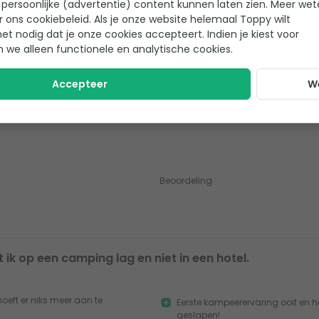
persoonlijke (advertentie) content kunnen laten zien. Meer we
Slaapzakken
Slaapmatten
r ons cookiebeleid. Als je onze website helemaal Toppy wilt
het nodig dat je onze cookies accepteert. Indien je kiest voor
n we alleen functionele en analytische cookies.
Accepteer
W
Beoordeling
 ik op een camping lag en niet in een hotel.
hoeft er niks meer aan te
Eerste kampeerervaring ooit en he
geslapen!