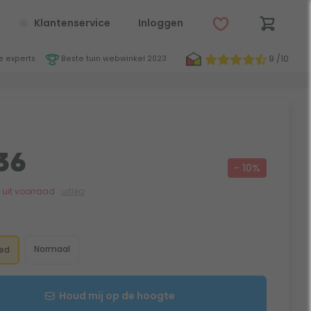
Klantenservice
Inloggen
9 /10
 experts
Beste tuin webwinkel 2023
36
- 10%
jk uit voorraad
uitleg
Normaal
eed
Houd mij op de hoogte