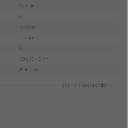
Platinum
Polyester
1 persoon
11.0
198 x 76 x 10 cm
2900 gram
Bekijk alle specificaties