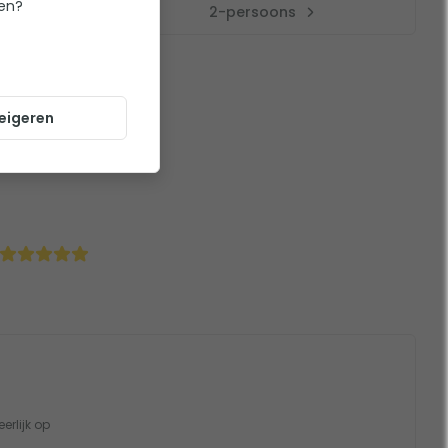
ten?
2-persoons
eigeren
erlijk op