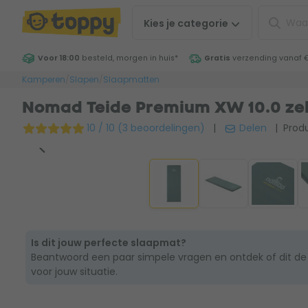
Kies je
categorie
Voor 18:00
besteld, morgen in huis
*
Gratis
verzending vanaf 
Kamperen
/
Slapen
/
Slaapmatten
Nomad Teide Premium XW 10.0 ze
10 / 10 (3 beoordelingen)
|
Delen
| Produ
Is dit jouw perfecte slaapmat?
Beantwoord een paar simpele vragen en ontdek of dit de
voor jouw situatie.