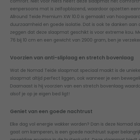
comfort. Niet voor niets heeft deze slaapmat het comfort
eenpersoons mat is zelfopblazend, waardoor opzetten eenv
Allround Teide Premium XW 10.0 is gemaakt van hoogwaardi
duurzaamheid en goede isolatie. Dat is ook te danken aan d
zeggen dat deze slaapmat geschikt is voor extreme kou. Me
76 bij 10 cm en een gewicht van 2900 gram, ben je verzeke
Voorzien van anti-sliplaag en stretch bovenlaag
Wat de Nomad Teide slaapmat speciaal maakt is de unieke an
slaapmat altijd perfect liggen, ook wanneer je een bewegeli
Daarnaast is hij voorzien van een stretch bovenlaag waardoor 
alsof je op je eigen bed ligt!
Geniet van een goede nachtrust
Elke dag vol energie wakker worden? Dan is deze Nomad sla
gaat om kamperen, is een goede nachtrust super belangri
geweldige ervaring in de buitenlucht. Deze slaapmat biedt