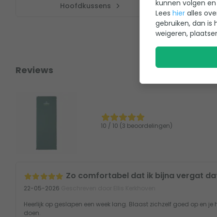
kunnen volgen en 
Hoofdkussens
Lees
hier
alles ove
gebruiken, dan is 
weigeren, plaatse
Reviews
10 / 10 (3 beoordelingen)
Zo comfortabel dat ik bijna vergat dat
22-05-2026
Geschreven door Ellis Kerkhoven
Heerlijk op geslapen een week lang. Blaast zichzelf goed op en je 
doen.