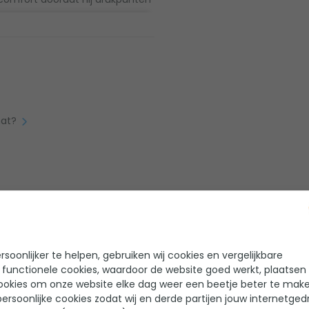
 De vulling bestaat uit foam en
ikte van 10 cm zorgt ervoor dat
ebben dikkere slaapmatten over
at er dus voor dat je elke dag
mat?
 Nomad Teide Premium XW 10.0
volledige vorm aan. Dit
 geniet van een goede nachtrust!
soonlijker te helpen, gebruiken wij cookies en vergelijkbare
 functionele cookies, waardoor de website goed werkt, plaatsen
ukkig wel erg vlug door de
ookies om onze website elke dag weer een beetje beter te make
n bergt hem ook makkelijk op.
ersoonlijke cookies zodat wij en derde partijen jouw internetged