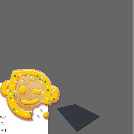
 we
n.
rag