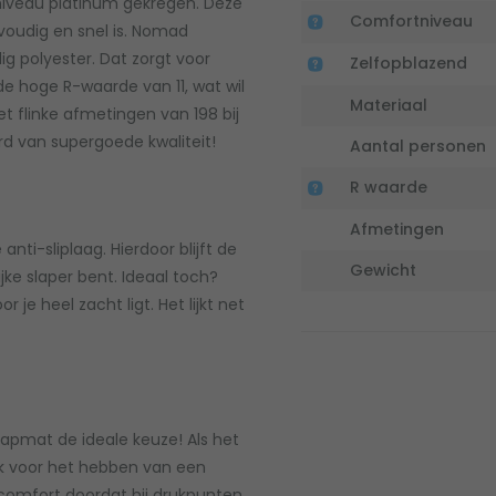
niveau platinum gekregen. Deze
Comfortniveau
oudig en snel is. Nomad
g polyester. Dat zorgt voor
Zelfopblazend
e hoge R-waarde van 11, wat wil
Materiaal
t flinke afmetingen van 198 bij
rd van supergoede kwaliteit!
Aantal personen
R waarde
Afmetingen
ti-sliplaag. Hierdoor blijft de
Gewicht
jke slaper bent. Ideaal toch?
je heel zacht ligt. Het lijkt net
apmat de ideale keuze! Als het
jk voor het hebben van een
 comfort doordat hij drukpunten