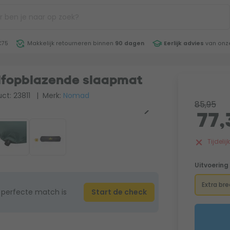
€75
Makkelijk retourneren binnen
90 dagen
Eerlijk advies
van onze
lfopblazende slaapmat
ct: 23811
| Merk:
Nomad
85,95
77,
Tijdeli
Uitvoering
Extra br
 perfecte match is
Start de check