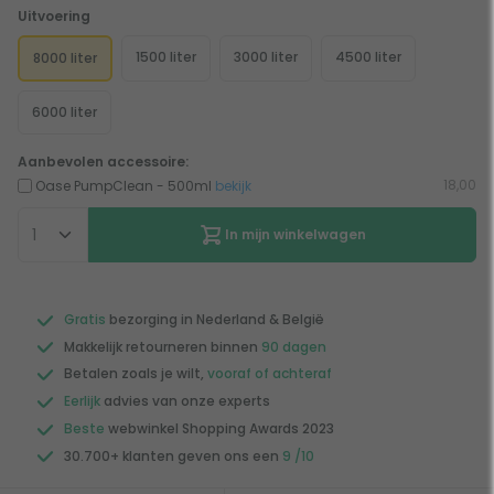
Uitvoering
1500 liter
3000 liter
4500 liter
8000 liter
6000 liter
Aanbevolen accessoire:
18,00
Oase PumpClean - 500ml
bekijk
In mijn winkelwagen
Gratis
bezorging in Nederland & België
Makkelijk retourneren binnen
90 dagen
Betalen zoals je wilt,
vooraf of achteraf
Eerlijk
advies van onze experts
Beste
webwinkel Shopping Awards 2023
30.700+ klanten geven ons een
9 /10