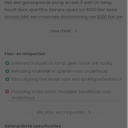
Met een geïntegreerde pomp en een 11 watt UV-lamp,
houdt deze vijverfilter kleinere vijvers tot 8000 liter lekker
schoon. Met een maximale doorstroming van 5200 liter per
uur en een maximale opvoerhoogte van 4,8 meter, biedt
Lees meer
deze filter alles wat je nodig hebt voor een heldere en
gezonde vijveromgeving.
Plus- en minpunten
UV-lamp tegen schadelijke bacteriën
Geleverd inclusief UV lamp, geen losse unit nodig
De UV-lamp van 11 watt is een belangrijk onderdeel van dit
Behuizing makkelijk te openen voor onderhoud
systeem. De UV lamp bestrijdt namelijk schadelijke
Extra uitgang met kraan voor een spuitfiguur/waterval
bacteriën en algen. Hierdoor blijft je vijver niet alleen helder,
maar ook gezond voor vissen en andere waterdieren.
Plaatsing onder water; moeilijker bereikbaar voor
onderhoud
Gemakkelijk te openen behuizing
Beperkte capaciteit, alleen voor kleine vijvers
Alle plus- en minpunten
De AquaForte GFU-5800 UV-C vijverfilter plaats je in de
vijver. Door een maximale opvoerhoogte van 4,8 meter
Belangrijkste specificaties