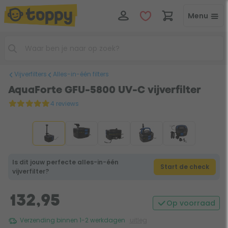
Menu
Vijverfilters
Alles-in-één filters
AquaForte GFU-5800 UV-C vijverfilter
4 reviews
Is dit jouw perfecte alles-in-één
Start de check
vijverfilter?
132,95
Op voorraad
Verzending binnen 1-2 werkdagen
uitleg