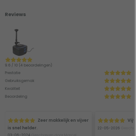
Reviews
9.6 / 10 (4 beoordelingen)
Prestatie
Gebruiksgemak
Kwaliteit
Beoordeling
Zeer makkelijk en vijver
Vij
is snel helder.
22-05-2026
Geschre
03-06-2024
Geschreven door Marcel