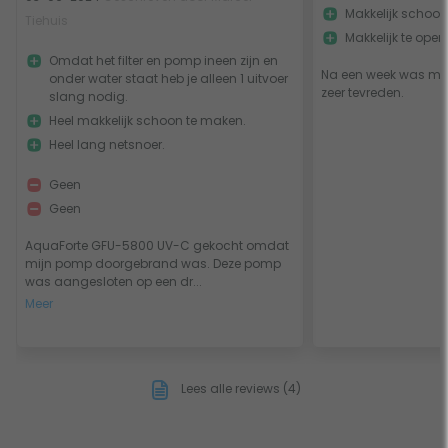
Makkelijk schoo
Tiehuis
Makkelijk te ope
Omdat het filter en pomp ineen zijn en
Na een week was mijn 
onder water staat heb je alleen 1 uitvoer
zeer tevreden.
slang nodig.
Heel makkelijk schoon te maken.
Heel lang netsnoer.
Geen
Geen
AquaForte GFU-5800 UV-C gekocht omdat
mijn pomp doorgebrand was. Deze pomp
was aangesloten op een dr...
Meer
Lees alle reviews (4)