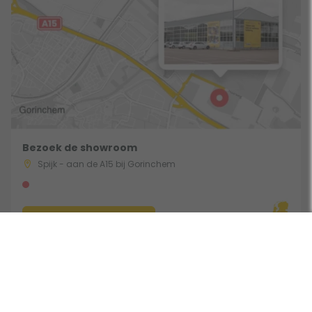
Bezoek de showroom
Spijk - aan de A15 bij Gorinchem
Route & Openingstijden