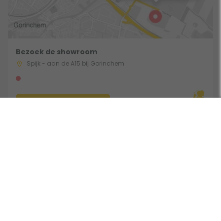
Bezoek de showroom
Spijk - aan de A15 bij Gorinchem
Route & Openingstijden
Gebruik een filter
Volg ons:
Beoordeeld door klanten met een 9,0 uit 30753 beoordelingen •