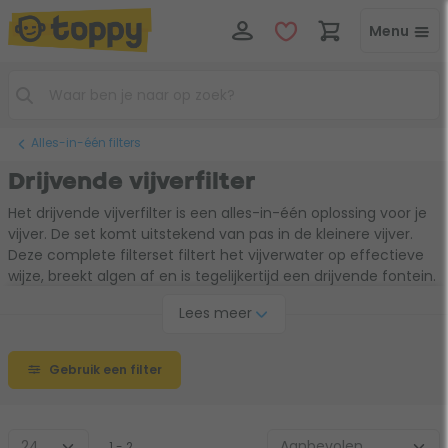
Menu
Alles-in-één filters
Drijvende vijverfilter
Het drijvende vijverfilter is een alles-in-één oplossing voor je
vijver. De set komt uitstekend van pas in de kleinere vijver.
Deze complete filterset filtert het vijverwater op effectieve
wijze, breekt algen af en is tegelijkertijd een drijvende fontein.
Leuk voor net wat meer uitstraling van je vijver. Slechts een
Lees meer
stroomkabel is nodig om dit filter te laten werken, dus heb je
het zo geïnstalleerd.
Gebruik een filter
1 - 2