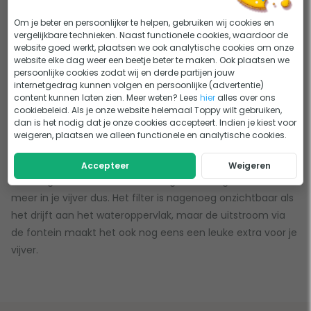
Drijvend vijverfilter voor een complete filtering
Om je beter en persoonlijker te helpen, gebruiken wij cookies en
vergelijkbare technieken. Naast functionele cookies, waardoor de
Het drijvend vijverfilter bevat alles wat je nodig hebt om
website goed werkt, plaatsen we ook analytische cookies om onze
het vijverwater helder te krijgen. Het bevat een
website elke dag weer een beetje beter te maken. Ook plaatsen we
persoonlijke cookies zodat wij en derde partijen jouw
meervoudige filtratie met filterkool en filterschuim waarbij
internetgedrag kunnen volgen en persoonlijke (advertentie)
zowel vuildeeltjes als schadelijke stoffen zoals ammoniak
content kunnen laten zien. Meer weten? Lees
hier
alles over ons
cookiebeleid. Als je onze website helemaal Toppy wilt gebruiken,
en nitriet worden aangepakt. Het water wordt door het
dan is het nodig dat je onze cookies accepteert. Indien je kiest voor
vijver filter gepompt door een ingebouwde vijverpomp.
weigeren, plaatsen we alleen functionele en analytische cookies.
Voordat het water het drijvend vijverfilter verlaat via de
fontein, stroomt het water eerst door een UV-C unit. Deze
Accepteer
Weigeren
unit zorgt voor de afbraak van algen. Geen groen water
meer in je vijver dus. Het filter is nagenoeg onzichtbaar als
het drijft aan het wateroppervlak, maar de uitstroom via
de fontein maakt het ook nog eens een leuke extra voor je
vijver.