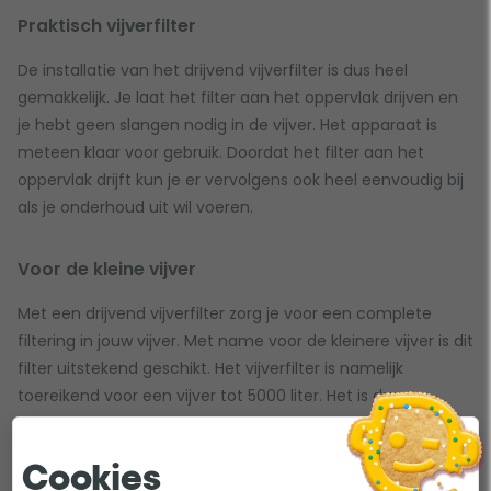
Praktisch vijverfilter
De installatie van het drijvend vijverfilter is dus heel
gemakkelijk. Je laat het filter aan het oppervlak drijven en
je hebt geen slangen nodig in de vijver. Het apparaat is
meteen klaar voor gebruik. Doordat het filter aan het
oppervlak drijft kun je er vervolgens ook heel eenvoudig bij
als je onderhoud uit wil voeren.
Voor de kleine vijver
Met een drijvend vijverfilter zorg je voor een complete
filtering in jouw vijver. Met name voor de kleinere vijver is dit
filter uitstekend geschikt. Het vijverfilter is namelijk
toereikend voor een vijver tot 5000 liter. Het is dus
weggelegd voor een kleine vijver met een lage
visbezetting.
Cookies