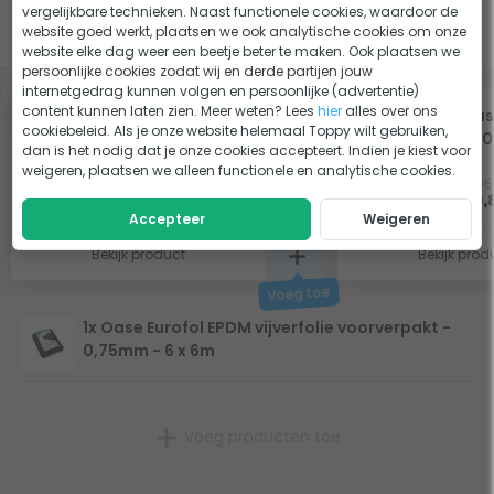
vergelijkbare technieken. Naast functionele cookies, waardoor de
website goed werkt, plaatsen we ook analytische cookies om onze
Slim combineren
website elke dag weer een beetje beter te maken. Ook plaatsen we
persoonlijke cookies zodat wij en derde partijen jouw
internetgedrag kunnen volgen en persoonlijke (advertentie)
-5%
-5%
content kunnen laten zien. Meer weten? Lees
hier
alles over ons
Microbe-lift Clean &
Oase
cookiebeleid. Als je onze website helemaal Toppy wilt gebruiken,
Clear 1L
500
dan is het nodig dat je onze cookies accepteert. Indien je kiest voor
weigeren, plaatsen we alleen functionele en analytische cookies.
24,95
21,95
Op voorraad
23,70
20,
Accepteer
Weigeren
Bekijk product
Bekijk prod
1x Oase Eurofol EPDM vijverfolie voorverpakt -
0,75mm - 6 x 6m
Voeg producten toe