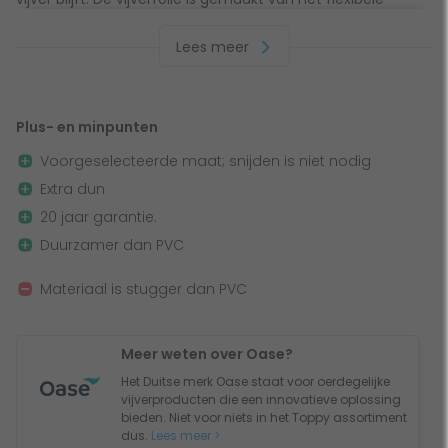
materiaal EPDM en heeft een levensduur van gemiddeld 20
Lees meer
jaar. De Oase Eurofol EPDM vijverfolie heeft een afmeting
van 6 bij 6 meter en een dikte van 0,75 mm. Door de
voorgeselecteerde maat is het niet nodig om te snijden en
dankzij het extra dunne materiaal leg je de vijverfolie
Plus- en minpunten
simpel aan!
Voorgeselecteerde maat; snijden is niet nodig
Extra dun
Werking vijverfolie
20 jaar garantie.
Duurzamer dan PVC
Vijverfolie is als een stevige regenjas voor je vijver. Het
houdt het water binnen en zorgt ervoor dat het water niet
Materiaal is stugger dan PVC
weglekt naar de grond eromheen. Gemaakt van een
buigzaam materiaal genaamd EPDM, gaat deze vijverfolie
ongeveer 20 jaar mee. Het is een handige manier om
Meer weten over Oase?
ervoor te zorgen dat je vijver altijd gevuld blijft en de
Het Duitse merk Oase staat voor oerdegelijke
omgeving beschermd wordt.
vijverproducten die een innovatieve oplossing
bieden. Niet voor niets in het Toppy assortiment
dus.
Lees meer >