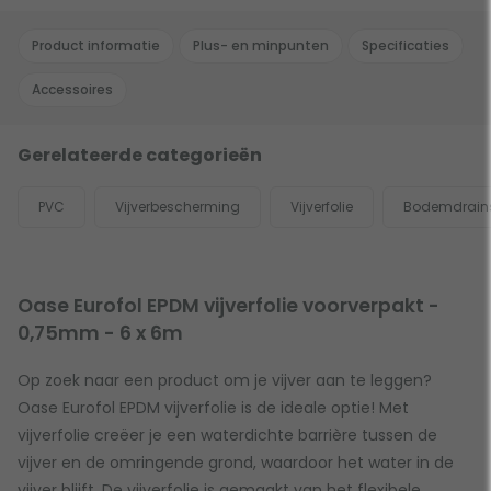
Product informatie
Plus- en minpunten
Specificaties
Accessoires
Gerelateerde categorieën
PVC
Vijverbescherming
Vijverfolie
Bodemdrain
Oase Eurofol EPDM vijverfolie voorverpakt -
0,75mm - 6 x 6m
Op zoek naar een product om je vijver aan te leggen?
Oase Eurofol EPDM vijverfolie is de ideale optie! Met
vijverfolie creëer je een waterdichte barrière tussen de
vijver en de omringende grond, waardoor het water in de
vijver blijft. De vijverfolie is gemaakt van het flexibele