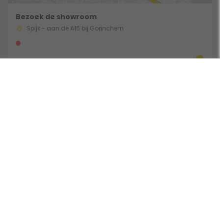
Bezoek de showroom
Spijk - aan de A15 bij Gorinchem
Route & Openingstijden
Volg ons:
Beoordeeld door klanten met een 9,0 uit 30753 beoordelingen •
Onderdeel van Toppy B.V. • Alle prijzen zijn inclusief BTW •
Copyright 2006 - 2026
Cookies
•
Algemene voorwaarden
•
Privacy