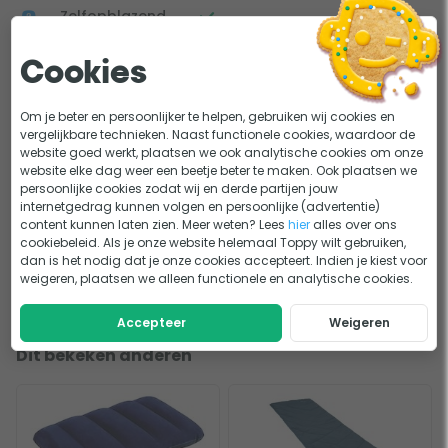
gemaakt van gerecycled polyester en hydrolyse bestendig
Zelfopblazend
materiaal? Daarnaast is de slaapmat CO2-neutraal
Materiaal
Gerecycled polyester
geproduceerd. Een verantwoorde keuze dus! Met de mini-
Cookies
pump pomp je de slaapmat nog wat extra op.. Merk je dat
Aantal personen
1 persoon
de slaapmat toch leegloopt en blijkt hij lek te zijn? Repareer
Om je beter en persoonlijker te helpen, gebruiken wij cookies en
R waarde
8.1
vergelijkbare technieken. Naast functionele cookies, waardoor de
‘m dan gewoon met het meegeleverde reparatiesetje.
website goed werkt, plaatsen we ook analytische cookies om onze
Afmetingen
197 x 65 x 10 cm
website elke dag weer een beetje beter te maken. Ook plaatsen we
persoonlijke cookies zodat wij en derde partijen jouw
Bekijk alle specificaties
Standaard meegeleverd:
Gewicht
2095 gram
internetgedrag kunnen volgen en persoonlijke (advertentie)
content kunnen laten zien. Meer weten? Lees
hier
alles over ons
Mini-pump
Lastig kiezen?
cookiebeleid. Als je onze website helemaal Toppy wilt gebruiken,
dan is het nodig dat je onze cookies accepteert. Indien je kiest voor
Opbergtas
Slaapmatje kopen: Hoe kies je de beste slaapmat?
KEUZEHULP
weigeren, plaatsen we alleen functionele en analytische cookies.
Reparatiesetje
R-waarde slaapmat; wat betekent het?
ADVIES
Handleiding
Accepteer
Weigeren
Dit bekeken anderen