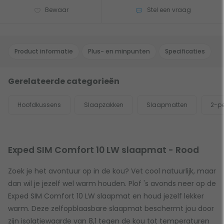
Bewaar
Stel een vraag
Product informatie
Plus- en minpunten
Specificaties
Gerelateerde categorieën
Hoofdkussens
Slaapzakken
Slaapmatten
2-p
Exped SIM Comfort 10 LW slaapmat - Rood
Zoek je het avontuur op in de kou? Vet cool natuurlijk, maar
dan wil je jezelf wel warm houden. Plof 's avonds neer op de
Exped SIM Comfort 10 LW slaapmat en houd jezelf lekker
warm. Deze zelfopblaasbare slaapmat beschermt jou door
zijn isolatiewaarde van 8,1 tegen de kou tot temperaturen