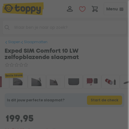
Menu
Slapen
Slaapmatten
Exped SIM Comfort 10 LW
zelfopblazende slaapmat
Beste keuze
Is dit jouw perfecte slaapmat?
Start de check
199,95