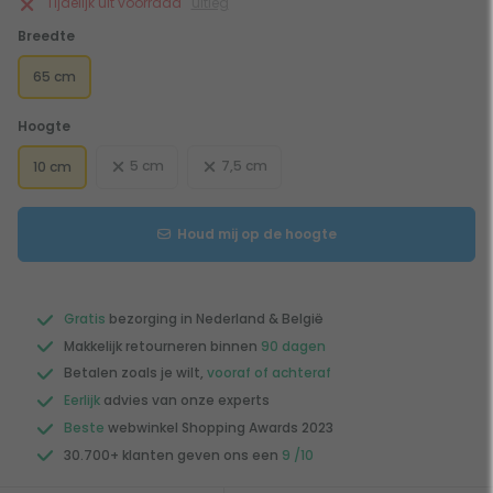
Tijdelijk uit voorraad
uitleg
Breedte
65 cm
Hoogte
5 cm
7,5 cm
10 cm
Houd mij op de hoogte
Gratis
bezorging in Nederland & België
Makkelijk retourneren binnen
90 dagen
Betalen zoals je wilt,
vooraf of achteraf
Eerlijk
advies van onze experts
Beste
webwinkel Shopping Awards 2023
30.700+ klanten geven ons een
9 /10