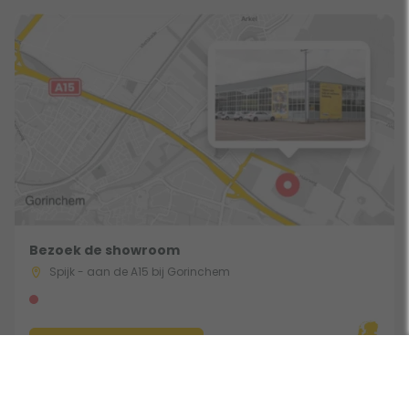
Bezoek de showroom
Spijk - aan de A15 bij Gorinchem
Route & Openingstijden