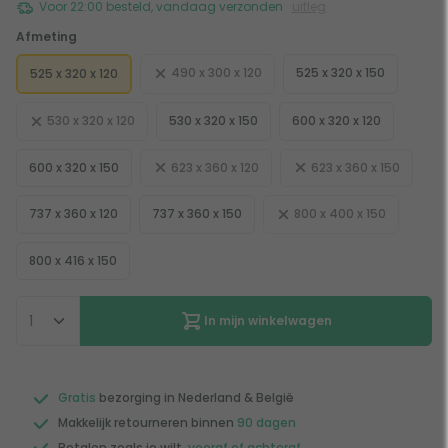
Voor 22:00 besteld, vandaag verzonden
uitleg
Afmeting
490 x 300 x 120
525 x 320 x 150
525 x 320 x 120
530 x 320 x 120
530 x 320 x 150
600 x 320 x 120
600 x 320 x 150
623 x 360 x 120
623 x 360 x 150
737 x 360 x 120
737 x 360 x 150
800 x 400 x 150
800 x 416 x 150
In mijn winkelwagen
Gratis
bezorging in Nederland & België
Makkelijk retourneren binnen
90 dagen
Betalen zoals je wilt,
vooraf of achteraf