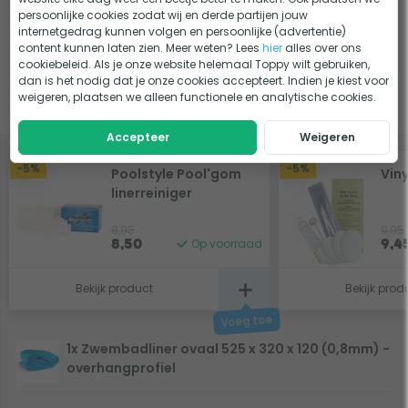
Handleiding en documenten
persoonlijke cookies zodat wij en derde partijen jouw
internetgedrag kunnen volgen en persoonlijke (advertentie)
Handleiding Zwembadliner Engels
content kunnen laten zien. Meer weten? Lees
hier
alles over ons
cookiebeleid. Als je onze website helemaal Toppy wilt gebruiken,
dan is het nodig dat je onze cookies accepteert. Indien je kiest voor
weigeren, plaatsen we alleen functionele en analytische cookies.
Slim combineren
Accepteer
Weigeren
-5%
-5%
Poolstyle Pool'gom
Viny
linerreiniger
8,95
9,95
Op voorraad
8,50
9,4
Bekijk product
Bekijk prod
1x Zwembadliner ovaal 525 x 320 x 120 (0,8mm) -
overhangprofiel