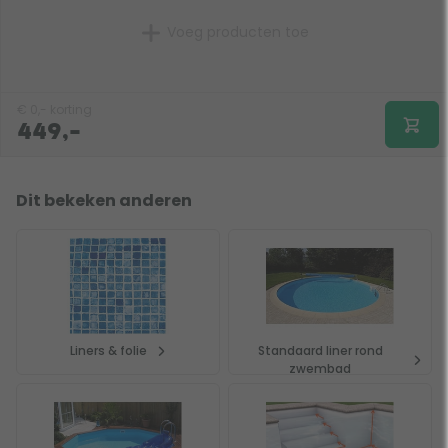
Voeg producten toe
€
0,-
korting
449,-
Dit bekeken anderen
Liners & folie
Standaard liner rond
zwembad