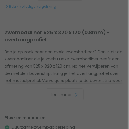
Bekijk volledige vergelijking
Zwembadliner 525 x 320 x 120 (0,8mm) -
overhangprofiel
Ben je op zoek naar een ovale zwembadliner? Dan is dit de
zwembadliner die je zoekt! Deze zwembadliner heeft een
afmeting van 525 x 320 x 120 cm. Na het verwijderen van
de metalen bovenstrip, hang je het overhangprofiel over
het metaalprofiel. Vervolgens plaats je de bovenstrip weer
terug. Super makkelijk: iedereen kan het doen.
Lees meer
Dikte en kleur van de zwembadliner
Wil jij een zwembad kopen, of heb je er al een, en is jouw
Plus- en minpunten
zwembadliner aan vervanging toe? Kies dan voor deze
Duurzame zwembadbekleding