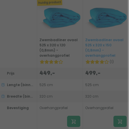
huidig product
Zwembadliner ovaal
Zwembadliner ovaal
525 x 320 x 120
525 x 320 x 150
(0,8mm) -
(0,8mm) -
overhangprofiel
overhangprofiel
(1)
449,-
499,-
Prijs
Lengte (binnenmaat)
525 cm
525 cm
Breedte (binnenmaat)
320 cm
320 cm
Bevestiging
Overhangprofiel
Overhangprofiel