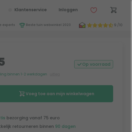
Klantenservice
Inloggen
9 /10
 experts
Beste tuin webwinkel 2023
5
Op voorraad
ing binnen 1-2 werkdagen
uitleg
Voeg toe aan mijn winkelwagen
tis
bezorging vanaf 75 euro
kelijk retourneren binnen
90 dagen