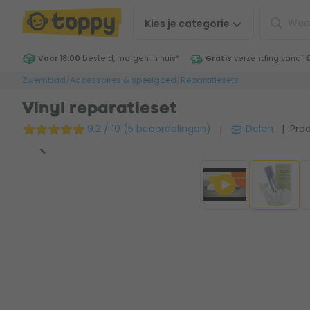
Kies je
categorie
Voor 18:00
besteld, morgen in huis
*
Gratis
verzending vanaf 
Zwembad
/
Accessoires & speelgoed
/
Reparatiesets
Vinyl reparatieset
9.2 / 10 (5 beoordelingen)
|
Delen
| Prod