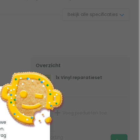
Bekijk alle specificaties
Overzicht
1x Vinyl reparatieset
Voeg producten toe
 we
n.
rag
€
0,-
korting