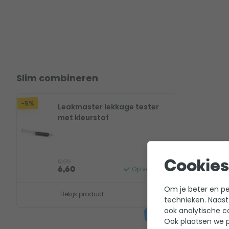
Slim combineren
-5%
Leakmaster lekkage tester
met kleurstof
6,95
Cookies
Op voorraad
6,60
Om je beter en per
Bekijk product
technieken. Naast
ook analytische c
Ook plaatsen we p