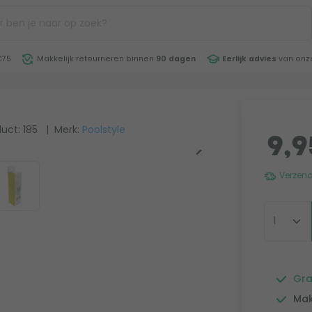
€75
Makkelijk retourneren binnen
90 dagen
Eerlijk advies
van onze
uct: 185
| Merk:
Poolstyle
9,9
Verzend
Gra
Mak