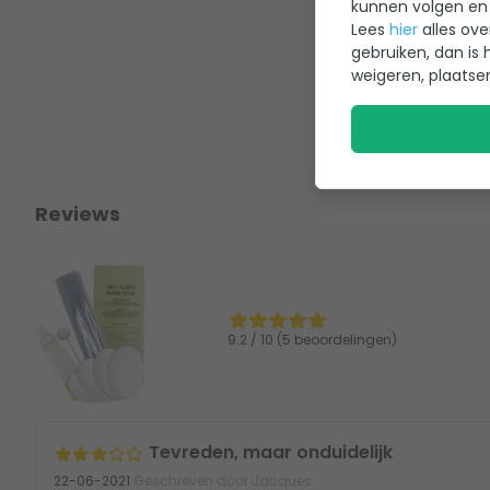
kunnen volgen en 
Lees
hier
alles ove
gebruiken, dan is 
weigeren, plaatse
Reviews
9.2 / 10 (5 beoordelingen)
Tevreden, maar onduidelijk
22-06-2021
Geschreven door Jacques