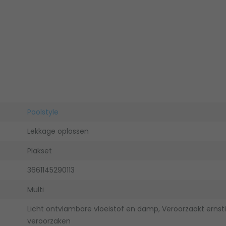
Poolstyle
Lekkage oplossen
Plakset
3661145290113
Multi
Licht ontvlambare vloeistof en damp, Veroorzaakt ernstige
veroorzaken