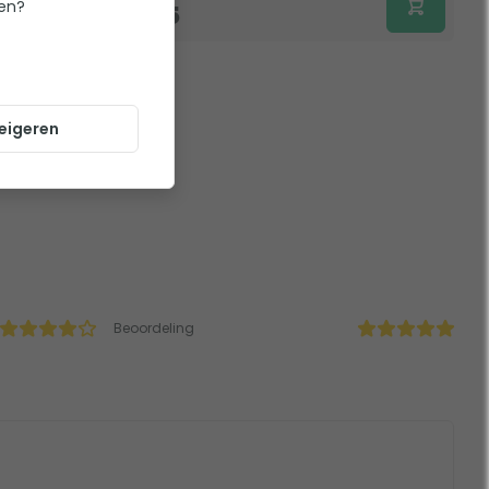
ten?
9,95
eigeren
Beoordeling