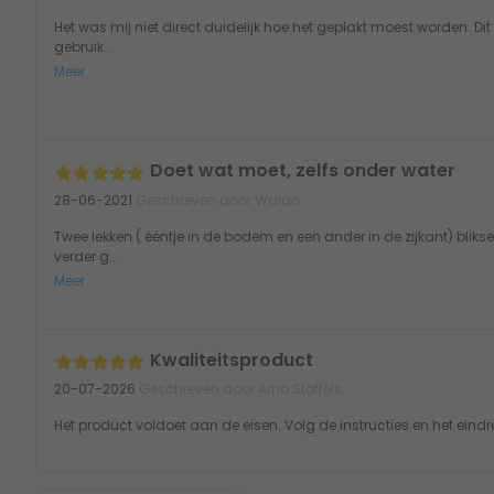
Het was mij niet direct duidelijk hoe het geplakt moest worden. Di
gebruik...
Meer
Doet wat moet, zelfs onder water
28-06-2021
Geschreven door Waldo
Twee lekken ( ééntje in de bodem en een ander in de zijkant) blik
verder g...
Meer
Kwaliteitsproduct
20-07-2026
Geschreven door Arno Stoffels
Het product voldoet aan de eisen. Volg de instructies en het eindre