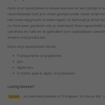
Deze vinyl reparatieset is ideaal wanneer er een gaatje of een 
reparatiesetje stelt je in staat gaatjes onder water te lij
niet meer leeg hoeft te laten lopen. Zo behoudt je al het k
no time weer genieten van je zwembad. Deze reparatiekit i
van liners en folie en te gebruiken voor opblaasbare zwem
andere vinyl producten.
Deze vinyl reparatieset bevat:
Transparante vinyl pleisters
Lijm
Applicator
2 maten peel & apply vinyl pleisters
Lastig kiezen?
Je zwembad plakken in 3 stappen: zo doe je dat
ADVIES