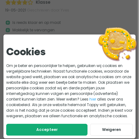
Klasse
19-05-2021
Geschreven door Yves
Is reeds klaar en op maat
Makkelijk te vervangen
Enkel in één kleur te verkrijgen
Je ziet er alles op
Cookies
Naam zegt het al: TOP product.
Om je beter en persoonlijker te helpen, gebruiken wij cookies en
vergelijkbare technieken. Naast functionele cookies, waardoor de
website goed werkt, plaatsen we ook analytische cookies om onze
website elke dag weer een beetje beter te maken. Ook plaatsen we
1
persoonlijke cookies zodat wij en derde partijen jouw
internetgedrag kunnen volgen en persoonlijke (advertentie)
content kunnen laten zien. Meer weten? Lees
hier
alles over ons
cookiebeleid. Als je onze website helemaal Toppy wilt gebruiken,
dan is het nodig dat je onze cookies accepteert. Indien je kiest voor
weigeren, plaatsen we alleen functionele en analytische cookies.
Accepteer
Weigeren