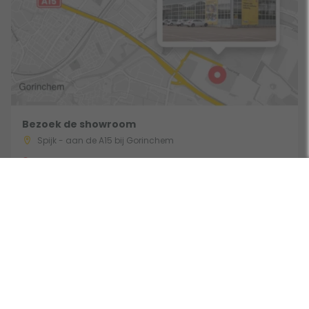
Bezoek de showroom
Spijk - aan de A15 bij Gorinchem
Route & Openingstijden