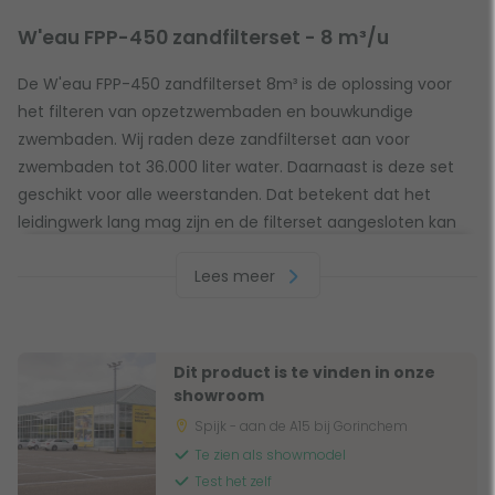
W'eau FPP-450 zandfilterset - 8 m³/u
De W'eau FPP-450 zandfilterset 8m³ is de oplossing voor
het filteren van opzetzwembaden en bouwkundige
zwembaden. Wij raden deze zandfilterset aan voor
zwembaden tot 36.000 liter water. Daarnaast is deze set
geschikt voor alle weerstanden. Dat betekent dat het
leidingwerk lang mag zijn en de filterset aangesloten kan
worden op een stofzuiger. Het ontwerpdebiet van de
Lees meer
W'eau FPP-450 is 8 m³ per uur. Het ontwerpdebiet geeft
aan hoeveel water de set in een uur maximaal rondpompt.
Deze Top Mount zandfilterset is uitgerust met een 6-weg
kraan met alle functies. Die functies leggen we hieronder
Dit product is te vinden in onze
alvast voor je uit. Kortom, de W'eau FPP-450 helpt jou op
showroom
weg naar een prachtig zwembad. Laat de zomer maar
Spijk - aan de A15 bij Gorinchem
komen!
Te zien als showmodel
Test het zelf