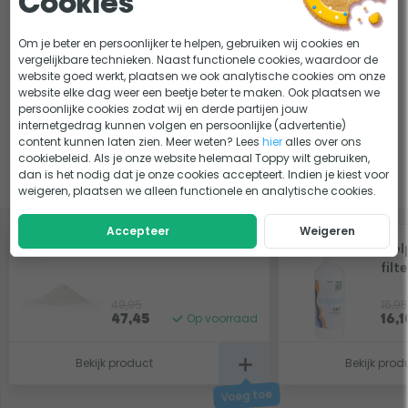
Cookies
Close; je zet alle in- en uitgangen dicht
Ontwerpdebiet
8 m³/u
Lastig kiezen?
Waste; het zwembadwater direct naar het riool
Om je beter en persoonlijker te helpen, gebruiken wij cookies en
vergelijkbare technieken. Naast functionele cookies, waardoor de
afvoeren (wanneer je het waterniveau wilt verlagen)
In 3 stappen een filterpomp of zandfilterpomp voor
KEUZEHULP
website goed werkt, plaatsen we ook analytische cookies om onze
jouw opzetzwembad kiezen
Circuleren; water alleen rond laten stromen, zonder
website elke dag weer een beetje beter te maken. Ook plaatsen we
persoonlijke cookies zodat wij en derde partijen jouw
Welk soort filtermateriaal voor je zwembad en
dat het door het filter gaat (erg belangrijk bij het
ADVIES
internetgedrag kunnen volgen en persoonlijke (advertentie)
zandfilter?
behandelen van bijvoorbeeld groen zwembadwater)
content kunnen laten zien. Meer weten? Lees
hier
alles over ons
cookiebeleid. Als je onze website helemaal Toppy wilt gebruiken,
dan is het nodig dat je onze cookies accepteert. Indien je kiest voor
Slim combineren
Filtermedium; zand of glas
weigeren, plaatsen we alleen functionele en analytische cookies.
Het filtervat van de W’eau FPP vul je met filterzand of -glas.
Dit wordt niet standaard meegeleverd in deze set.
Accepteer
Weigeren
-5%
-5%
Glasparels fijn - 20 kg
Mel
Filterzand wordt over het algemeen het meest gebruikt
filt
omdat het de goedkoopste optie is en pas na 5 jaar
vervangen hoeft te worden. Filterglas is wat duurder maar
49,95
16,95
Op voorraad
47,45
16,1
wel een stukje effectiever. Daarnaast heb je er minder van
nodig én gaat filterglas zelfs 10 tot 15 jaar mee. Voor welke
Bekijk product
Bekijk prod
van de twee je gaat is helemaal aan jou, je krijgt er hoe dan
ook lekker fris zwemwater voor terug!