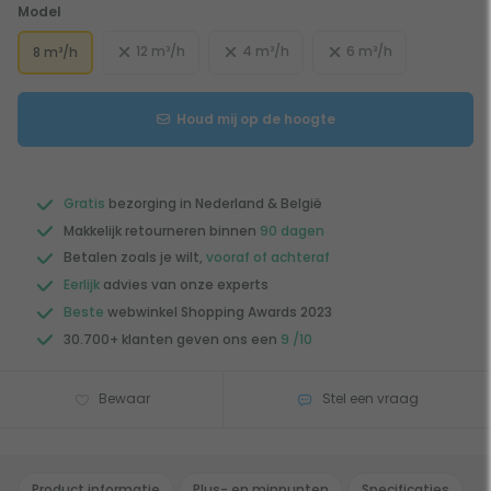
Model
12 m³/h
4 m³/h
6 m³/h
8 m³/h
Houd mij op de hoogte
Gratis
bezorging in Nederland & België
Makkelijk retourneren binnen
90 dagen
Betalen zoals je wilt,
vooraf of achteraf
Eerlijk
advies van onze experts
Beste
webwinkel Shopping Awards 2023
30.700+ klanten geven ons een
9 /10
Bewaar
Stel een vraag
Product informatie
Plus- en minpunten
Specificaties