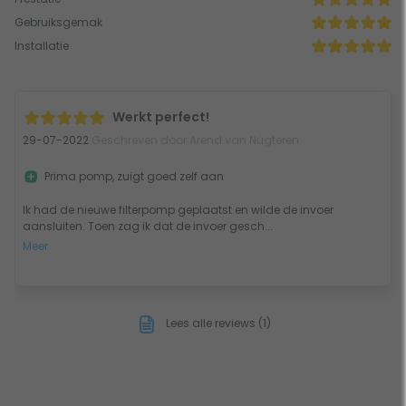
Gebruiksgemak
Installatie
Werkt perfect!
29-07-2022
Geschreven door Arend van Nugteren
Prima pomp, zuigt goed zelf aan
Ik had de nieuwe filterpomp geplaatst en wilde de invoer
aansluiten. Toen zag ik dat de invoer gesch...
Meer
Lees alle reviews (1)