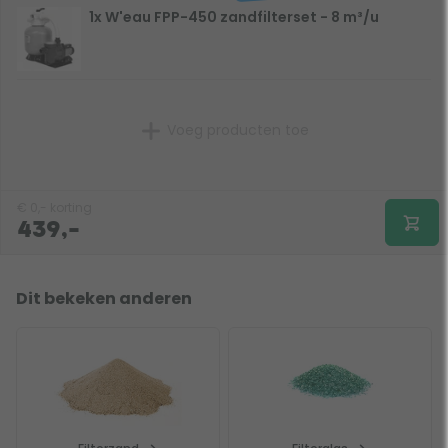
1x W'eau FPP-450 zandfilterset - 8 m³/u
Benodigde hoeveelheid
filterzand
: 45 kg
Benodigde hoeveelheid
filterglas
: 38,3 kg
Voeg producten toe
€
0,-
korting
439,-
Dit bekeken anderen