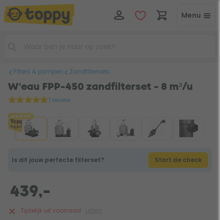
Menu
Filters & pompen
Zandfiltersets
W'eau FPP-450 zandfilterset - 8 m³/u
1 review
Is dit jouw perfecte filterset?
Start de check
439,-
Tijdelijk uit voorraad
uitleg