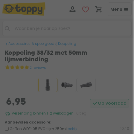
Menu
Accessoires & speelgoed
Koppeling
Koppeling 38/32 met 50mm
lijmverbinding
2 reviews
6,95
Op voorraad
Verzending binnen 1-2 werkdagen
uitleg
Aanbevolen accessoire:
10,40
Griffon WDF-05 PVC-lijm 250ml
bekijk