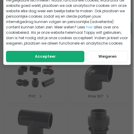
vergelijkbare technieken. Naast functionele cookies, waardoor de
Voeg producten toe
website goed werkt, plaatsen we ook analytische cookies om onze
website elke dag weer een beetje beter te maken. Ook plaatsen we
persoonlijke cookies zodat wij en derde partijen jouw
internetgedrag kunnen volgen en persoonlijke (advertentie)
€
0,-
korting
content kunnen laten zien. Meer weten? Lees
hier
alles over ons
6,95
cookiebeleid. Als je onze website helemaal Toppy wilt gebruiken,
dan is het nodig dat je onze cookies accepteert. Indien je kiest voor
weigeren, plaatsen we alleen functionele en analytische cookies.
Dit bekeken anderen
Accepteer
Weigeren
PVC
Knie 90º