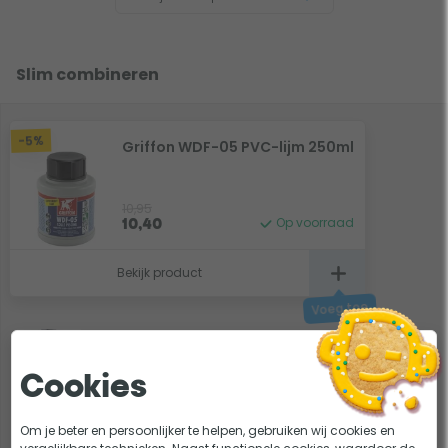
Slim combineren
-5%
Griffon WDF-05 PVC-lijm 250ml
10,95
Op voorraad
10,40
Bekijk product
1x Koppeling 38/32 met 50mm lijmverbinding
Cookies
Om je beter en persoonlijker te helpen, gebruiken wij cookies en