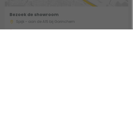
Bezoek de showroom
Spijk - aan de A15 bij Gorinchem
Route & Openingstijden
Volg ons:
Beoordeeld door klanten met een 9,0 uit 30771 beoordelingen •
Onderdeel van Toppy B.V. • Alle prijzen zijn inclusief BTW •
Copyright 2006 - 2026
Cookies
•
Algemene voorwaarden
•
Privacy