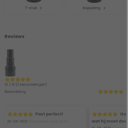
T-stuk
Koppeling
Reviews
10 / 10 (2 beoordelingen)
Beoordeling
Past perfect!
Goe
wat hij moet doe
20-04-2021
Geschreven door Bjorn