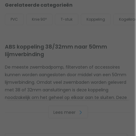
Gerelateerde categorieën
PVC
Knie 90º
T-stuk
Koppeling
Kogelkra
ABS koppeling 38/32mm naar 50mm
lijmverbinding
De meeste zwembadpomp, filtervaten of accessoires
kunnen worden aangesloten door middel van een 50mm
lijmverbinding. Omdat veel zwembaden worden geleverd
met 38 of 32mm aansluitingen is deze koppeling
noodzakelijk om het geheel op elkaar aan te sluiten. Deze
koppeling kun je simpel in een zwembadpomp met een
Lees meer
50mm lijmverbindingen lijmen waarna je een slang van 38
of 32 mm hierop kunt aansluiten. Vergeet de PVC lijm niet!