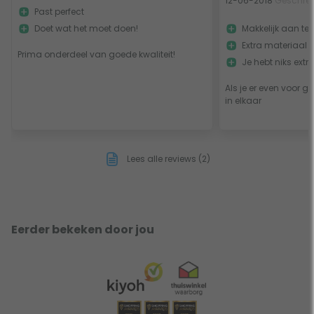
12-06-2018
Geschrev
Past perfect
Doet wat het moet doen!
Makkelijk aan te 
Extra materiaal b
Prima onderdeel van goede kwaliteit!
Je hebt niks extr
Als je er even voor ga
in elkaar
Lees alle reviews (2)
Eerder bekeken door jou