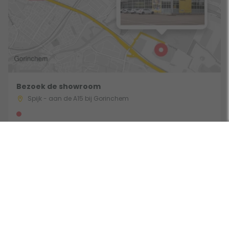
Bezoek de showroom
Spijk - aan de A15 bij Gorinchem
Route & Openingstijden