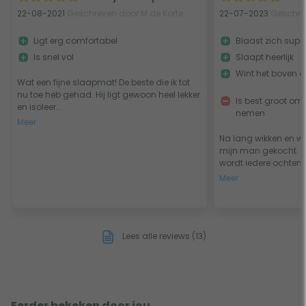
22-08-2021
Geschreven door M de Korte
22-07-2023
Geschre
Ligt erg comfortabel
Blaast zich supe
Is snel vol
Slaapt heerlijk
Wint het boven a
Wat een fijne slaapmat! De beste die ik tot
nu toe heb gehad. Hij ligt gewoon heel lekker
Is best groot om 
en isoleer...
nemen
Meer
Na lang wikken en w
mijn man gekocht. Hij
wordt iedere ochtend.
Meer
Lees alle reviews (13)
Eerder bekeken door jou