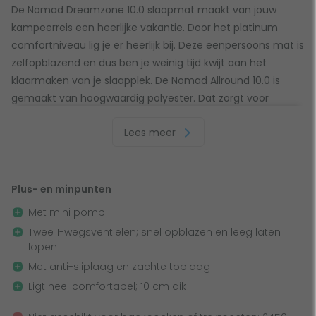
De Nomad Dreamzone 10.0 slaapmat maakt van jouw
kampeerreis een heerlijke vakantie. Door het platinum
comfortniveau lig je er heerlijk bij. Deze eenpersoons mat is
zelfopblazend en dus ben je weinig tijd kwijt aan het
klaarmaken van je slaapplek. De Nomad Allround 10.0 is
gemaakt van hoogwaardig polyester. Dat zorgt voor
duurzaamheid en goede isolatie. Dat is ook te danken aan
Lees meer
de hoge R-waarde van 5.0 of meer, wat wil zeggen dat
deze slaapmat geschikt is voor extreme kou. De royale
afmetingen van 198 x 68 x 10 cm bieden extra breedte voor
een luxueuze slaapervaring, terwijl het gewicht van 2450
Plus- en minpunten
gram de mat nog steeds goed draagbaar maakt. Perfect
Met mini pomp
voor de fanatieke kampeerder onder ons!
Twee 1-wegsventielen; snel opblazen en leeg laten
lopen
Waterafstotend materiaal &
Met anti-sliplaag en zachte toplaag
comforttemperaturen
Ligt heel comfortabel; 10 cm dik
Het waterafstotende materiaal van deze slaapmat is niet