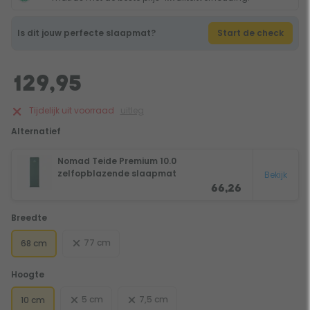
Is dit jouw perfecte slaapmat?
Start de check
129,95
Tijdelijk uit voorraad
uitleg
Alternatief
Nomad Teide Premium 10.0
zelfopblazende slaapmat
Bekijk
66,26
Breedte
77 cm
68 cm
Hoogte
5 cm
7,5 cm
10 cm