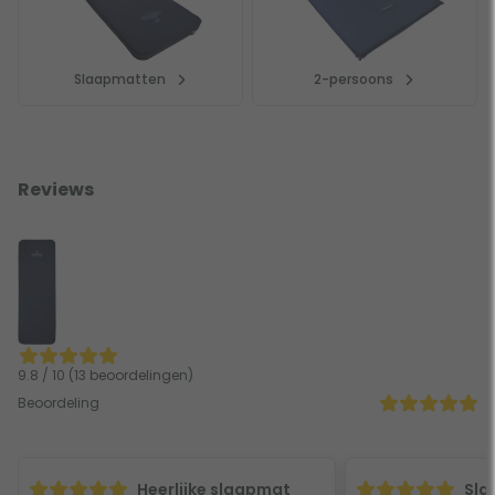
Slaapmatten
2-persoons
Reviews
9.8 / 10 (13 beoordelingen)
Beoordeling
Heerlijke slaapmat
Sla