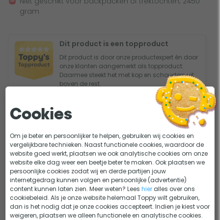
Niet geschikt voor backpacken of trektochten; 2450
alleen praktisch, maar ook duurzaam en makkelijk schoon
gram
te maken. Hierdoor gaat hij jarenlang mee en is de Nomad
slaapmat bestemd tegen alle weersomstandigheden
tijdens jouw vakantie. Ben je een koukleum? Geen zorgen!
Dit product is een topproduct
De slaapmat heeft een geïntegreerde isolatielaag die
Dit product is door onze productexpert én door
onze klanten aangemerkt als topproduct.
warmte vasthoudt en koude lucht blokkeert.
Daarmee steekt het met kop en schouders uit
boven de rest.
Met extra mini pomp
Cookies
Zelfopblaasbare slaapmatten klinken zelfstandig, maar
Belangrijkste specificaties
stiekem zijn ze dat niet helemaal. De zelfopblaasbare
Om je beter en persoonlijker te helpen, gebruiken wij cookies en
Dreamzone slaapmatten blazen zichzelf namelijk tot
Comfortniveau
Platinum
vergelijkbare technieken. Naast functionele cookies, waardoor de
ongeveer 90% op. De overige 10%, voor een lekkere stevige
website goed werkt, plaatsen we ook analytische cookies om onze
Zelfopblazend
website elke dag weer een beetje beter te maken. Ook plaatsen we
slaapmat, voeg je heel simpel toe met behulp van de mini
persoonlijke cookies zodat wij en derde partijen jouw
pomp. Zo lig je altijd lekker!
Materiaal
Polyester
internetgedrag kunnen volgen en persoonlijke (advertentie)
content kunnen laten zien. Meer weten? Lees
hier
alles over ons
Aantal personen
1 persoon
cookiebeleid. Als je onze website helemaal Toppy wilt gebruiken,
Makkelijk in gebruik door opbergtas
dan is het nodig dat je onze cookies accepteert. Indien je kiest voor
R waarde
11.0
weigeren, plaatsen we alleen functionele en analytische cookies.