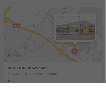
Bezoek de showroom
Spijk - aan de A15 bij Gorinchem
Gebruik een filter
Route & Openingstijden