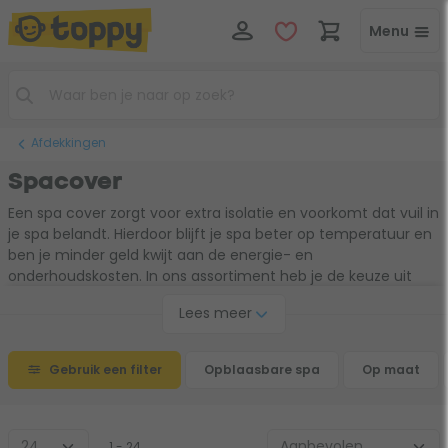
Menu
Afdekkingen
Spacover
Een spa cover zorgt voor extra isolatie en voorkomt dat vuil in
je spa belandt. Hierdoor blijft je spa beter op temperatuur en
ben je minder geld kwijt aan de energie- en
onderhoudskosten. In ons assortiment heb je de keuze uit
maatwerk covers in verschillende afmetingen en kleuren. Zo
Lees meer
vind je altijd een model dat past bij jouw spa en achtertuin.
De spa deksels staan bekend om hun veiligheid,
hoogwaardige afwerking en duurzame materiaal.
Gebruik een filter
Opblaasbare spa
Op maat
1 - 24