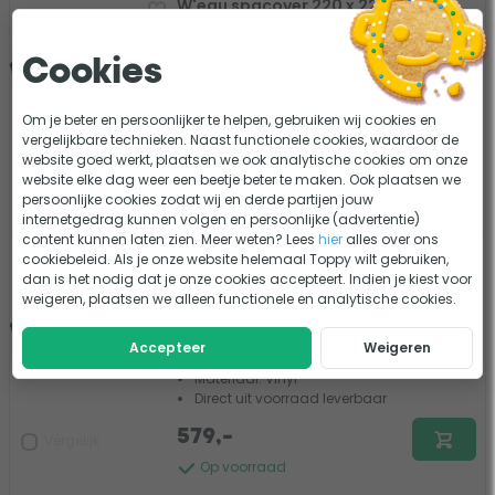
W'eau spacover 220 x 220 cm -
Zwart - Radius 18 cm
0 beoordelingen
Cookies
Vorm: Vierkant
Materiaal: Vinyl
Om je beter en persoonlijker te helpen, gebruiken wij cookies en
Direct uit voorraad leverbaar
vergelijkbare technieken. Naast functionele cookies, waardoor de
website goed werkt, plaatsen we ook analytische cookies om onze
539,-
website elke dag weer een beetje beter te maken. Ook plaatsen we
Vergelijk
persoonlijke cookies zodat wij en derde partijen jouw
Op voorraad
internetgedrag kunnen volgen en persoonlijke (advertentie)
content kunnen laten zien. Meer weten? Lees
hier
alles over ons
cookiebeleid. Als je onze website helemaal Toppy wilt gebruiken,
W'eau spacover 230 x 230 cm - Bruin
dan is het nodig dat je onze cookies accepteert. Indien je kiest voor
- Radius 18 cm
weigeren, plaatsen we alleen functionele en analytische cookies.
0 beoordelingen
Accepteer
Weigeren
Vorm: Vierkant
Materiaal: Vinyl
Direct uit voorraad leverbaar
579,-
Vergelijk
Op voorraad