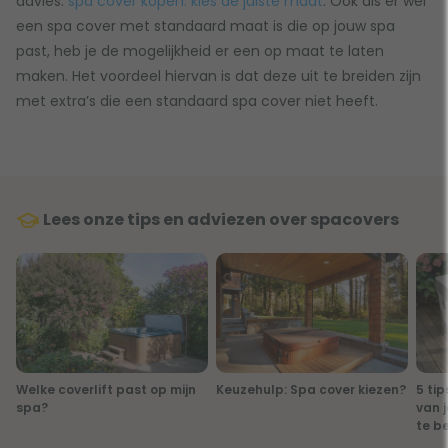
advies:
spa cover kopen: kies de juiste maat
. Ook als er wel
een spa cover met standaard maat is die op jouw spa
past, heb je de mogelijkheid er een op maat te laten
maken. Het voordeel hiervan is dat deze uit te breiden zijn
met extra’s die een standaard spa cover niet heeft.
Lees onze tips en adviezen over spacovers
Welke coverlift past op mijn
Keuzehulp: Spa cover kiezen?
5 ti
spa?
van 
te b