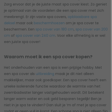
Zorg ervoor dat je de juiste maat spa cover kiest. Zo geniet
je optimaal van de voordelen die een spa cover met zich
meebrengt. Er zijn vaste spa covers,
opblaasbare spa
deksel
maar ook
beschermhoezen
om je spa cover te
beschermen. Een
spa cover van 180 cm
,
spa cover van 200
cm
of
spa cover van 240 cm
. Voor elke afmeting is er wel
een juiste spa cover!
Waarom moet ik een spa cover kopen?
Het onderhouden van een spa is een prijzige hobby. Met
een spa cover als
uitbreiding
maak je dit niet alleen
makkelijker, maar ook goedkoper. Een spa cover heeft een
unieke isolerende functie waardoor de warmte van het
zwembadwater langer vastgehouden wordt. Dit betekent
langer warm water en ook geld besparen tegelijk! Ben je
niet in je spa te vinden? Dan sluit je ‘m af met je spa cover
zodat er geen vuil in komt. Een schone spa is niet alleen fijn