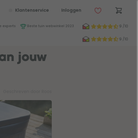
Klantenservice
Inloggen
9 /10
 experts
Beste tuin webwinkel 2023
9 /10
van jouw
Geschreven door Roos