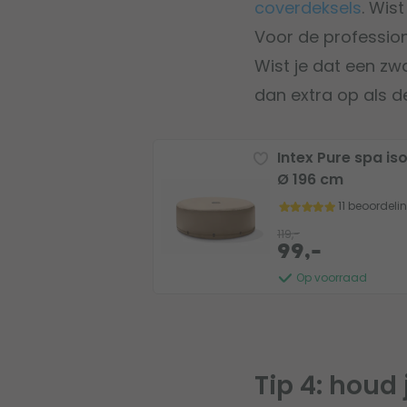
coverdeksels
. Wis
Voor de profession
Wist je dat een zw
dan extra op als d
Intex Pure spa i
Ø 196 cm
11 beoordeli
119,-
99,-
Op voorraad
Tip 4: houd