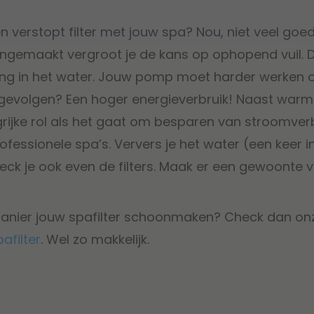
n verstopt filter met jouw spa? Nou, niet veel goe
gemaakt vergroot je de kans op ophopend vuil. Dit
ing in het water. Jouw pomp moet harder werken 
e gevolgen? Een hoger energieverbruik! Naast warmt
grijke rol als het gaat om besparen van stroomverb
fessionele spa’s. Ververs je het water (een keer i
k je ook even de filters. Maak er een gewoonte v
anier jouw spafilter schoonmaken? Check dan onz
afilter
. Wel zo makkelijk.