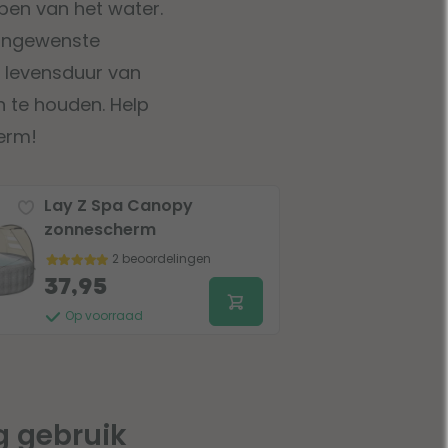
mpen van het water.
 ongewenste
e levensduur van
n te houden. Help
erm!
Lay Z Spa Canopy
zonnescherm
2 beoordelingen
37,95
Op voorraad
ig gebruik