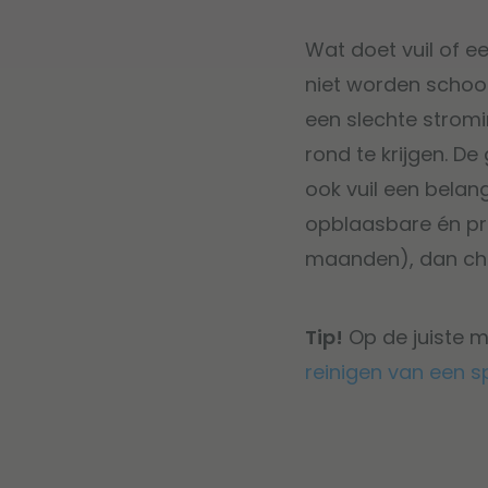
Wat doet vuil of ee
niet worden schoon
een slechte strom
rond te krijgen. D
ook vuil een belan
opblaasbare én pro
maanden), dan chec
Tip!
Op de juiste m
reinigen van een sp