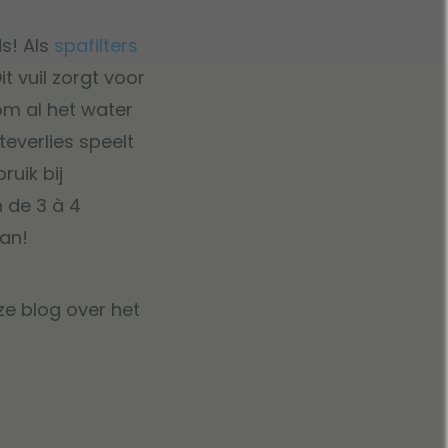
ds! Als
spafilters
 vuil zorgt voor
om al het water
everlies speelt
ruik bij
n de 3 à 4
an!
e blog over het