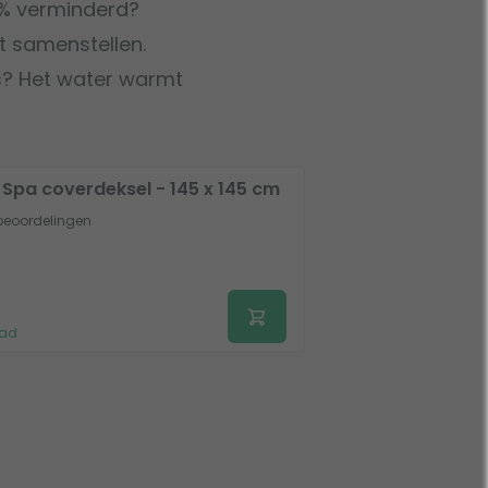
0% verminderd?
 samenstellen.
is? Het water warmt
 Spa coverdeksel - 145 x 145 cm
beoordelingen
aad