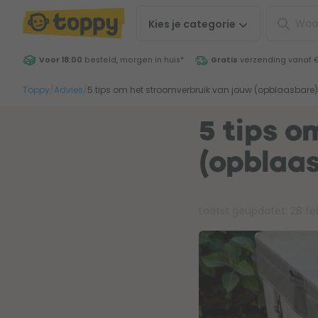
Kies je
categorie
Voor 18:00
besteld, morgen in huis
*
Gratis
verzending vanaf 
Toppy
/
Advies
/
5 tips om het stroomverbruik van jouw (opblaasbare)
5 tips o
(opblaa
Laatst geüpdatet:
28 fe