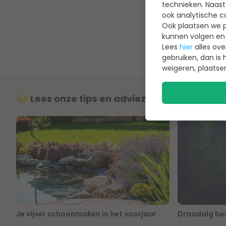
technieken. Naast
algproduct
is
ook analytische c
algproduct is
Ook plaatsen we p
toe. Beide so
kunnen volgen en 
Lees
hier
alles ove
gebruiken, dan is 
weigeren, plaatse
Lees onze tips en adviezen over aquafor
Je vijver schoonmaken in het voorjaar
Draadalg best