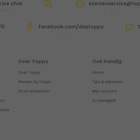
Live chat
klantenservice@top
Direct
(
-
)
70
facebook.com/dastoppy
t
(
-
)
Over Toppy
Ook handig
Over Toppy
Home
Werken bij Toppy
Tips & adviezen
Onze showroom
Mijn account
uct
Zo Geregeld
bsite