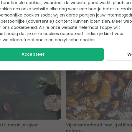
 functionele cookies, waardoor de website goed werkt, plaatsen
. Het doodt de draadalgen en voegt ook nog eens extra minerale
ookies om onze website elke dag weer een beetje beter te make
 Oxypond. Oxypond heeft nagenoeg dezelfde werking, maar voegt 
ersoonlijke cookies zodat wij en derde partijen jouw internetged
orten AquaForte anti-alg zorgen voor een gezondere en mooiere 
persoonlijke (advertentie) content kunnen laten zien. Meer we
r ons cookiebeleid. Als je onze website helemaal Toppy wilt
het nodig dat je onze cookies accepteert. Indien je kiest voor
n we alleen functionele en analytische cookies.
Accepteer
W
te anti-alg
rijden in je vijver
Vijveronderhoud: ben jij al kla
najaar?