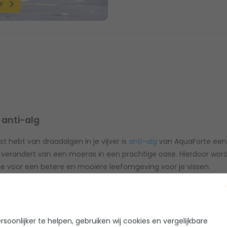
 anti-alg
st hebt van draadalgen in je vijver is
anti-alg
van AquaForte een u
verandert van een moeras in een prachtige oase. Hierdoor worden 
 je voor een betere en mooiere leefomgeving voor je vissen.
ten AquaForte anti-alg zijn er?
iment hebben we 2 verschillende soorten AquaForte anti-alg. T
soonlijker te helpen, gebruiken wij cookies en vergelijkbare