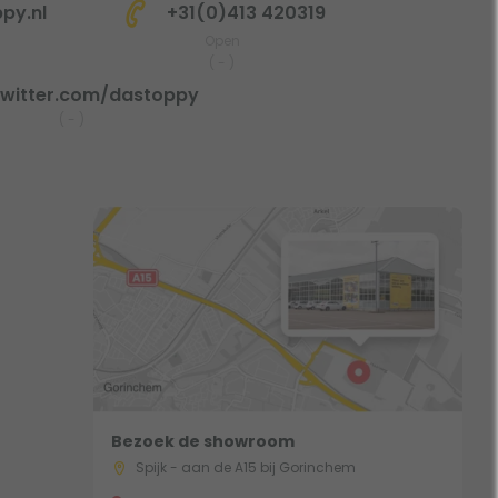
py.nl
+31(0)413 420319
Open
(
-
)
witter.com/dastoppy
(
-
)
Bezoek de showroom
Spijk - aan de A15 bij Gorinchem