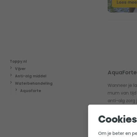
Toppy.nl
Vijver
AquaForte
Anti-alg middel
Waterbehandeling
Wanneer je la
Aquaforte
mum van tijd 
anti-alg zorg
Welke soor
Cookies
In ons assort
Om je beter en per