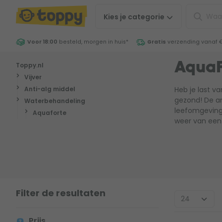
Kies je
categorie
Voor 18:00
besteld, morgen in huis
*
Gratis
verzending vanaf 
Toppy.nl
AquaF
Vijver
Anti-alg middel
Heb je last v
gezond! De ant
Waterbehandeling
leefomgeving h
Aquaforte
weer van een 
Filter de resultaten
Prijs