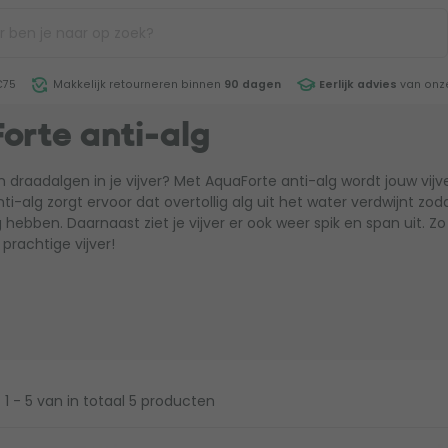
€75
Makkelijk retourneren binnen
90 dagen
Eerlijk advies
van onze
orte anti-alg
an draadalgen in je vijver? Met AquaForte anti-alg wordt jouw vij
i-alg zorgt ervoor dat overtollig alg uit het water verdwijnt zoda
ebben. Daarnaast ziet je vijver er ook weer spik en span uit. Zo g
prachtige vijver!
1 - 5
van in totaal 5 producten