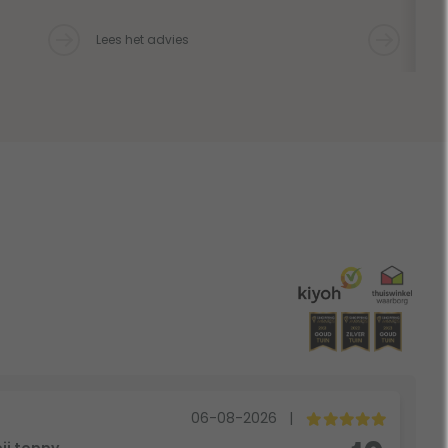
Lees het advies
Lees 
06-08-2026
|
bij toppy.