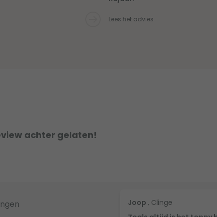
Lees het advies
eview achter gelaten!
Joop
, Clinge
ingen
Zoals altijd is het toppy 