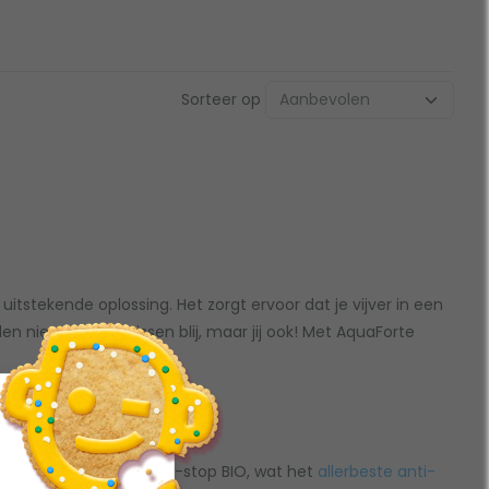
Sorteer op
itstekende oplossing. Het zorgt ervoor dat je vijver in een
niet alleen je vissen blij, maar jij ook! Met AquaForte
en eerste hebben we Alg-stop BIO, wat het
allerbeste anti-