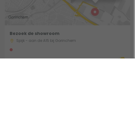
Bezoek de showroom
Spijk - aan de A15 bij Gorinchem
Route & Openingstijden
Volg ons: