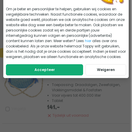
Aquaforte Oxypond - 5 liter
0 beoordelingen
Om je beter en persoonlijker te helpen, gebruiken wij cookies en
vergelijkbare technieken. Naast functionele cookies, waardoor de
Toepassing: Draadalgen
website goed werkt, plaatsen we ook analytische cookies om onze
Inhoud: 5 liter
website elke dag weer een beetje beter te maken. Ook plaatsen we
Poeder
persoonlijke cookies zodat wij en derde partijen jouw
internetgedrag kunnen volgen en persoonlijke (advertentie)
43,95
Vergelijk
content kunnen laten zien. Meer weten? Lees
hier
alles over ons
Tijdelijk uit voorraad
cookiebeleid. Als je onze website helemaal Toppy wilt gebruiken,
dan is het nodig dat je onze cookies accepteert. Indien je kiest voor
weigeren, plaatsen we alleen functionele en analytische cookies.
Pond Log Flocculant/Fosfaat
verwijderaar
Accepteer
Weigeren
4 beoordelingen
Toepassing: Draadalgen, Zweefalgen,
Vlokkingsmiddel & Fosfaten
Voor vijvers tot 400.000 liter
Tablet
141,-
Vergelijk
Tijdelijk uit voorraad