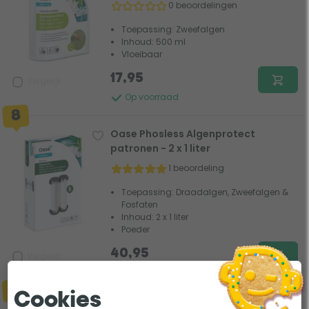
0 beoordelingen
Toepassing: Zweefalgen
Inhoud: 500 ml
Vloeibaar
17,95
Vergelijk
Op voorraad
Oase Phosless Algenprotect
patronen - 2 x 1 liter
1 beoordeling
Toepassing: Draadalgen, Zweefalgen &
Fosfaten
Inhoud: 2 x 1 liter
Poeder
40,95
Vergelijk
Op voorraad
Cookies