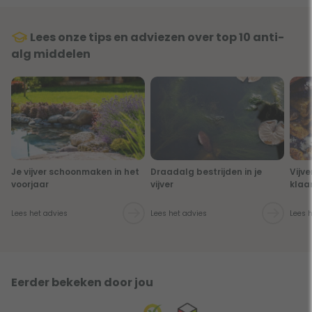
Lees onze tips en adviezen over top 10 anti-
alg middelen
Je vijver schoonmaken in het
Draadalg bestrijden in je
Vijve
voorjaar
vijver
klaa
Lees het advies
Lees het advies
Lees 
Eerder bekeken door jou