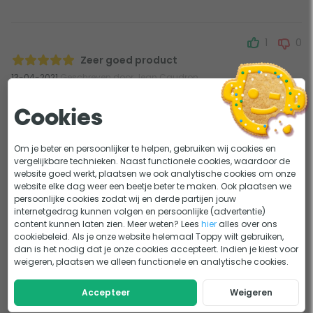
1
0
Zeer goed product
13-04-2021
Geschreven door Jean Caudron
Gemakkelijk te gebruiken
Cookies
Een aanrader
Om je beter en persoonlijker te helpen, gebruiken wij cookies en
vergelijkbare technieken. Naast functionele cookies, waardoor de
website goed werkt, plaatsen we ook analytische cookies om onze
1
0
website elke dag weer een beetje beter te maken. Ook plaatsen we
Duidelijke omschrijving product
persoonlijke cookies zodat wij en derde partijen jouw
internetgedrag kunnen volgen en persoonlijke (advertentie)
12-04-2021
Geschreven door Stephan Arendts
content kunnen laten zien. Meer weten? Lees
hier
alles over ons
cookiebeleid. Als je onze website helemaal Toppy wilt gebruiken,
Snelle levering
dan is het nodig dat je onze cookies accepteert. Indien je kiest voor
Prima product
weigeren, plaatsen we alleen functionele en analytische cookies.
Waar voor je geld.
Accepteer
Weigeren