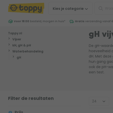
Kies je
categorie
Voor 18:00
besteld, morgen in huis
*
Gratis
verzending vanaf 
Toppy.nl
gH vij
Vijver
kH, gH & pH
De gH-waarde 
hoeveelheid c
Waterbehandeling
dH. Met deze
gH
hun gang gaan
ook de pH-waa
een test.
Filter de resultaten
Prijs