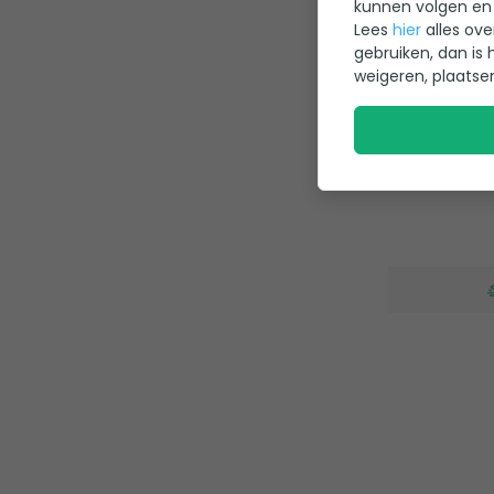
kunnen volgen en 
Lees
hier
alles ove
Toepassi
gebruiken, dan is 
Weerstand
weigeren, plaatse
Stabilisat
Vloeibaa
66,95