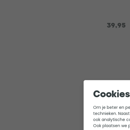
39,95
Cookies
Om je beter en per
Microbe-l
technieken. Naast
ook analytische c
condition
Ook plaatsen we p
0