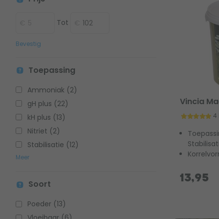
Tot
Bevestig
Toepassing
Ammoniak (2)
Vincia Ma
gH plus (22)
4
kH plus (13)
Nitriet (2)
Toepassin
Stabilisat
Stabilisatie (12)
Korrelvo
Meer
13,95
Soort
Poeder (13)
Vloeibaar (6)