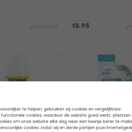
15,95
Op voorraad
soonlijker te helpen, gebruiken wij cookies en vergelijkbare
ift aqua xtreme water
Oase Optipond Watersta
 functionele cookies, waardoor de website goed werkt, plaatsen
ookies om onze website elke dag weer een beetje beter te make
er 4L
- 500ml
ersoonlijke cookies zodat wij en derde partijen jouw internetged
 beoordelingen
1 beoordeling