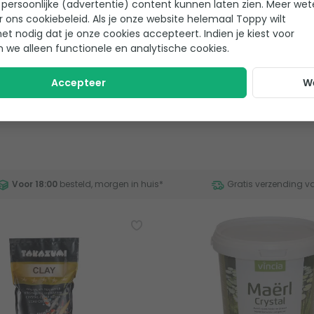
persoonlijke (advertentie) content kunnen laten zien. Meer we
r ons cookiebeleid. Als je onze website helemaal Toppy wilt
ng: Ammoniak, Nitriet,
Toepassing: kH plus, gH plu
het nodig dat je onze cookies accepteert. Indien je kiest voor
, kH plus, gH plus &
Stabilisatie
n we alleen functionele en analytische cookies.
ie
Poeder
r
Accepteer
W
19,95
Op voorraad
Voor 18:00
besteld, morgen in huis
*
Gratis verzending v