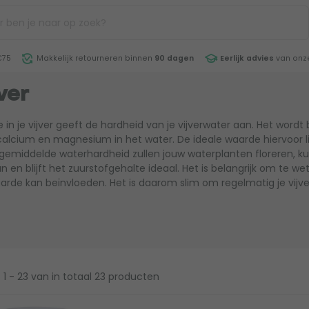
€75
Makkelijk retourneren binnen
90 dagen
Eerlijk advies
van onze
ver
in je vijver geeft de hardheid van je vijverwater aan. Het wordt
alcium en magnesium in het water. De ideale waarde hiervoor li
 gemiddelde waterhardheid zullen jouw waterplanten floreren,
 en blijft het zuurstofgehalte ideaal. Het is belangrijk om te 
rde kan beïnvloeden. Het is daarom slim om regelmatig je vij
1 - 23
van in totaal 23 producten