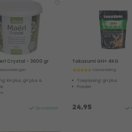
erl Crystal - 3600 gr
Takazumi GH+ 4KG
 beoordelingen
1 beoordeling
g: kH plus, gH plus &
Toepassing: gH plus
ie
Poeder
rm
24,95
Op voorraad