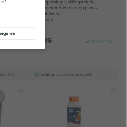
ten?
Toepassing: Vlokkingsmiddel,
Weerstand, kH plus, gH plus &
s &
Stabilisatie
Poeder
eigeren
19,95
Op voorraad
Op voorraad
anaf €75
Eerlijk advies van onze experts