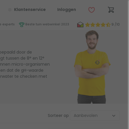
Klantenservice
Inloggen
9 /10
 experts
Beste tuin webwinkel 2023
 bepaald door de
gt tussen de 8° en 12°
 kunnen micro-organismen
weten dat de gH-waarde
verwater te checken met
Sorteer op