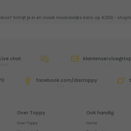
inbox? Schrijf je in en maak maandelijks kans op €250,- shop
Live chat
klantenservice@top
Direct
(
-
)
70
facebook.com/dastoppy
t
(
-
)
Over Toppy
Ook handig
Over Toppy
Home