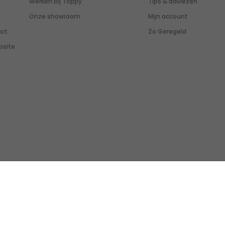
Werken bij Toppy
Tips & adviezen
Onze showroom
Mijn account
uct
Zo Geregeld
bsite