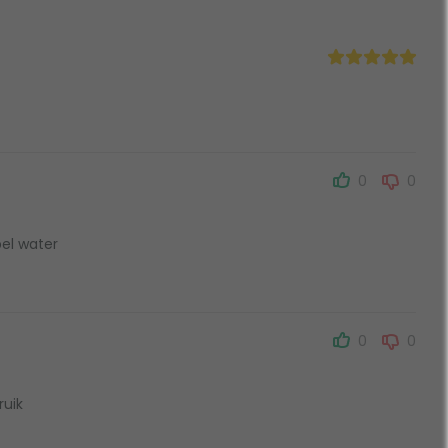
0
0
bel water
0
0
ruik