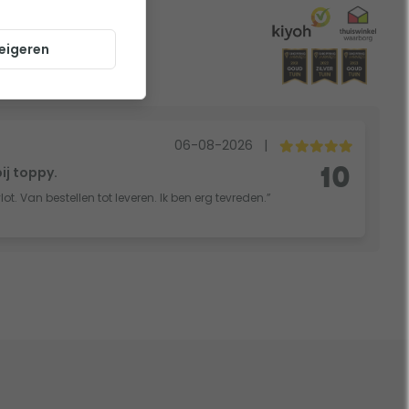
eigeren
06-08-2026
|
bij toppy.
10
vlot. Van bestellen tot leveren. Ik ben erg tevreden.”