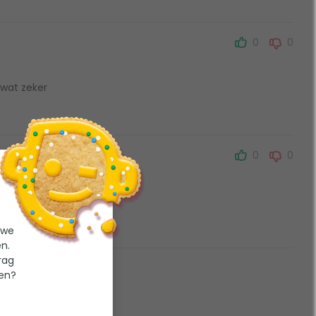
0
0
 wat zeker
0
0
d geleverd
 we
n.
rag
ten?