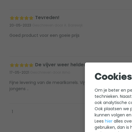
Tevreden!
20-05-2023
Geschreven door A. Barewijk
Goed product voor een goeie prijs
De vijver weer helder en klaar
17-05-2021
Geschreven door Arno
Cookies
Fijne levering van de mearlkorrels. Vijver weer mooi helder..
jongens ..
Om je beter en per
technieken. Naast
ook analytische c
Ook plaatsen we p
1
kunnen volgen en 
Lees
hier
alles ove
gebruiken, dan is 