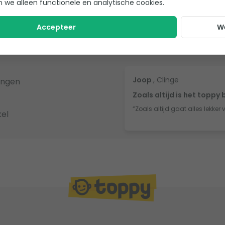
n we alleen functionele en analytische cookies.
eview achter gelaten!
Accepteer
W
Joop
, Clinge
ingen
Zoals altijd is het toppy 
“Zoals altijd gaat alles lekker 
el