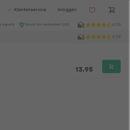
Klantenservice
Inloggen
9 /10
 experts
Beste tuin webwinkel 2023
9 /10
13,95