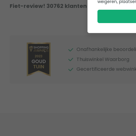
weigeren, plaatse
Fiet-review! 30762 klanten hebben al een r
Onafhankelijke beoordel
Thuiswinkel Waarborg
Gecertificeerde webwink