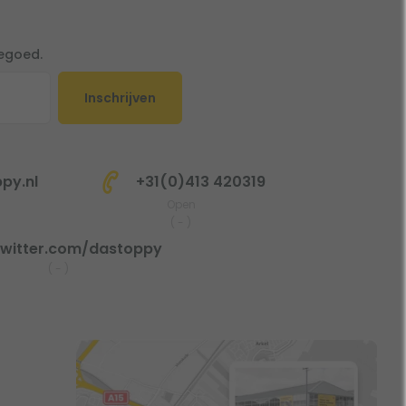
tegoed.
Inschrijven
py.nl
+31(0)413 420319
Open
(
-
)
witter.com/dastoppy
(
-
)