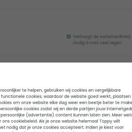
Verhoogt de waterhardheid,
nodig is met veel regen
.trots op Toppy .TOP
Zeer goed product en op tij
zoals op de site staat
soonlijker te helpen, gebruiken wij cookies en vergelijkbare
 functionele cookies, waardoor de website goed werkt, plaatsen
ookies om onze website elke dag weer een beetje beter te make
ersoonlijke cookies zodat wij en derde partijen jouw internetged
persoonlijke (advertentie) content kunnen laten zien. Meer we
r ons cookiebeleid. Als je onze website helemaal Toppy wilt
het nodig dat je onze cookies accepteert. Indien je kiest voor