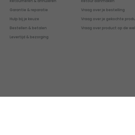
Retourneren & annuleren
Retour aanmaken
Garantie & reparatie
Vraag over je bestelling
Hulp bij je keuze
Vraag over je gekochte prod
Bestellen & betalen
Vraag over product op de we
Levertijd & bezorging