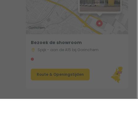
Bezoek de showroom
Spijk - aan de A15 bij Gorinchem
Route & Openingstijden
Volg ons: