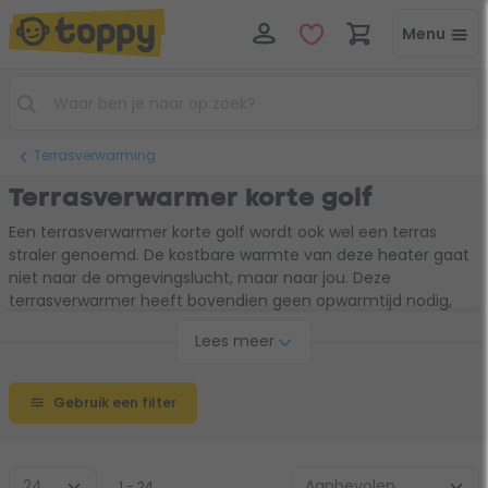
Menu
Terrasverwarming
Terrasverwarmer korte golf
Een terrasverwarmer korte golf wordt ook wel een terras
straler genoemd. De kostbare warmte van deze heater gaat
niet naar de omgevingslucht, maar naar jou. Deze
terrasverwarmer heeft bovendien geen opwarmtijd nodig,
want nadat je hem aansluit, is de warmte meteen voelbaar.
Lees meer
Dat is beter voor het milieu, maar ook voor je portemonnee.
Ga er maar lekker voor zitten, want deze korte golf
terrasverwarmer wordt jouw beste vriend tijdens de koude
Gebruik een filter
dagen.
1 - 24