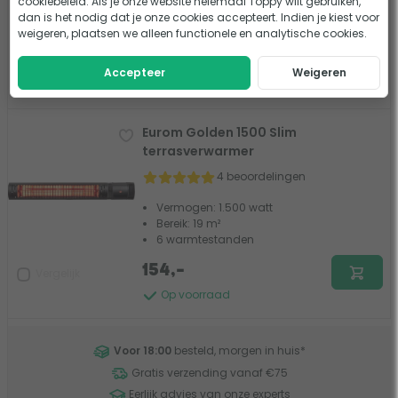
cookiebeleid. Als je onze website helemaal Toppy wilt gebruiken,
Bereik: 20 m²
dan is het nodig dat je onze cookies accepteert. Indien je kiest voor
Geeft geen rode gloed
weigeren, plaatsen we alleen functionele en analytische cookies.
304,-
Vergelijk
Accepteer
Weigeren
Op voorraad
Eurom Golden 1500 Slim
terrasverwarmer
4 beoordelingen
Vermogen: 1.500 watt
Bereik: 19 m²
6 warmtestanden
154,-
Vergelijk
Op voorraad
Voor 18:00
besteld, morgen in huis
*
Gratis verzending vanaf €75
Eerlijk advies van onze experts