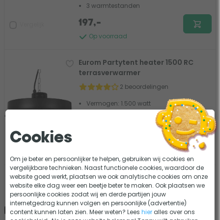
3 warmtestanden
197,-
Vergelijk
Op voorraad
Eurom Partytent heater 1500 RC
terrasverwarmer
2 beoordelingen
Vermogen: 1.500 watt
Bereik: 10 m²
Warmte niet regelbaar
Cookies
58,95
Vergelijk
Op voorraad
Om je beter en persoonlijker te helpen, gebruiken wij cookies en
vergelijkbare technieken. Naast functionele cookies, waardoor de
website goed werkt, plaatsen we ook analytische cookies om onze
Eurom Outdoor Heatpanel 3200RC
website elke dag weer een beetje beter te maken. Ook plaatsen we
terrasverwarmer
persoonlijke cookies zodat wij en derde partijen jouw
0 beoordelingen
internetgedrag kunnen volgen en persoonlijke (advertentie)
content kunnen laten zien. Meer weten? Lees
hier
alles over ons
Vermogen: 3.200 watt