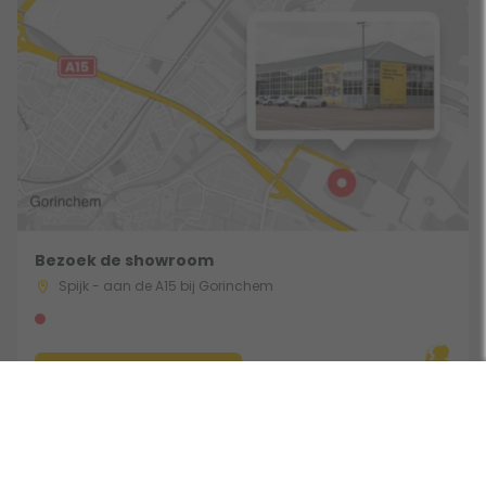
Bezoek de showroom
Spijk - aan de A15 bij Gorinchem
Route & Openingstijden
Gebruik een filter