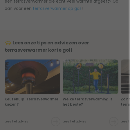
een terrasverwarmer die écht veel warmte afgeeft? Ga
dan voor een
terrasverwarmer op gas
!
Lees onze tips en adviezen over
terrasverwarmer korte golf
Keuzehulp: Terrasverwarmer
Welke terrasverwarming is
Zo h
kiezen?
het beste?
terr
Lees het advies
Lees het advies
Lees 