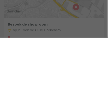
Bezoek de showroom
Spijk - aan de A15 bij Gorinchem
Route & Openingstijden
Volg ons:
Beoordeeld door klanten met een 9,0 uit 30762 beoordelingen •