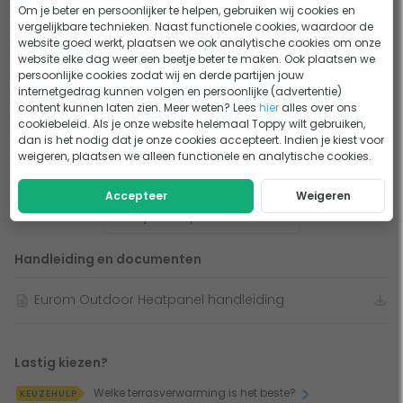
Om je beter en persoonlijker te helpen, gebruiken wij cookies en
Vermogen
3.200 watt
vergelijkbare technieken. Naast functionele cookies, waardoor de
website goed werkt, plaatsen we ook analytische cookies om onze
Max.
20 m²
website elke dag weer een beetje beter te maken. Ook plaatsen we
persoonlijke cookies zodat wij en derde partijen jouw
verwarmingsbereik
internetgedrag kunnen volgen en persoonlijke (advertentie)
content kunnen laten zien. Meer weten? Lees
hier
alles over ons
Hotzone
8 m²
cookiebeleid. Als je onze website helemaal Toppy wilt gebruiken,
dan is het nodig dat je onze cookies accepteert. Indien je kiest voor
Warmteverlies
Hoog
weigeren, plaatsen we alleen functionele en analytische cookies.
door wind
Accepteer
Weigeren
Warmte instelbaar
Bekijk alle specificaties
Plaatsing
Plafond, Wand
Handleiding en documenten
Eurom Outdoor Heatpanel handleiding
Lastig kiezen?
Welke terrasverwarming is het beste?
KEUZEHULP