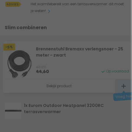
Het warmtebereik van een terrasverwarmer: dit moet
ADVIES
je weten!
Slim combineren
-5%
Brennenstuhl Bremaxx verlengsnoer - 25
meter - zwart
46,95
Op voorraad
44,60
Bekijk product
1x Eurom Outdoor Heatpanel 3200RC
terrasverwarmer