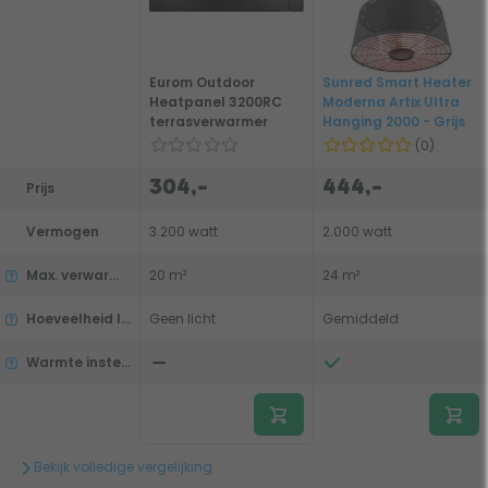
Eurom Outdoor
Sunred Smart Heater
Heatpanel 3200RC
Moderna Artix Ultra
terrasverwarmer
Hanging 2000 - Grijs
(0)
304,-
444,-
Prijs
Vermogen
3.200 watt
2.000 watt
Max. verwarmingsbereik
20 m²
24 m²
Hoeveelheid licht
Geen licht
Gemiddeld
Warmte instelbaar
Bekijk volledige vergelijking