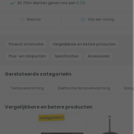
30.700+ klanten geven ons een
9 /10
Bewaar
Stel een vraag
Product informatie
Vergelijkbare en betere producten
Plus- en minpunten
Specificaties
Accessoires
Gerelateerde categorieën
Terrasverwarming
Elektrische terrasverwarming
Hang
Vergelijkbare en betere producten
huidig product