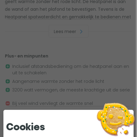
geeft warmte zonder het rode licht. De Heatpanel is aan
de wand of aan het plafond te bevestigen. Tevens is de
Heatpanel spatwaterdicht en gemakkelijk te bedienen met
de afstandsbediening. Aan en uit behoort tot de
Lees meer
mogelijkheden.
Plaatsing van de Heatpanel
Plus- en minpunten
Wij van Toppy adviseren je graag over het plaatsen van
Inclusief afstandsbediening om de heatpanel aan en
deze Heatpanel. De Heatpanel is vooral geschikt in
uit te schakelen
gesloten of half open ruimtes. Bij een open terras zal de
Aangename warmte zonder het rode licht
warmte van de heatpanel sneller verwaaien.
3200 watt vermogen, de meeste krachtige uit de serie
Bij veel wind vervliegt de warmte snel
Warmte niet regelbaar
Alle plus- en minpunten
Cookies
Belangrijkste specificaties