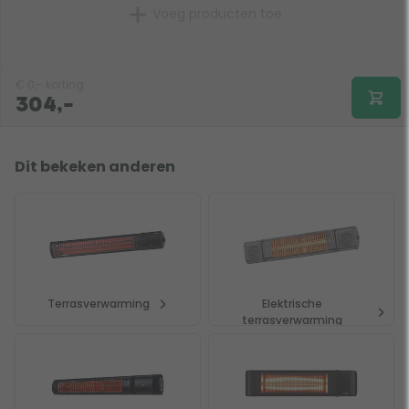
Voeg producten toe
€
0,-
korting
304,-
Dit bekeken anderen
Terrasverwarming
Elektrische
terrasverwarming