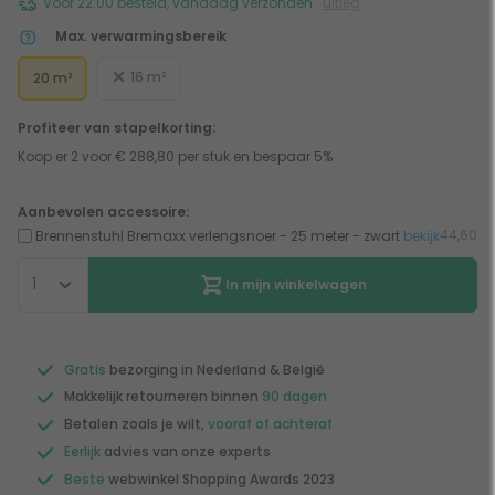
Voor 22:00 besteld, vandaag verzonden
uitleg
Max. verwarmingsbereik
16 m²
20 m²
Profiteer van stapelkorting:
Koop er 2 voor € 288,80 per stuk en bespaar 5%
Aanbevolen accessoire:
44,60
Brennenstuhl Bremaxx verlengsnoer - 25 meter - zwart
bekijk
In mijn winkelwagen
Gratis
bezorging in Nederland & België
Makkelijk retourneren binnen
90 dagen
Betalen zoals je wilt,
vooraf of achteraf
Eerlijk
advies van onze experts
Beste
webwinkel Shopping Awards 2023