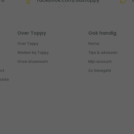
70
facebook.com/dastoppy
t
(
-
)
Over Toppy
Ook handig
Over Toppy
Home
Werken bij Toppy
Tips & adviezen
Onze showroom
Mijn account
uct
Zo Geregeld
bsite