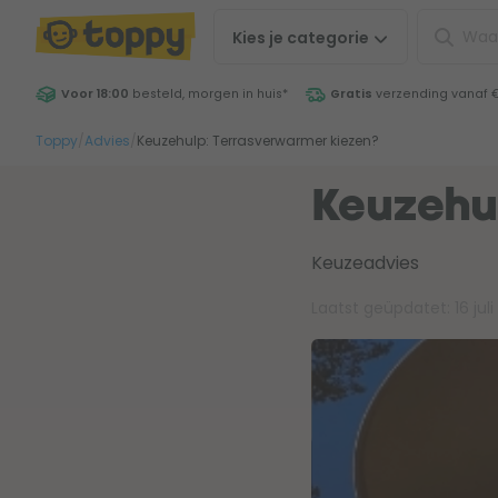
Kies je
categorie
Voor 18:00
besteld, morgen in huis
*
Gratis
verzending vanaf 
Toppy
/
Advies
/
Keuzehulp: Terrasverwarmer kiezen?
Keuzehu
Keuzeadvies
Laatst geüpdatet:
16 jul