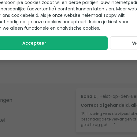
ersoonlijke cookies zodat wij en derde partijen jouw internetged
persoonlijke (advertentie) content kunnen laten zien. Meer we
r ons cookiebeleid. Als je onze website helemaal Toppy wilt
het nodig dat je onze cookies accepteert. Indien je kiest voor
n we alleen functionele en analytische cookies.
Accepteer
W
eview achter gelaten!
Ronald
, Heist-op-den-Be
ingen
Correct afgehandeld, all
“Bij levering was de vijversto
el
beschadigde te vervangen of te
geld terug gek . . . ”