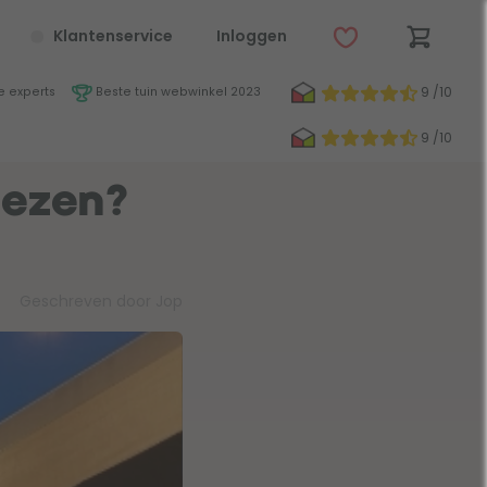
Klantenservice
Inloggen
9 /10
 experts
Beste tuin webwinkel 2023
9 /10
iezen?
Geschreven door Jop