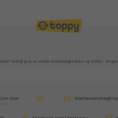
inbox? Schrijf je in en maak maandelijks kans op €250,- shop
Live chat
klantenservice@top
Direct
(
-
)