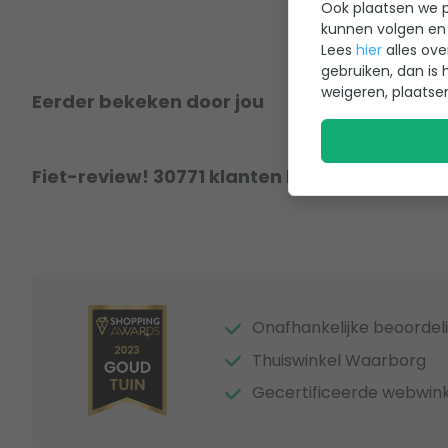
Ook plaatsen we p
kunnen volgen en 
Lees
hier
alles ove
gebruiken, dan is 
weigeren, plaatse
Eerder bekeken door jou
Fiet-review! 30771 klanten hebben al een r
Onafhankelijke beoordel
Thuiswinkel Waarborg
Gecertificeerde webwink