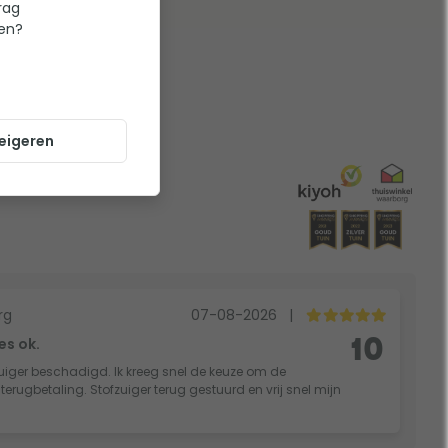
rag
ten?
eigeren
rg
07-08-2026
|
es ok.
10
fzuiger beschadigd. Ik kreeg snel de keuze om de
rugbetaling. Stofzuiger terug gestuurd en vrij snel mijn