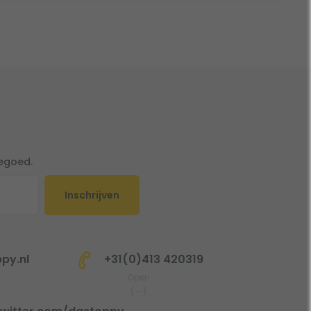
tegoed.
Inschrijven
py.nl
+31(0)413 420319
Open
(
-
)