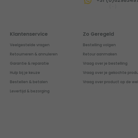
+31 (0)6298349
(
-
)
Klantenservice
Zo Geregeld
Veelgestelde vragen
Bestelling volgen
Retourneren & annuleren
Retour aanmaken
Garantie & reparatie
Vraag over je bestelling
Hulp bij je keuze
Vraag over je gekochte prod
Bestellen & betalen
Vraag over product op de we
Levertijd & bezorging