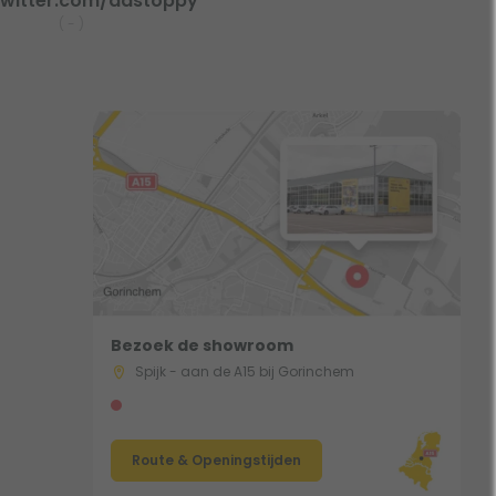
witter.com/dastoppy
(
-
)
Bezoek de showroom
Spijk - aan de A15 bij Gorinchem
Route & Openingstijden