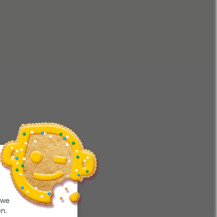
 we
n.