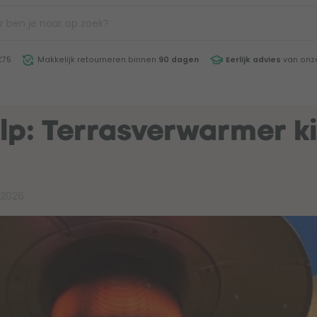
€75
Makkelijk retourneren binnen
90 dagen
Eerlijk advies
van onze
lp: Terrasverwarmer k
i 2026