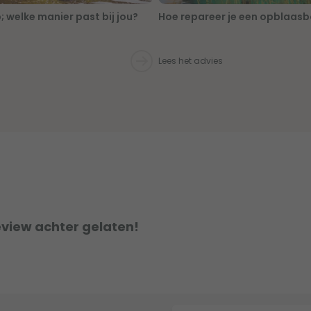
; welke manier past bij jou?
Hoe repareer je een opblaas
Lees het advies
eview achter gelaten!