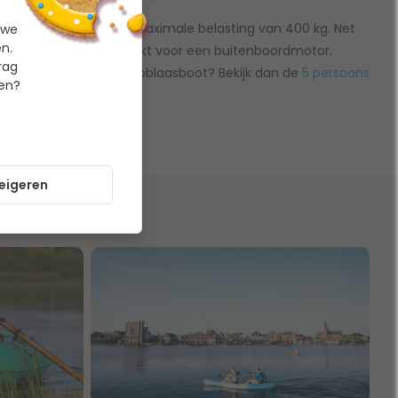
personen en heeft een maximale belasting van 400 kg. Net
 we
n.
teunen en is hij geschikt voor een buitenboordmotor.
rag
oek naar een grotere opblaasboot? Bekijk dan de
5 persoons
ten?
eigeren