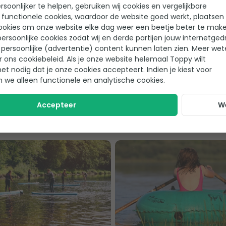
soonlijker te helpen, gebruiken wij cookies en vergelijkbare
gezin een dagje varen? De Intex Seahawk 4 is geschikt voor 4 
 functionele cookies, waardoor de website goed werkt, plaatsen
ookies om onze website elke dag weer een beetje beter te make
gaande varianten, beschikt deze opblaasboot over twee hengels
ersoonlijke cookies zodat wij en derde partijen jouw internetged
den er ook bij dit model twee peddels meegeleverd. Toch op z
persoonlijke (advertentie) content kunnen laten zien. Meer we
n
. Vaar ze!
r ons cookiebeleid. Als je onze website helemaal Toppy wilt
het nodig dat je onze cookies accepteert. Indien je kiest voor
n we alleen functionele en analytische cookies.
Accepteer
W
eahawk