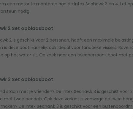
om een motor te monteren aan de Intex Seahawk 3 en 4. Let op:
torsteun nodig.
awk 2 Set opblaasboot
awk 2 is geschikt voor 2 personen, heeft een maximale belastin
 is deze boot namelijk ook ideaal voor fanatieke vissers. Bove
e op het water zit. Op zoek naar een tweepersoons boot met pe
awk 3 Set opblaasboot
and staan met je vrienden? De Intex Seahawk 3 is geschikt voor
d met twee peddels. Ook deze variant is vanwege de twee henge
r maken? De Intex Seahawk 3 is geschikt voor een buitenboordmot
k dan de
opblaasboten met motor
.
awk 4 Set opblaasboot