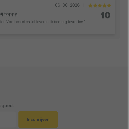
06-08-2026
|
bij toppy.
10
vlot. Van bestellen tot leveren. Ik ben erg tevreden.”
tegoed.
Inschrijven