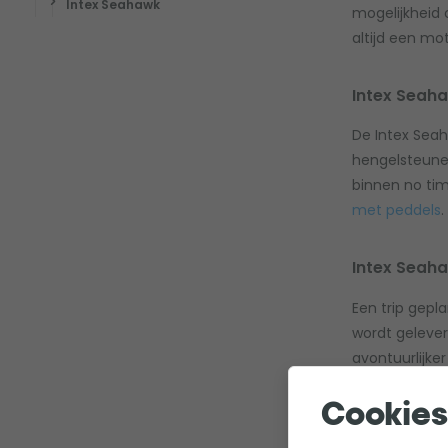
Intex Seahawk
mogelijkheid 
altijd een mo
Intex Seah
De Intex Seah
hengelsteunen
binnen no tim
met peddels
.
Intex Seah
Een trip gepl
wordt gelever
avontuurlijke
motor? Bekij
Cookies
Intex Seah