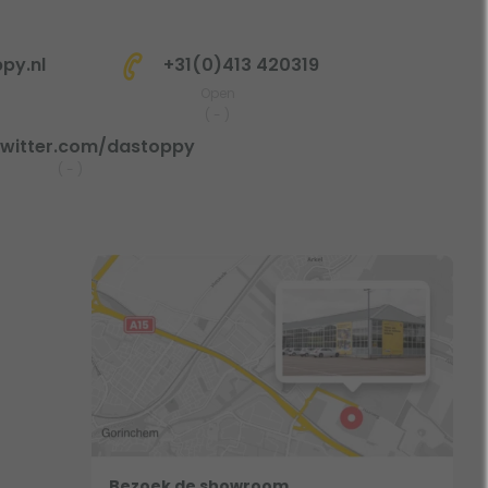
py.nl
+31(0)413 420319
Open
(
-
)
witter.com/dastoppy
(
-
)
Bezoek de showroom