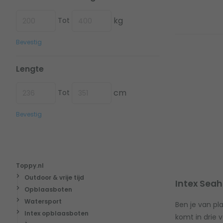
kg
Tot
Bevestig
Lengte
cm
Tot
Bevestig
Toppy.nl
Outdoor & vrije tijd
Intex Sea
Opblaasboten
Watersport
Ben je van pl
Intex opblaasboten
komt in drie 