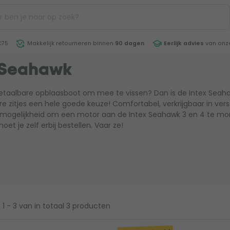
€75
Makkelijk retourneren binnen
90 dagen
Eerlijk advies
van onze
 Seahawk
betaalbare opblaasboot om mee te vissen? Dan is de Intex Sea
e zitjes een hele goede keuze! Comfortabel, verkrijgbaar in ver
 mogelijkheid om een motor aan de Intex Seahawk 3 en 4 te mon
t je zelf erbij bestellen. Vaar ze!
1 - 3
van in totaal 3 producten