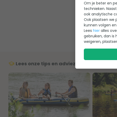
Om je beter en per
Met het hele 
technieken. Naast
ook analytische c
zoals de voor
Ook plaatsen we p
Bovendien wor
kunnen volgen en 
opblaasbote
Lees
hier
alles ove
gebruiken, dan is 
weigeren, plaatse
Lees onze tips en adviezen over intex s