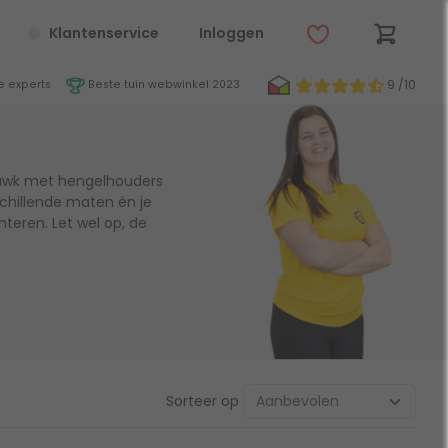
Klantenservice
Inloggen
9 /10
 experts
Beste tuin webwinkel 2023
hawk met hengelhouders
schillende maten én je
teren. Let wel op, de
Sorteer op