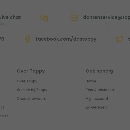
Live chat
klantenservice@top
Direct
(
-
)
70
facebook.com/dastoppy
t
(
-
)
Over Toppy
Ook handig
Over Toppy
Home
Werken bij Toppy
Tips & adviezen
Onze showroom
Mijn account
uct
Zo Geregeld
bsite