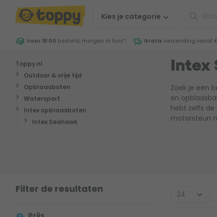
Kies je
categorie
Voor 18:00
besteld, morgen in huis
*
Gratis
verzending vanaf 
Toppy.nl
Intex
Outdoor & vrije tijd
Opblaasboten
Zoek je een 
en opblaasbar
Watersport
hebt zelfs de
Intex opblaasboten
motorsteun moe
Intex Seahawk
Filter de resultaten
Prijs