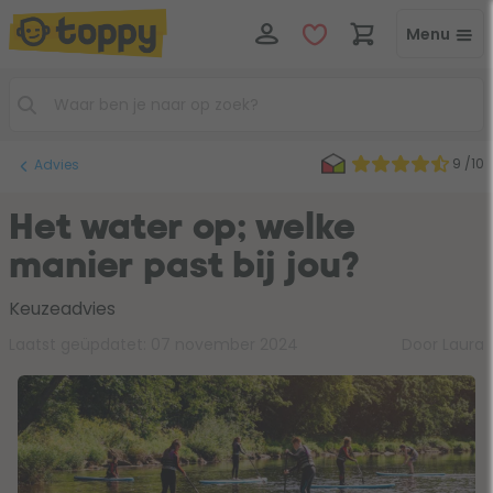
Menu
9 /10
Advies
Het water op; welke
manier past bij jou?
Keuzeadvies
Laatst geüpdatet:
07 november 2024
Door Laura