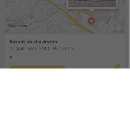
Bezoek de showroom
Spijk - aan de A15 bij Gorinchem
Route & Openingstijden
Volg ons: