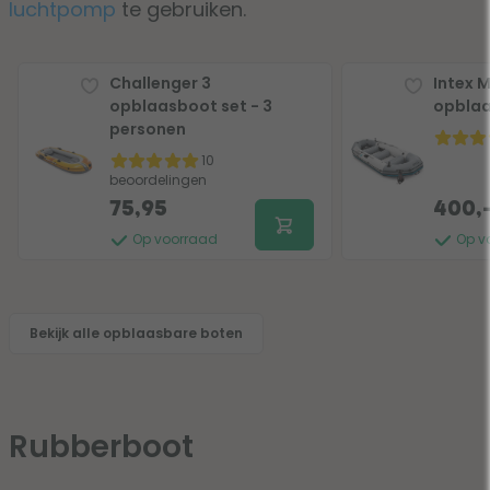
luchtpomp
te gebruiken.
Challenger 3
Intex M
opblaasboot set - 3
opblaa
personen
10
beoordelingen
75,95
400,
Op voorraad
Op v
Bekijk alle opblaasbare boten
Rubberboot