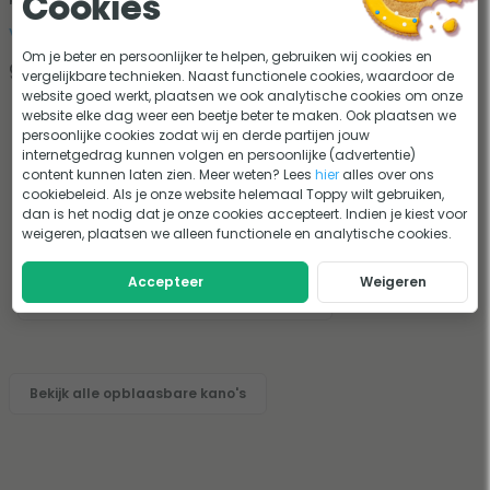
Cookies
voetpomp
of
elektrische luchtpomp
te
Om je beter en persoonlijker te helpen, gebruiken wij cookies en
gebruiken.
vergelijkbare technieken. Naast functionele cookies, waardoor de
website goed werkt, plaatsen we ook analytische cookies om onze
website elke dag weer een beetje beter te maken. Ook plaatsen we
persoonlijke cookies zodat wij en derde partijen jouw
Aqua Marina Tomahawk
internetgedrag kunnen volgen en persoonlijke (advertentie)
Air-C 480 opblaasbare
content kunnen laten zien. Meer weten? Lees
hier
alles over ons
kano - 2-3 personen
cookiebeleid. Als je onze website helemaal Toppy wilt gebruiken,
dan is het nodig dat je onze cookies accepteert. Indien je kiest voor
5 beoordelingen
weigeren, plaatsen we alleen functionele en analytische cookies.
699,-
679,-
Accepteer
Weigeren
Niet meer leverbaar
Bekijk alle opblaasbare kano's