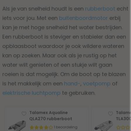
Als je van snelheid houdt is een
rubberboot
echt
iets voor jou. Met een
buitenboordmotor
erbij
kan je met hoge snelheid het water bestrijden.
Een rubberboot is steviger en stabieler dan een
opblaasboot waardoor je ook wildere wateren
kan op zoeken. Maar ook als je rustig op het
water wilt genieten of een stukje wilt gaan
roeien is dat mogelijk. Om de boot op te blazen
is het makkelijk om een
hand-
,
voetpomp
of
elektrische luchtpomp
te gebruiken.
Talamex Aqualine
Talame
QLA270 rubberboot
TLA300
1 beoordeling