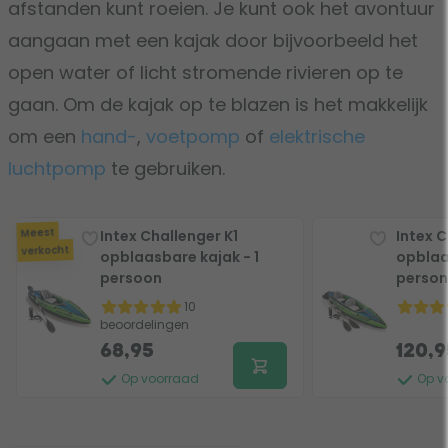
afstanden kunt roeien. Je kunt ook het avontuur
aangaan met een kajak door bijvoorbeeld het
open water of licht stromende rivieren op te
gaan. Om de kajak op te blazen is het makkelijk
om een
hand-
,
voetpomp
of
elektrische
luchtpomp
te gebruiken.
Meest
Intex Challenger K1
Intex 
verkocht
opblaasbare kajak - 1
opblaa
persoon
perso
10
beoordelingen
68,95
120,9
Op voorraad
Op v