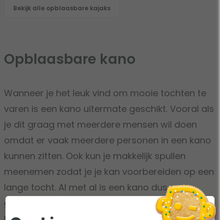
Bekijk alle opblaasbare kajaks
Opblaasbare kano
Wanneer je het leuk vind om mooie tochten te
varen is een kano uitermate geschikt. Vooral als
je dit graag met meerdere mensen wil doen
omdat er vaak meerdere personen in een kano
kunnen zitten. Ook kun je makkelijk spullen
meenemen zodat je je kan voorbereiden op een
lange tocht. Al met al is een kano dus een
garantie voor gezelligheid. Om de kano op te
blazen is het makkelijk om een
hand-
,