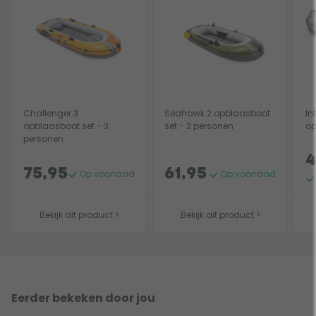
Challenger 3
Seahawk 2 opblaasboot
In
opblaasboot set - 3
set - 2 personen
op
personen
4
75,95
61,95
Op voorraad
Op voorraad
Bekijk dit product >
Bekijk dit product >
Eerder bekeken door jou